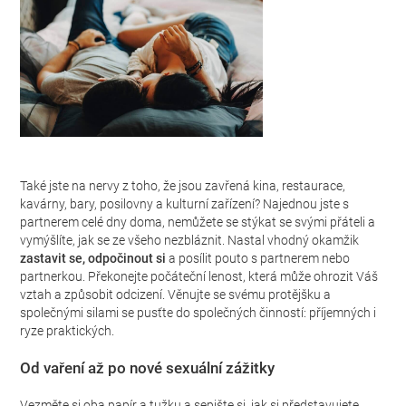
Také jste na nervy z toho, že jsou zavřená kina, restaurace,
kavárny, bary, posilovny a kulturní zařízení? Najednou jste s
partnerem celé dny doma, nemůžete se stýkat se svými přáteli a
vymýšlíte, jak se ze všeho nezbláznit. Nastal vhodný okamžik
zastavit se, odpočinout si
a posílit pouto s partnerem nebo
partnerkou. Překonejte počáteční lenost, která může ohrozit Váš
vztah a způsobit odcizení. Věnujte se svému protějšku a
společnými silami se pusťte do společných činností: příjemných i
ryze praktických.
Od vaření až po nové sexuální zážitky
Vezměte si oba papír a tužku a sepište si, jak si představujete