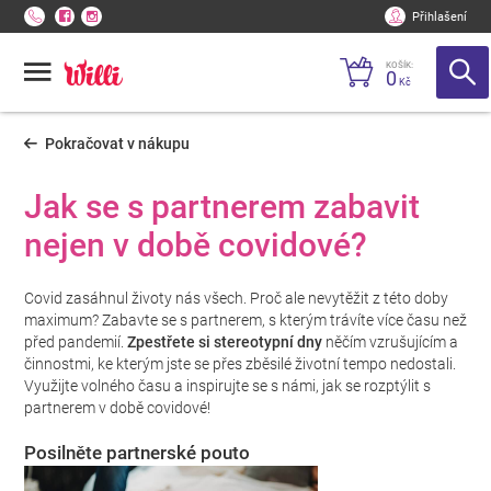
Přihlašení
KOŠÍK:
0
Kč
Pokračovat v nákupu
Jak se s partnerem zabavit
nejen v době covidové?
Covid zasáhnul životy nás všech. Proč ale nevytěžit z této doby
maximum? Zabavte se s partnerem, s kterým trávíte více času než
před pandemií.
Zpestřete si stereotypní dny
něčím vzrušujícím a
činnostmi, ke kterým jste se přes zběsilé životní tempo nedostali.
Využijte volného času a inspirujte se s námi, jak se rozptýlit s
partnerem v době covidové!
Posilněte partnerské pouto