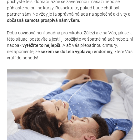
přichystejte si domácí lázně se závěrečnou masáží nebo se
přihlaste na online kurzy. Respektujte, pokud bude chtít být
partner sám. Ne vždy je ta správná nálada na společné aktivity a
občasná samota prospívá nám všem.
Doba covidová není snadná pro nikoho. Záleží ale na Vás, jak se k
této situaci postavíte a jestli ji prožijete ve špatné náladě nebo z ní
naopak
vytěžíte to nejlepší.
A až Vás přepadnou chmury,
nezapomeňte, že
sexem se do těla vyplavují endorfiny
, které Vás
vrátí do pohody!