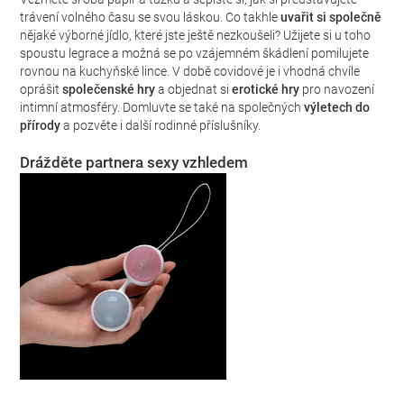
trávení volného času se svou láskou. Co takhle
uvařit si společně
nějaké výborné jídlo, které jste ještě nezkoušeli? Užijete si u toho
spoustu legrace a možná se po vzájemném škádlení pomilujete
rovnou na kuchyňské lince. V době covidové je i vhodná chvíle
oprášit
společenské hry
a objednat si
erotické hry
pro navození
intimní atmosféry. Domluvte se také na společných
výletech do
přírody
a pozvěte i další rodinné příslušníky.
Drážděte partnera sexy vzhledem