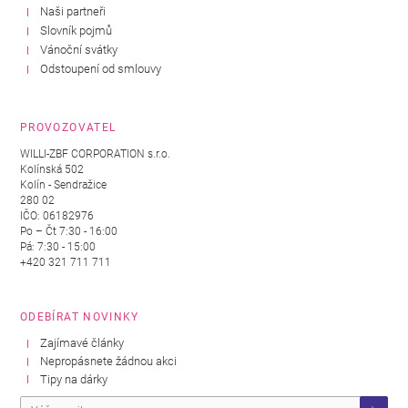
Naši partneři
Slovník pojmů
Vánoční svátky
Odstoupení od smlouvy
PROVOZOVATEL
WILLI-ZBF CORPORATION s.r.o.
Kolínská 502
Kolín - Sendražice
280 02
IČO: 06182976
Po – Čt 7:30 - 16:00
Pá: 7:30 - 15:00
+420 321 711 711
ODEBÍRAT NOVINKY
Zajímavé články
Nepropásnete žádnou akci
Tipy na dárky