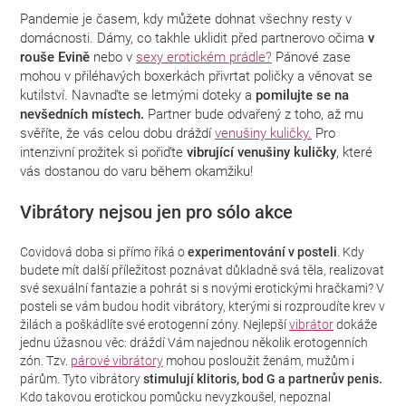
Pandemie je časem, kdy můžete dohnat všechny resty v
domácnosti. Dámy, co takhle uklidit před partnerovo očima
v
rouše Evině
nebo v
sexy erotickém prádle?
Pánové zase
mohou v přiléhavých boxerkách přivrtat poličky a věnovat se
kutilství. Navnaďte se letmými doteky a
pomilujte se na
nevšedních místech.
Partner bude odvařený z toho, až mu
svěříte, že vás celou dobu dráždí
venušiny kuličky.
Pro
intenzivní prožitek si pořiďte
vibrující venušiny kuličky
, které
vás dostanou do varu během okamžiku!
Vibrátory nejsou jen pro sólo akce
Covidová doba si přímo říká o
experimentování v posteli
. Kdy
budete mít další příležitost poznávat důkladně svá těla, realizovat
své sexuální fantazie a pohrát si s novými erotickými hračkami? V
posteli se vám budou hodit vibrátory, kterými si rozproudíte krev v
žilách a poškádlíte své erotogenní zóny. Nejlepší
vibrátor
dokáže
jednu úžasnou věc: dráždí Vám najednou několik erotogenních
zón. Tzv.
párové vibrátory
mohou posloužit ženám, mužům i
párům. Tyto vibrátory
stimulují klitoris, bod G a partnerův penis.
Kdo takovou erotickou pomůcku nevyzkoušel, nepoznal