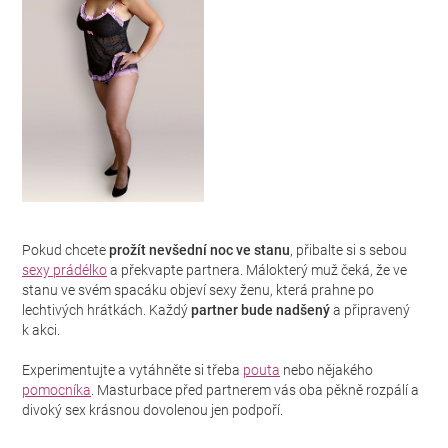
Pokud chcete
prožít nevšední noc ve stanu
, přibalte si s sebou
sexy prádélko
a překvapte partnera. Málokterý muž čeká, že ve
stanu ve svém spacáku objeví sexy ženu, která prahne po
lechtivých hrátkách. Každý
partner bude nadšený
a připravený
k akci.
Experimentujte a vytáhněte si třeba
pouta
nebo nějakého
pomocníka
. Masturbace před partnerem vás oba pěkně rozpálí a
divoký sex krásnou dovolenou jen podpoří.