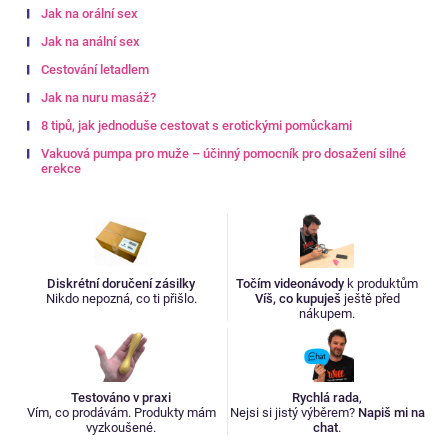
Jak na orální sex
Jak na anální sex
Cestování letadlem
Jak na nuru masáž?
8 tipů, jak jednoduše cestovat s erotickými pomůckami
Vakuová pumpa pro muže – účinný pomocník pro dosažení silné
erekce
Diskrétní doručení zásilky
Točím videonávody
k produktům
Nikdo nepozná, co ti přišlo.
Víš, co kupuješ
ještě před
nákupem.
Testováno v praxi
Rychlá rada
,
Vím, co prodávám. Produkty mám
Nejsi si jistý výběrem?
Napiš mi na
vyzkoušené.
chat
.