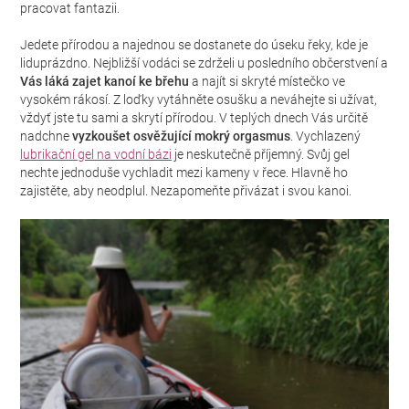
pracovat fantazii.
Jedete přírodou a najednou se dostanete do úseku řeky, kde je
liduprázdno. Nejbližší vodáci se zdrželi u posledního občerstvení a
Vás láká zajet kanoí ke břehu
a najít si skryté místečko ve
vysokém rákosí. Z loďky vytáhněte osušku a neváhejte si užívat,
vždyť jste tu sami a skrytí přírodou. V teplých dnech Vás určitě
nadchne
vyzkoušet osvěžující mokrý orgasmus
. Vychlazený
lubrikační gel na vodní bázi
je neskutečně příjemný. Svůj gel
nechte jednoduše vychladit mezi kameny v řece. Hlavně ho
zajistěte, aby neodplul. Nezapomeňte přivázat i svou kanoi.