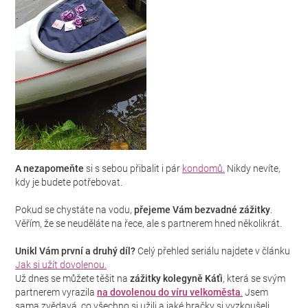
A nezapomeňte
si s sebou přibalit i pár
kondomů.
Nikdy nevíte,
kdy je budete potřebovat.
Pokud se chystáte na vodu,
přejeme Vám bezvadné zážitky
.
Věřím, že se neuděláte na řece, ale s partnerem hned několikrát.
Unikl Vám první a druhý díl?
Celý přehled seriálu najdete v článku
Jak si užít dovolenou.
Už dnes se můžete těšit na
zážitky kolegyně Káťi
, která se svým
partnerem vyrazila
na dovolenou do víru velkoměsta
.
Jsem
sama zvědavá, co všechno si užili a jaké hračky si vyzkoušeli.