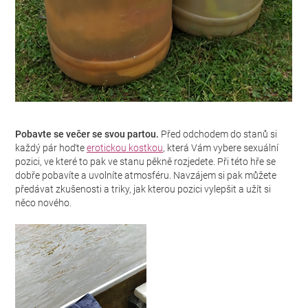
Pobavte se večer se svou partou.
Před odchodem do stanů si
každý pár hoďte
erotickou kostkou
, která Vám vybere sexuální
pozici, ve které to pak ve stanu pěkně rozjedete. Při této hře se
dobře pobavíte a uvolníte atmosféru. Navzájem si pak můžete
předávat zkušenosti a triky, jak kterou pozici vylepšit a užít si
něco nového.