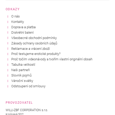
ODKAZY
O nás
Kontakty
Doprava a platba
Diskrétní balení
Všeobecné obchodní podmínky
Zásady ochrany osobních údajů
Reklamace a vrácení zboží
Proč testujeme erotické produkty?
Proč točím videonávody a tvořím vlastní originální obsah
Tabulka velikostí
Naši partneři
Slovník pojmů
Vánoční svátky
Odstoupení od smlouvy
PROVOZOVATEL
WILLI-ZBF CORPORATION s.r.o.
Kolínská 502