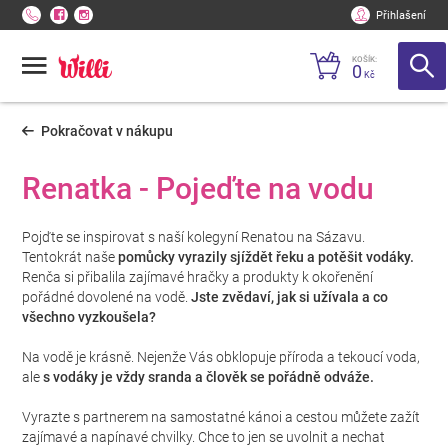
Přihlašení
KOŠÍK:
0
Kč
Pokračovat v nákupu
Renatka - Pojeďte na vodu
Pojďte se inspirovat s naší kolegyní Renatou na Sázavu.
Tentokrát naše
pomůcky vyrazily
sjíždět řeku a potěšit vodáky.
Renča si přibalila zajímavé hračky a produkty k okořenění
pořádné dovolené na vodě.
Jste zvědaví, jak si užívala a co
všechno vyzkoušela?
Na vodě je krásně. Nejenže Vás obklopuje příroda a tekoucí voda,
ale
s vodáky je vždy sranda a člověk se pořádně odváže.
Vyrazte s partnerem na samostatné kánoi a cestou můžete zažít
zajímavé a napínavé chvilky. Chce to jen se uvolnit a nechat