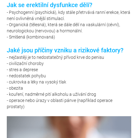
Jak se erektilní dysfunkce dělí?
- Psychogenní (psychická), kdy stále přetrvává ranní erekce, která
není ovlivněná vnější stimulací.
- Organická (tělesná), která se dále dělí na vaskulární (cévní),
neurologickou (nervovou) a hormonální.
- Smíšená (kombinovaná)
Jaké jsou příčiny vzniku a rizikové faktory?
- nejčastěji je to nedostatečný přívod krve do penisu
- civilizační choroby
- stres a deprese
- nedostatek pohybu
- cukrovka a léky na vysoký tlak
- obezita
- kouření, nadměrné pití alkoholu a užívání drog
- operace nebo úrazy v oblasti pánve (například operace
prostaty)