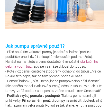
Jak pumpu správně použít?
- Před použitím vakuové pumpy je dobré si intimní partie a
podbřišek oholit (kvůli chloupkům lezoucích pod manžetu).
Nanést na manžetu a penis dostatečné množství
lubrikačního
gelu na vodní bázi
, aby penis snáze vklouzl do tubusu.
- Poté vlož penis (částečně ztopořený, ochablý) do tubusu/válce.
Pokud ti to nejde, tak ho tam pomocí podtlaku nasaj.
- Pomocí balonku, pístu nebo jiného pumpovacího příslušenství
(dle daného modelu vakuové pumpy) odsaj z tubusu vzduch. Tím
tam vytvoříš podtlak a do penisu začne proudit krev. Omezovač?
-
Podtlak zvyšuj pomalu a postupně
. Tlak na penis nesmí být
příliš velký.
Při správném použití pumpy nesmíš cítit bolest
, silný
tlak, řezání ani velké pnutí. Pokud se tak stane, je nutné pustit do