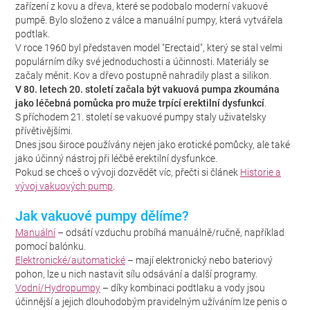
zařízení z kovu a dřeva, které se podobalo moderní vakuové
pumpě. Bylo složeno z válce a manuální pumpy, která vytvářela
podtlak.
V roce 1960 byl představen model "Erectaid", který se stal velmi
populárním díky své jednoduchosti a účinnosti. Materiály se
začaly měnit. Kov a dřevo postupně nahradily plast a silikon.
V 80. letech 20. století začala být vakuová pumpa zkoumána
jako léčebná pomůcka pro muže trpící erektilní dysfunkcí
.
S příchodem 21. století se vakuové pumpy staly uživatelsky
přívětivějšími.
Dnes jsou široce používány nejen jako erotické pomůcky, ale také
jako účinný nástroj při léčbě erektilní dysfunkce.
Pokud se chceš o vývoji dozvědět víc, přečti si článek
Historie a
vývoj vakuových pump
.
Jak vakuové pumpy dělíme?
Manuální
– odsátí vzduchu probíhá manuálně/ručně, například
pomocí balónku.
Elektronické/automatické
– mají elektronický nebo bateriový
pohon, lze u nich nastavit sílu odsávání a další programy.
Vodní/Hydropumpy
– díky kombinaci podtlaku a vody jsou
účinnější a jejich dlouhodobým pravidelným užíváním lze penis o