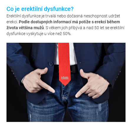
Co je erektilní dysfunkce?
Erektilní dysfunkce je trvalá nebo dočasná neschopnost udržet
erekci.
Podle dostupných informací má potíže s erekcí během
života většina mužů
. S věkem jich přibývá a nad 50 let se erektilní
dysfunkce vyskytuje u více než 50%.