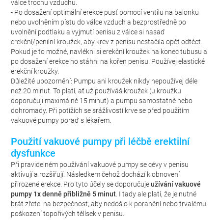
válce trochu vzduchu.
- Po dosažení optimální erekce pusť pomocí ventilu na balonku
nebo uvolněním pístu do válce vzduch a bezprostředně po
uvolnění podtlaku a vyjmutí penisu z válce si nasaď
erekční/penilní kroužek, aby krev z penisu nestačila opět odtéct.
Pokud je to možné, navlékni si erekční kroužek na konec tubusu a
po dosažení erekce ho stáhni na kořen penisu. Používej elastické
erekční kroužky.
Důležité upozornění: Pumpu ani kroužek nikdy nepoužívej déle
než 20 minut. To platí, ať už používáš kroužek (u kroužku
doporučuji maximálně 15 minut) a pumpu samostatně nebo
dohromady. Při potížích se srážlivostí krve se před použitím
vakuové pumpy poraď s lékařem.
Použití vakuové pumpy při léčbě erektilní
dysfunkce
Při pravidelném používání vakuové pumpy se cévy v penisu
aktivují a rozšiřují. Následkem čehož dochází k obnovení
přirozené erekce. Pro tyto účely se doporučuje
užívání vakuové
pumpy 1x denně přibližně 5 minut
. I tady ale platí, že je nutné
brát zřetel na bezpečnost, aby nedošlo k poranění nebo trvalému
poškození topořivých tělísek v penisu.