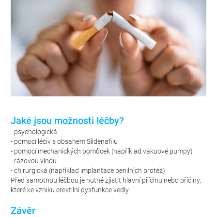
Jaké jsou možnosti léčby?
- psychologická
- pomocí léčiv s obsahem Sildenafilu
- pomocí mechanických pomůcek (například vakuové pumpy)
- rázovou vlnou
- chirurgická (například implantace penilních protéz)
Před samotnou léčbou je nutné zjistit hlavní příčinu nebo příčiny,
které ke vzniku erektilní dysfunkce vedly.
Závěr