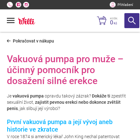
Přihlašení
KOŠÍK:
0
Kč
Pokračovat v nákupu
Vakuová pumpa pro muže –
účinný pomocník pro
dosažení silné erekce
Je
vakuová pumpa
opravdu takový zázrak?
Dokáže ti
zpestřit
sexuální život,
zajistit pevnou erekci nebo dokonce zvětšit
penis
, jak slibují její výrobci?
První vakuová pumpa a její vývoj aneb
historie ve zkratce
V roce 1874 si americký lékař John King nechal patentovat