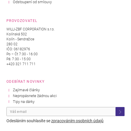
Odstoupení od smlouvy
PROVOZOVATEL
WILLI-ZBF CORPORATION s.r.o.
Kolínská 502
Kolín - Sendražice
280 02
IČO: 06182976
Po – Čt 7:30 - 16:00
Pá: 7:30 - 15:00
+420 321 711 711
ODEBÍRAT NOVINKY
Zajímavé články
Nepropásnete žádnou akci
Tipy na dárky
Odesláním souhlasíte se
zpracováním osobních údajů