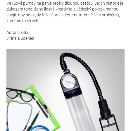
Vakuové pumpy na penis prošly dlouhou cestou. Jejich historie je
důkazem toho, že se lidská kreativita a vědecký pokrok mohou
spojit, aby poskytly řešení pro jeden z nejintimnějších problémů,
kterému muži čelí.
Autor článku:
Jiřina a Zdeněk