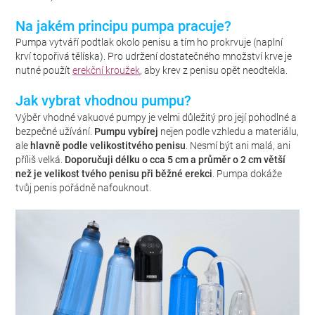
Na jakém principu pumpa pracuje?
Pumpa vytváří podtlak okolo penisu a tím ho prokrvuje (naplní
krví topořivá tělíska). Pro udržení dostatečného množství krve je
nutné použít
erekční kroužek
, aby krev z penisu opět neodtekla.
Jak vybrat vhodnou pumpu?
Výběr vhodné vakuové pumpy je velmi důležitý pro její pohodlné a
bezpečné užívání.
Pumpu vybírej
nejen podle vzhledu a materiálu,
ale
hlavně podle velikosti
tvého penisu
. Nesmí být ani malá, ani
příliš velká.
Doporučuji délku o cca 5 cm a průměr o 2 cm větší
než je velikost tvého penisu při běžné erekci
. Pumpa dokáže
tvůj penis pořádně nafouknout.