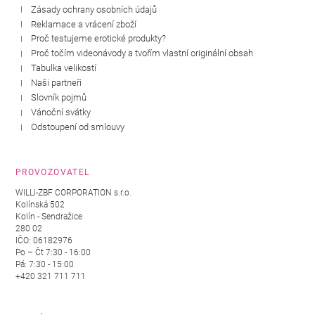
Zásady ochrany osobních údajů
Reklamace a vrácení zboží
Proč testujeme erotické produkty?
Proč točím videonávody a tvořím vlastní originální obsah
Tabulka velikostí
Naši partneři
Slovník pojmů
Vánoční svátky
Odstoupení od smlouvy
PROVOZOVATEL
WILLI-ZBF CORPORATION s.r.o.
Kolínská 502
Kolín - Sendražice
280 02
IČO: 06182976
Po – Čt 7:30 - 16:00
Pá: 7:30 - 15:00
+420 321 711 711