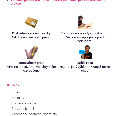
erekce
Diskrétní doručení zásilky
Točím videonávody
k produktům
Nikdo nepozná, co ti přišlo.
Víš, co kupuješ
ještě před
nákupem.
Testováno v praxi
Rychlá rada
,
Vím, co prodávám. Produkty mám
Nejsi si jistý výběrem?
Napiš mi na
vyzkoušené.
chat
.
ODKAZY
O nás
Kontakty
Doprava a platba
Diskrétní balení
Všeobecné obchodní podmínky