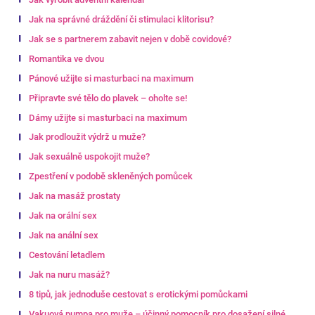
Jak na správné dráždění či stimulaci klitorisu?
Jak se s partnerem zabavit nejen v době covidové?
Romantika ve dvou
Pánové užijte si masturbaci na maximum
Připravte své tělo do plavek – oholte se!
Dámy užijte si masturbaci na maximum
Jak prodloužit výdrž u muže?
Jak sexuálně uspokojit muže?
Zpestření v podobě skleněných pomůcek
Jak na masáž prostaty
Jak na orální sex
Jak na anální sex
Cestování letadlem
Jak na nuru masáž?
8 tipů, jak jednoduše cestovat s erotickými pomůckami
Vakuová pumpa pro muže – účinný pomocník pro dosažení silné