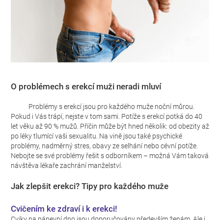
O problémech s erekcí muži neradi mluví
Problémy s erekcí jsou pro každého muže noční můrou.
Pokud i Vás trápí, nejste v tom sami. Potíže s erekcí potká do 40
let věku až 90 % mužů. Příčin může být hned několik: od obezity až
po léky tlumící vaši sexualitu. Na vině jsou také psychické
problémy, nadměrný stres, obavy ze selhání nebo cévní potíže.
Nebojte se své problémy řešit s odborníkem – možná Vám taková
návštěva lékaře zachrání manželství.
Jak zlepšit erekci? Tipy pro každého muže
Cvičením ke zdraví i k erekci!
Cviky na pánevní dno jsou doporučovány především ženám. Ale i