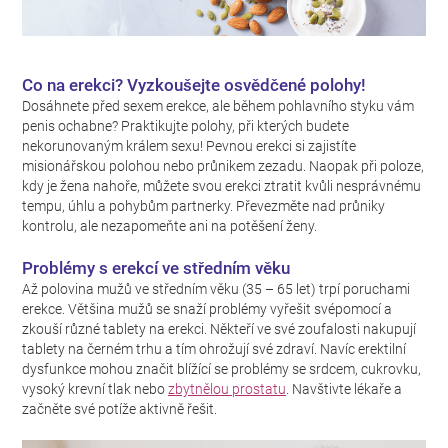
Co na erekci? Vyzkoušejte osvědčené polohy!
Dosáhnete před sexem erekce, ale během pohlavního styku vám
penis ochabne? Praktikujte polohy, při kterých budete
nekorunovaným králem sexu! Pevnou erekci si zajistíte
misionářskou polohou nebo průnikem zezadu. Naopak při poloze,
kdy je žena nahoře, můžete svou erekci ztratit kvůli nesprávnému
tempu, úhlu a pohybům partnerky. Převezměte nad průniky
kontrolu, ale nezapomeňte ani na potěšení ženy.
Problémy s erekcí ve středním věku
Až polovina mužů ve středním věku (35 – 65 let) trpí poruchami
erekce. Většina mužů se snaží problémy vyřešit svépomocí a
zkouší různé tablety na erekci. Někteří ve své zoufalosti nakupují
tablety na černém trhu a tím ohrožují své zdraví. Navíc erektilní
dysfunkce mohou značit blížící se problémy se srdcem, cukrovku,
vysoký krevní tlak nebo
zbytnělou prostatu
. Navštivte lékaře a
začněte své potíže aktivně řešit.