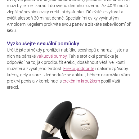
muži by je měli zařadit do svého denního rozvrhu. Až 40 % mužů
zlepší pánevními cviky erektilní dysfunkci. Důležité je vytrvat a
cvičit alespoň 30 minut denně. Speciálními cviky vyvinutými
Arnoldem Kegelem prokrvíte svou pánev a získáte sebevědomí při
sexu.
Vyzkoušejte sexuální pomůcky
Určitě jste si někdy prohlíželi nabídku sexshopů a narazili jste na
nich na pánské
vakuové pumpy.
Tahle erotická pomůcka je
odpovědí na to, jak prodloužit erekci, dosáhnout větší velikosti
mužství a zvýšit jeho tvrdost.
Erekci podpoříte
i dalšími způsoby:
krémy, gely a spreji. Jednoduše se aplikují, během okamžiku Vám
prokrví penis a v kombinaci s
erekčním kroužkem
posílí Vaši
erekci.