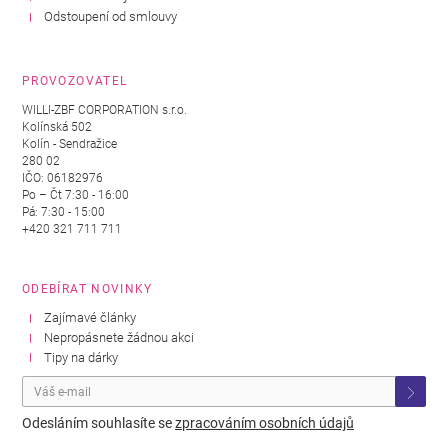
Odstoupení od smlouvy
PROVOZOVATEL
WILLI-ZBF CORPORATION s.r.o.
Kolínská 502
Kolín - Sendražice
280 02
IČO: 06182976
Po – Čt 7:30 - 16:00
Pá: 7:30 - 15:00
+420 321 711 711
ODEBÍRAT NOVINKY
Zajímavé články
Nepropásnete žádnou akci
Tipy na dárky
Odesláním souhlasíte se
zpracováním osobních údajů