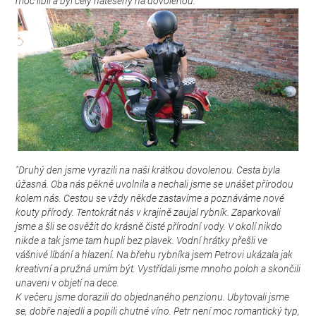
moc líbil a byl celý natěšený na dovolenou."
"Druhý den jsme vyrazili na naši krátkou dovolenou. Cesta byla
úžasná. Oba nás pěkně uvolnila a nechali jsme se unášet přírodou
kolem nás. Cestou se vždy někde zastavíme a poznáváme nové
kouty přírody. Tentokrát nás v krajině zaujal rybník. Zaparkovali
jsme a šli se osvěžit do krásně čisté přírodní vody. V okolí nikdo
nikde a tak jsme tam hupli bez plavek. Vodní hrátky přešli ve
vášnivé líbání a hlazení. Na břehu rybníka jsem Petrovi ukázala jak
kreativní a pružná umím být. Vystřídali jsme mnoho poloh a skončili
unaveni v objetí na dece.
K večeru jsme dorazili do objednaného penzionu. Ubytovali jsme
se, dobře najedli a popili chutné víno. Petr není moc romantický typ,