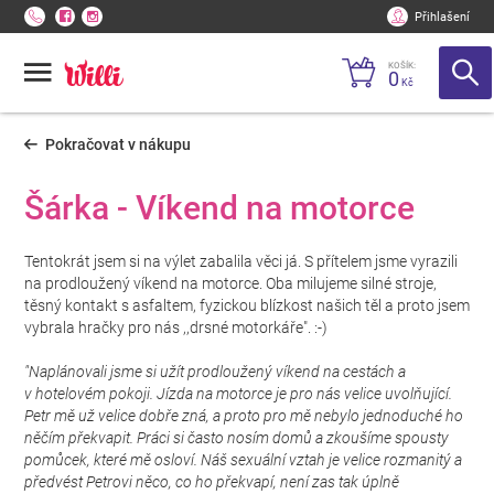
Přihlašení
KOŠÍK:
0
Kč
Pokračovat v nákupu
Šárka - Víkend na motorce
Tentokrát jsem si na výlet zabalila věci já. S přítelem jsme vyrazili
na prodloužený víkend na motorce. Oba milujeme silné stroje,
těsný kontakt s asfaltem, fyzickou blízkost našich těl a proto jsem
vybrala hračky pro nás ,,drsné motorkáře". :-)
"Naplánovali jsme si užít prodloužený víkend na cestách a
v hotelovém pokoji. Jízda na motorce je pro nás velice uvolňující.
Petr mě už velice dobře zná, a proto pro mě nebylo jednoduché ho
něčím překvapit. Práci si často nosím domů a zkoušíme spousty
pomůcek, které mě osloví. Náš sexuální vztah je velice rozmanitý a
předvést Petrovi něco, co ho překvapí, není zas tak úplně