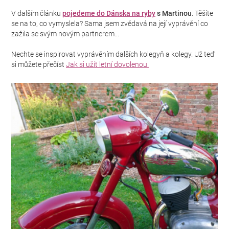
V dalším článku
pojedeme do Dánska na ryby
s Martinou
. Těšíte
se na to, co vymyslela? Sama jsem zvědavá na její vyprávění co
zažila se svým novým partnerem...
Nechte se inspirovat vyprávěním dalších kolegyň a kolegy. Už teď
si můžete přečíst
Jak si užít letní dovolenou.