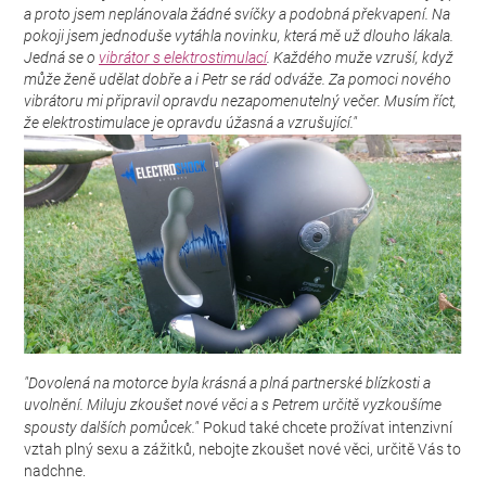
a proto jsem neplánovala žádné svíčky a podobná překvapení. Na
pokoji jsem jednoduše vytáhla novinku, která mě už dlouho lákala.
Jedná se o
vibrátor s elektrostimulací
. Každého muže vzruší, když
může ženě udělat dobře a i Petr se rád odváže. Za pomoci nového
vibrátoru mi připravil opravdu nezapomenutelný večer. Musím říct,
že elektrostimulace je opravdu úžasná a vzrušující."
"Dovolená na motorce byla krásná a plná partnerské blízkosti a
uvolnění. Miluju zkoušet nové věci a s Petrem určitě vyzkoušíme
spousty dalších pomůcek.
"
Pokud také chcete prožívat intenzivní
vztah plný sexu a zážitků, nebojte zkoušet nové věci, určitě Vás to
nadchne.