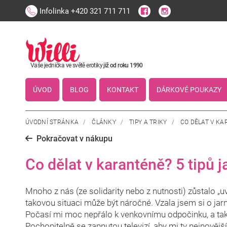
Infolinka
+420 321 711 711
Vaše jednička ve světě erotiky
již od roku 1990
ÚVOD
BLOG
KONTAKT
DÁRKOVÉ POUKAZY
ÚVODNÍ STRÁNKA
/
ČLÁNKY
/
TIPY A TRIKY
/
CO DĚLAT V KA
Pokračovat v nákupu
Co dělat v karanténě? 5 tipů j
Mnoho z nás (ze solidarity nebo z nutnosti) zůstalo „
takovou situaci může být náročné. Vzala jsem si o jar
Počasí mi moc nepřálo k venkovnímu odpočinku, a ta
Pochopitelně se zapnutou televizí, aby mi ty nejnovější