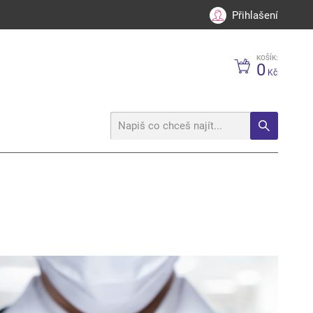
Přihlašení
KOŠÍK:
0
Kč