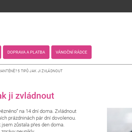
DOPRAVA A PLATBA
VÁNOČNÍ RÁDCE
RANTÉNĚ? 5 TIPŮ JAK JI ZVLÁDNOUT
ak ji zvládnout
uvězněno“ na 14 dní doma. Zvládnout
ních prázdninách pár dní dovolenou.
k jsem zůstala přes den doma.
 zprávy neunikly.