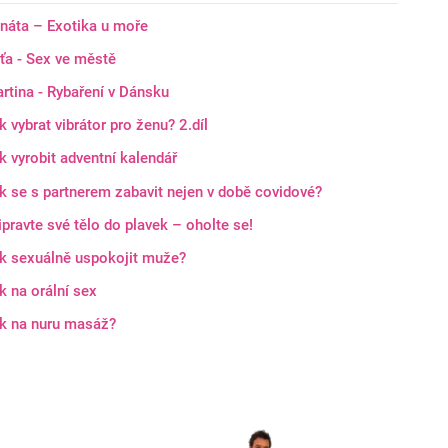
náta – Exotika u moře
ťa - Sex ve městě
rtina - Rybaření v Dánsku
k vybrat vibrátor pro ženu? 2.díl
k vyrobit adventní kalendář
k se s partnerem zabavit nejen v době covidové?
ipravte své tělo do plavek – oholte se!
k sexuálně uspokojit muže?
k na orální sex
k na nuru masáž?