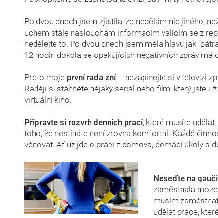
Po dvou dnech jsem zjistila, že nedělám nic jiného, n
uchem stále naslouchám informacím valícím se z rep
nedělejte to. Po dvou dnech jsem měla hlavu jak "pátra
12 hodin dokola se opakujících negativních zpráv má do
Proto moje
první rada zní
– nezapínejte si v televizi 
Raději si stáhněte nějaký seriál nebo film, který jste už
virtuální kino.
Připravte si rozvrh denních prací
, které musíte udělat.
toho, že nestíháte není zrovna komfortní. Každé činnost
věnovat. Ať už jde o práci z domova, domácí úkoly s dě
Neseďte na gauči
zaměstnala mozek
musím zaměstnat
udělat práce, kte