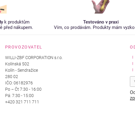
dy
k produktům
Testováno v praxi
tě před nákupem.
Vím, co prodávám. Produkty mám vyzko
PROVOZOVATEL
O
WILLI-ZBF CORPORATION s.r.o.
Kolínská 502
Kolín - Sendražice
280 02
IČO: 06182976
Po – Čt 7:30 - 16:00
Od
Pá: 7:30 - 15:00
zp
+420 321 711 711