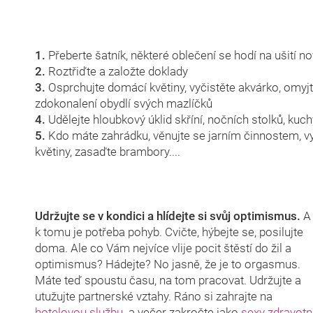
1.
Přeberte šatník, některé oblečení se hodí na ušití n
2.
Roztřiďte a založte doklady
3.
Osprchujte domácí květiny, vyčistěte akvárko, omyj
zdokonalení obydlí svých mazlíčků
4.
Udělejte hloubkový úklid skříní, nočních stolků, kuch
5.
Kdo máte zahrádku, věnujte se jarním činnostem, vyh
květiny, zasaďte brambory....
Udržujte se v kondici a hlídejte si svůj optimismus.
A
k tomu je potřeba pohyb. Cvičte, hýbejte se, posilujte
doma. Ale co Vám nejvíce vlije pocit štěstí do žil a
optimismus? Hádejte? No jasně, že je to orgasmus.
Máte teď spoustu času, na tom pracovat. Udržujte a
utužujte partnerské vztahy. Ráno si zahrajte na
hotelovou službu
a večer zakročte jako
sexy zdravotn