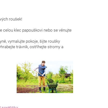
ových roušek!
te celou klec papouškovi nebo se věnujte
yně, vymalujte pokoje, šijte roušky
rabejte trávník, ostříhejte stromy a
í sestřička
.