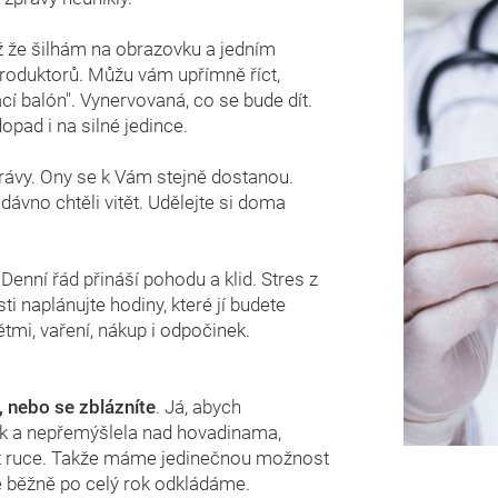
ež že šilhám na obrazovku a jedním
roduktorů. Můžu vám upřímně říct,
cí balón". Vynervovaná, co se bude dít.
pad i na silné jedince.
zprávy. Ony se k Vám stejně dostanou.
 dávno chtěli vitět. Udělejte si doma
 Denní řád přináší pohodu a klid. Stres z
i naplánujte hodiny, které jí budete
tmi, vaření, nákup i odpočinek.
, nebo se zblázníte
. Já, abych
 a nepřemýšlela nad hovadinama,
 ruce. Takže máme jedinečnou možnost
ré běžně po celý rok odkládáme.