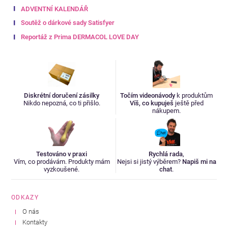
ADVENTNÍ KALENDÁŘ
Soutěž o dárkové sady Satisfyer
Reportáž z Prima DERMACOL LOVE DAY
Diskrétní doručení zásilky
Točím videonávody
k produktům
Nikdo nepozná, co ti přišlo.
Víš, co kupuješ
ještě před
nákupem.
Testováno v praxi
Rychlá rada
,
Vím, co prodávám. Produkty mám
Nejsi si jistý výběrem?
Napiš mi na
vyzkoušené.
chat
.
ODKAZY
O nás
Kontakty