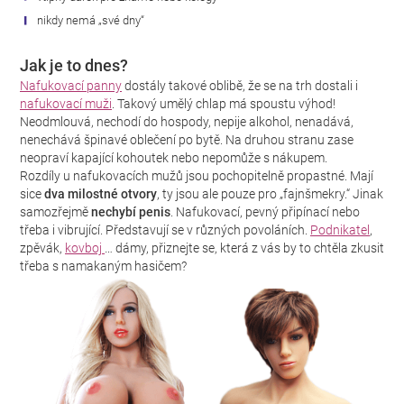
nikdy nemá „své dny“
Jak je to dnes?
Nafukovací panny
dostály takové oblibě, že se na trh dostali i
nafukovací muži
. Takový umělý chlap má spoustu výhod!
Neodmlouvá, nechodí do hospody, nepije alkohol, nenadává,
nenechává špinavé oblečení po bytě. Na druhou stranu zase
neopraví kapající kohoutek nebo nepomůže s nákupem.
Rozdíly u nafukovacích mužů jsou pochopitelně propastné. Mají
sice
dva milostné otvory
, ty jsou ale pouze pro „fajnšmekry.“ Jinak
samozřejmě
nechybí penis
. Nafukovací, pevný připínací nebo
třeba i vibrující. Představují se v různých povoláních.
Podnikatel
,
zpěvák,
kovboj
… dámy, přiznejte se, která z vás by to chtěla zkusit
třeba s namakaným hasičem?