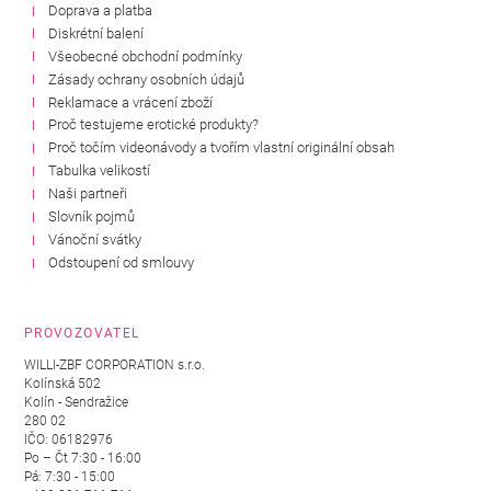
Doprava a platba
Diskrétní balení
Všeobecné obchodní podmínky
Zásady ochrany osobních údajů
Reklamace a vrácení zboží
Proč testujeme erotické produkty?
Proč točím videonávody a tvořím vlastní originální obsah
Tabulka velikostí
Naši partneři
Slovník pojmů
Vánoční svátky
Odstoupení od smlouvy
PROVOZOVATEL
WILLI-ZBF CORPORATION s.r.o.
Kolínská 502
Kolín - Sendražice
280 02
IČO: 06182976
Po – Čt 7:30 - 16:00
Pá: 7:30 - 15:00