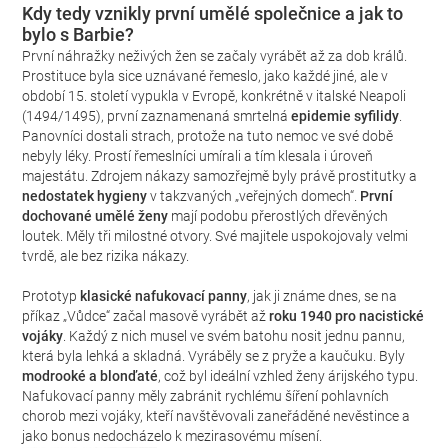
Kdy tedy vznikly první umělé společnice a jak to
bylo s Barbie?
První náhražky neživých žen se začaly vyrábět až za dob králů.
Prostituce byla sice uznávané řemeslo, jako každé jiné, ale v
období 15. století vypukla v Evropě, konkrétně v italské Neapoli
(1494/1495), první zaznamenaná smrtelná
epidemie syfilidy
.
Panovníci dostali strach, protože na tuto nemoc ve své době
nebyly léky. Prostí řemeslníci umírali a tím klesala i úroveň
majestátu. Zdrojem nákazy samozřejmě byly právě prostitutky a
nedostatek hygieny
v takzvaných „veřejných domech“.
První
dochované umělé ženy
mají podobu přerostlých dřevěných
loutek. Měly tři milostné otvory. Své majitele uspokojovaly velmi
tvrdě, ale bez rizika nákazy.
Prototyp
klasické nafukovací panny
, jak ji známe dnes, se na
příkaz „Vůdce“ začal masově vyrábět až
roku 1940 pro nacistické
vojáky
. Každý z nich musel ve svém batohu nosit jednu pannu,
která byla lehká a skladná. Vyráběly se z pryže a kaučuku. Byly
modrooké a blonďaté
, což byl ideální vzhled ženy árijského typu.
Nafukovací panny měly zabránit rychlému šíření pohlavních
chorob mezi vojáky, kteří navštěvovali zaneřáděné nevěstince a
jako bonus nedocházelo k mezirasovému mísení.