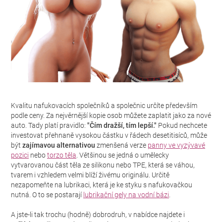
Kvalitu nafukovacích společníků a společnic určíte především
podle ceny. Za nejvěrnější kopie osob můžete zaplatit jako za nové
auto. Tady platí pravidlo:
"Čím dražší, tím lepší."
Pokud nechcete
investovat přehnaně vysokou částku v řádech desetitisíců, může
být
zajímavou alternativou
zmenšená verze
panny ve vyzývavé
pozici
nebo
torzo těla
. Většinou se jedná o umělecky
vytvarovanou část těla ze silikonu nebo TPE, která se váhou,
tvarem i vzhledem velmi blíží živému originálu. Určitě
nezapomeňte na lubrikaci, která je ke styku s nafukovačkou
nutná. O to se postarají
lubrikační gely na vodní bázi
.
A jste-li tak trochu (hodně) dobrodruh, v nabídce najdete i