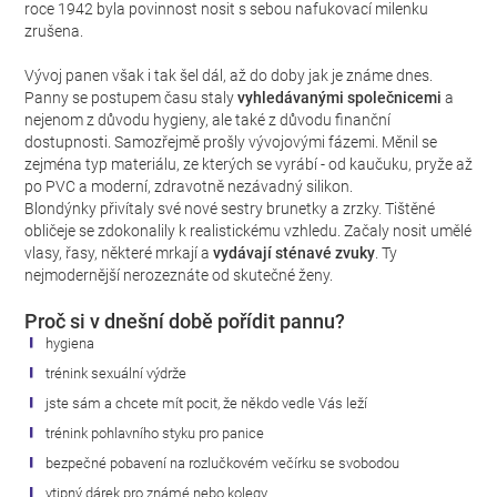
roce 1942 byla povinnost nosit s sebou nafukovací milenku
zrušena.
Vývoj panen však i tak šel dál, až do doby jak je známe dnes.
Panny se postupem času staly
vyhledávanými společnicemi
a
nejenom z důvodu hygieny, ale také z důvodu finanční
dostupnosti. Samozřejmě prošly vývojovými fázemi. Měnil se
zejména typ materiálu, ze kterých se vyrábí - od kaučuku, pryže až
po PVC a moderní, zdravotně nezávadný silikon.
Blondýnky přivítaly své nové sestry brunetky a zrzky. Tištěné
obličeje se zdokonalily k realistickému vzhledu. Začaly nosit umělé
vlasy, řasy, některé mrkají a
vydávají sténavé zvuky
. Ty
nejmodernější nerozeznáte od skutečné ženy.
Proč si v dnešní době pořídit pannu?
hygiena
trénink sexuální výdrže
jste sám a chcete mít pocit, že někdo vedle Vás leží
trénink pohlavního styku pro panice
bezpečné pobavení na rozlučkovém večírku se svobodou
vtipný dárek pro známé nebo kolegy