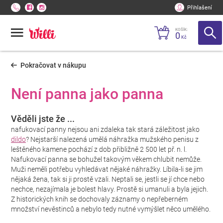
Přihlašení
KOŠÍK:
0
Kč
Pokračovat v nákupu
Není panna jako panna
Věděli jste že ...
nafukovací panny nejsou ani zdaleka tak stará záležitost jako
dildo
? Nejstarší nalezená umělá náhražka mužského penisu z
leštěného kamene pochází z dob přibližně 2 500 let př. n. l.
Nafukovací panna se bohužel takovým věkem chlubit nemůže.
Muži neměli potřebu vyhledávat nějaké náhražky. Líbila-li se jim
nějaká žena, tak si ji prostě vzali. Neptali se, jestli se jí chce nebo
nechce, nezajímala je bolest hlavy. Prostě si umanuli a byla jejich.
Z historických knih se dochovaly záznamy o nepřeberném
množství nevěstinců a nebylo tedy nutné vymýšlet něco umělého.