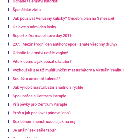
Odhalte tajemství klitorisu
Španělské zlato
Jak používat Venušiny kuličky? Cvičební plán na 3 měsíce!
Oslavte s námi den lásky
Report z Dermacol Love day 2019
29.9. Mezinárodní den antikoncepce - znáte všechny druhy?
Odhalte tajemství umělé vagíny!
Víte k čemu a jak použít dilatátor?
Vyzkoušeli jste už multifunkční masturbátory a Virtuální realitu?
Soutěž o adventní kalendář
Jak vyrobit masturbátor snadno a rychle
Spolupráce s Centrem Paraple
Příspěvky pro Centrum Paraple
Proč a jak posilovat pánevní dno?
Sex během menstruace a jak na něj
Je anální sex stále tabu?