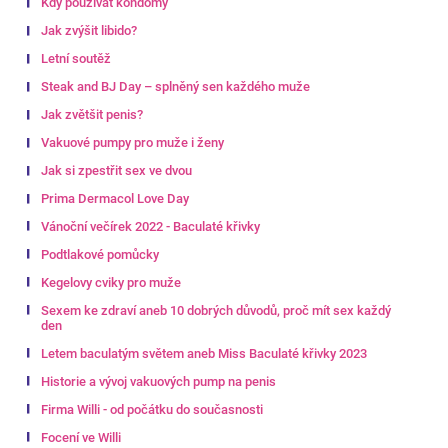
Kdy používat kondomy
Jak zvýšit libido?
Letní soutěž
Steak and BJ Day – splněný sen každého muže
Jak zvětšit penis?
Vakuové pumpy pro muže i ženy
Jak si zpestřit sex ve dvou
Prima Dermacol Love Day
Vánoční večírek 2022 - Baculaté křivky
Podtlakové pomůcky
Kegelovy cviky pro muže
Sexem ke zdraví aneb 10 dobrých důvodů, proč mít sex každý
den
Letem baculatým světem aneb Miss Baculaté křivky 2023
Historie a vývoj vakuových pump na penis
Firma Willi - od počátku do současnosti
Focení ve Willi