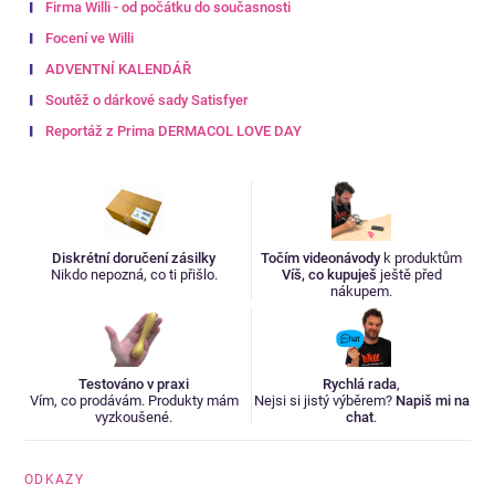
Firma Willi - od počátku do současnosti
Focení ve Willi
ADVENTNÍ KALENDÁŘ
Soutěž o dárkové sady Satisfyer
Reportáž z Prima DERMACOL LOVE DAY
Diskrétní doručení zásilky
Točím videonávody
k produktům
Nikdo nepozná, co ti přišlo.
Víš, co kupuješ
ještě před
nákupem.
Testováno v praxi
Rychlá rada
,
Vím, co prodávám. Produkty mám
Nejsi si jistý výběrem?
Napiš mi na
vyzkoušené.
chat
.
ODKAZY