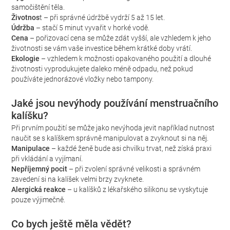
samočištění těla.
Životnos
t – při správné údržbě vydrží 5 až 15 let.
Údržba
– stačí 5 minut vyvařit v horké vodě.
Cena
– pořizovací cena se může zdát vyšší, ale vzhledem k jeho
životnosti se vám vaše investice během krátké doby vrátí.
Ekologie
– vzhledem k možnosti opakovaného použití a dlouhé
životnosti vyprodukujete daleko méně odpadu, než pokud
používáte jednorázové vložky nebo tampony.
Jaké jsou nevýhody používání menstruačního
kalíšku?
Při prvním použití se může jako nevýhoda jevit například nutnost
naučit se s kalíškem správně manipulovat a zvyknout si na něj.
Manipulace
– každé ženě bude asi chvilku trvat, než získá praxi
při vkládání a vyjímaní.
Nepříjemný pocit
– při zvolení správné velikosti a správném
zavedení si na kalíšek velmi brzy zvyknete.
Alergická reakce
– u kalíšků z lékařského silikonu se vyskytuje
pouze výjimečně.
Co bych ještě měla vědět?