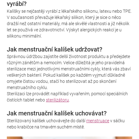
vyrábí?
Kalíšky se nejčastěji vyrábí z lékařského silikonu, latexu nebo TPE.
V současnosti převažuje lékařský silikon, který je sice o něco
dražší než ostatní materiály, má ale skvělé vlastnosti a již několik
let se používá ve zdravotnictví. Výskyt alergických reakcí je u
silikonu minimální.
Jak menstruační kalíšek udržovat?
Správnou údržbou zajistíte delší životnost produktu a předejdete
různým zánětům a nemocím. Velice důležitá je jeho pravidelná
sterilizace mezi jednotlivými menstruačními cykly, která vás zbaví
veškerých bakterií. Pokud kalíšek po každém vyjmutí důkladně
omyjete čistou vodou, stačí ho sterilizovat až po skončení
menstruačního cyklu.
Sterilizaci lze provádět například vyvařením, pomocí speciálních
čistících tablet nebo
sterilizátoru
.
Jak menstruační kalíšek uchovávat?
Sterilizovaný kalíšek uchovávejte do další
menstruace
v sáčku
nebo krabičce na tmavém suchém místě.