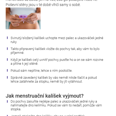
Poševní stěny jsou v té době vlhčí samy o sobě.
Svinutý/složený kalíšek uchopte mezi palec a ukazováček jedné
ruky.
Takto připravený kalíšek vložte do pochvy tak, aby vám to bylo
příjemné.
Když je kalíšek celý uvnitř pochvy, pusťte ho a on se sám rozvine
a přilne k její stěně.
Pokud sám nepřilne, lehce s ním pootočte.
Správně zavedený kalíšek by vás neměl nikde tlačit a pokud
lehce zatáhnete za stopku, neměl by jít vytáhnout.
Jak menstruační kalíšek vyjmout?
Do pochvy zasuňte nejlépe palec a ukazováček jedné ruky a
nahmatejte dno kelímku. Pokud se vám to nedaří, pomůže vám
stopka.