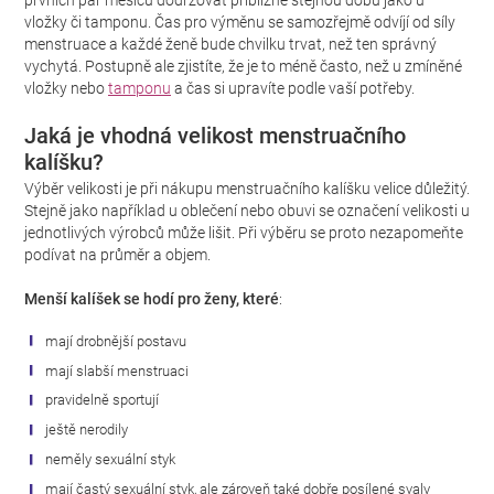
prvních pár měsíců dodržovat přibližně stejnou dobu jako u
vložky či tamponu. Čas pro výměnu se samozřejmě odvíjí od síly
menstruace a každé ženě bude chvilku trvat, než ten správný
vychytá. Postupně ale zjistíte, že je to méně často, než u zmíněné
vložky nebo
tamponu
a čas si upravíte podle vaší potřeby.
Jaká je vhodná velikost menstruačního
kalíšku?
Výběr velikosti je při nákupu menstruačního kalíšku velice důležitý.
Stejně jako například u oblečení nebo obuvi se označení velikosti u
jednotlivých výrobců může lišit. Při výběru se proto nezapomeňte
podívat na průměr a objem.
Menší kalíšek se hodí pro ženy, které
:
mají drobnější postavu
mají slabší menstruaci
pravidelně sportují
ještě nerodily
neměly sexuální styk
mají častý sexuální styk, ale zároveň také dobře posílené svaly