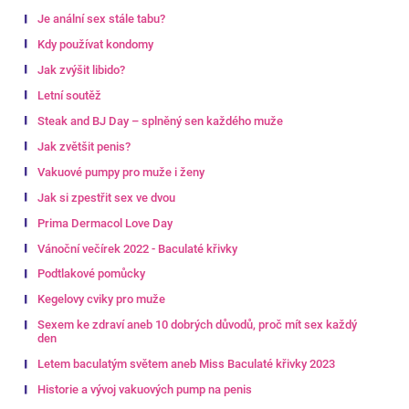
Je anální sex stále tabu?
Kdy používat kondomy
Jak zvýšit libido?
Letní soutěž
Steak and BJ Day – splněný sen každého muže
Jak zvětšit penis?
Vakuové pumpy pro muže i ženy
Jak si zpestřit sex ve dvou
Prima Dermacol Love Day
Vánoční večírek 2022 - Baculaté křivky
Podtlakové pomůcky
Kegelovy cviky pro muže
Sexem ke zdraví aneb 10 dobrých důvodů, proč mít sex každý
den
Letem baculatým světem aneb Miss Baculaté křivky 2023
Historie a vývoj vakuových pump na penis