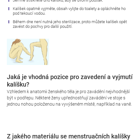
Jemně stiskněte dno kalíšku, aby se uvolnil podtlak.
Kalíšek opatrně vyjměte, obsah vylijte do toalety a opláchněte ho
pod tekoucí vodou.
Během dne není nutná jeho sterilizace, proto můžete kalíšek opět
zavést do pochvy pro další použití.
Jaká je vhodná pozice pro zavedení a vyjmutí
kalíšku?
Vzhledem k anatomii ženského těla je pro zavádění nejvhodnější
být v podřepu. Některé ženy upřednostňují zavádění ve stoje s
jednou nohou položenou na vyvýšeném místě, například na vaně.
Z jakého materiálu se menstruačních kalíšky