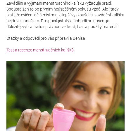
Zavádění a vyjímání menstruačního kalíšku vyžaduje praxi.
Spousta žen to po prvním neúspěšném pokusu vzdá. Ale i tady
platí, že cvičení dělá mistra a je lepší vyzkoušet si zavádění kalíšku
nejdříve nanečisto. Pro pocit jistoty a pohodlí při nošení je
důležité, vybrat si tu správnou velikost, tvar a použitý materiál.
Otázky a odpovědi pro vás připravila Denisa
Test a recenze menstruačních kalíšků