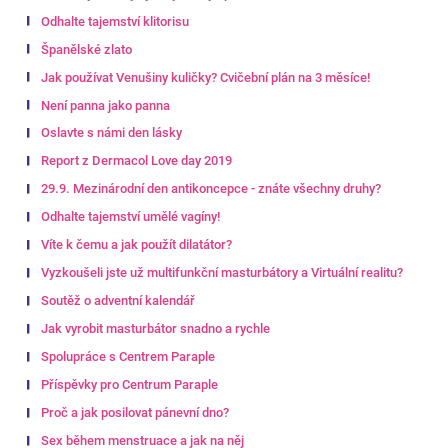
Odhalte tajemství klitorisu
Španělské zlato
Jak používat Venušiny kuličky? Cvičební plán na 3 měsíce!
Není panna jako panna
Oslavte s námi den lásky
Report z Dermacol Love day 2019
29.9. Mezinárodní den antikoncepce - znáte všechny druhy?
Odhalte tajemství umělé vagíny!
Víte k čemu a jak použít dilatátor?
Vyzkoušeli jste už multifunkční masturbátory a Virtuální realitu?
Soutěž o adventní kalendář
Jak vyrobit masturbátor snadno a rychle
Spolupráce s Centrem Paraple
Příspěvky pro Centrum Paraple
Proč a jak posilovat pánevní dno?
Sex během menstruace a jak na něj