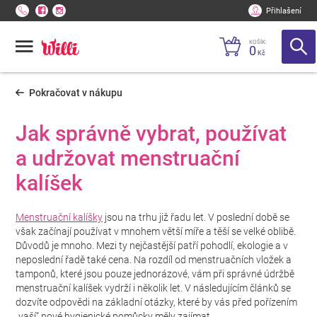
Přihlašení
KOŠÍK:
0
Kč
Pokračovat v nákupu
Jak správně vybrat, používat
a udržovat menstruační
kalíšek
Menstruační kalíšky
jsou na trhu již řadu let. V poslední době se
však začínají používat v mnohem větší míře a těší se velké oblibě.
Důvodů je mnoho. Mezi ty nejčastější patří pohodlí, ekologie a v
neposlední řadě také cena. Na rozdíl od menstruačních vložek a
tamponů, které jsou pouze jednorázové, vám při správné údržbě
menstruační kalíšek vydrží i několik let. V následujícím článků se
dozvíte odpovědi na základní otázky, které by vás před pořízením
„vaší“ nové hygienické pomůcky měly zajímat.