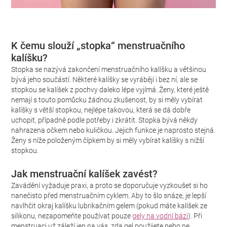
K čemu slouží „stopka“ menstruačního
kalíšku?
Stopka se nazývá zakončení menstruačního kalíšku a většinou
bývá jeho součástí. Některé kalíšky se vyrábějí i bez ní, ale se
stopkou se kalíšek z pochvy daleko lépe vyjímá. Ženy, které ještě
nemají s touto pomůcku žádnou zkušenost, by si měly vybírat
kalíšky s větší stopkou, nejlépe takovou, která se dá dobře
uchopit, případně podle potřeby i zkrátit. Stopka bývá někdy
nahrazena očkem nebo kuličkou. Jejich funkce je naprosto stejná.
Ženy s níže položeným čípkem by si měly vybírat kalíšky s nižší
stopkou.
Jak menstruační kalíšek zavést?
Zavádění vyžaduje praxi, a proto se doporučuje vyzkoušet si ho
nanečisto před menstruačním cyklem. Aby to šlo snáze, je lepší
navlhčit okraj kalíšku lubrikačním gelem (pokud máte kalíšek ze
silikonu, nezapomeňte používat pouze
gely na vodní bázi
). Při
menstruaci už záleží jen na vás, zda gel použijete nebo ne.