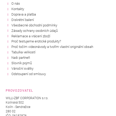
O nás
Kontakty
Doprava a platba
Diskrétní balení
Všeobecné obchodní podmínky
Zásady ochrany osobních údajů
Reklamace a vrácení zboží
Proč testujeme erotické produkty?
Proč točím videonávody a tvořím vlastní originální obsah
Tabulka velikostí
Naši partneři
Slovník pojmů
Vánoční svátky
Odstoupení od smlouvy
PROVOZOVATEL
WILLI-ZBF CORPORATION s.r.o.
Kolínská 502
Kolín - Sendražice
280 02
IČO: 06182976