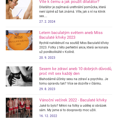
Víte k čemu a jak použít dilatátor?
Dilatátor je zajímavá urethrální pomůcka, která
není úplně až tak známá. Víte, jak s ní na klinik
sex....
27. 2. 2024
Letem baculatým světem aneb Miss
Baculaté křivky 2023
Rychlé nahlédnutí na soutěž Miss Baculaté křivky
2023. Fotky z této perfektní akce, která se konala
už poněkolikáté v Kolíně.
20. 9. 2023
Sexem ke zdraví aneb 10 dobrých důvodů,
proč mít sex každý den
Blahodárné účinky sexu na zdraví a psychiku. Je
tomu opravdu tak? Více se dozvíte v článku.
29. 8. 2023
Vánoční večírek 2022 - Baculaté křivky
Jaké to bylo? Mrkni na fotky a udělej si obrázek
sám. My jsme si to doopravdy moc užili.
16. 12. 2022