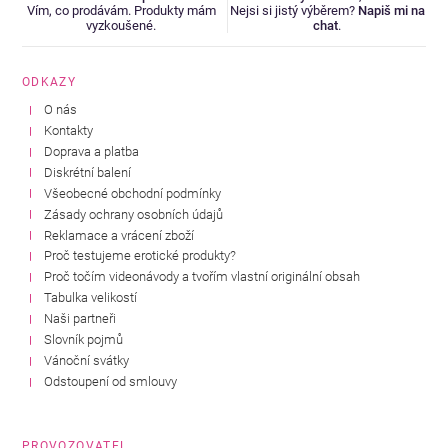
Vím, co prodávám. Produkty mám
Nejsi si jistý výběrem?
Napiš mi na
vyzkoušené.
chat
.
ODKAZY
O nás
Kontakty
Doprava a platba
Diskrétní balení
Všeobecné obchodní podmínky
Zásady ochrany osobních údajů
Reklamace a vrácení zboží
Proč testujeme erotické produkty?
Proč točím videonávody a tvořím vlastní originální obsah
Tabulka velikostí
Naši partneři
Slovník pojmů
Vánoční svátky
Odstoupení od smlouvy
PROVOZOVATEL