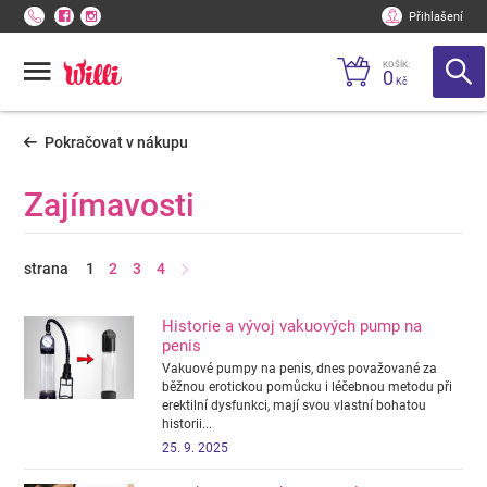
Přihlašení
KOŠÍK:
0
Kč
Pokračovat v nákupu
Zajímavosti
strana
1
2
3
4
Historie a vývoj vakuových pump na
penis
Vakuové pumpy na penis, dnes považované za
běžnou erotickou pomůcku i léčebnou metodu při
erektilní dysfunkci, mají svou vlastní bohatou
historii...
25. 9. 2025