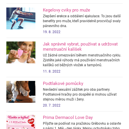
Kegelovy cviky pro muže
Zlepšení erekce a oddálení ejakulace. To jsou další
benefity pro muže, kteří pravidelně procvičují svaly
pánevního dna.
19. 8. 2022
Jak správně vybrat, používat a udržovat
menstruační kalíšek
Už žádné omezování během menstruačního cyklu.
Zjistěte jaké výhody má používání menstruačních
kalíšků od běžných vložek a tampónů.
11. 8. 2022
Podtlakové pomůcky
Nevšední sexuální zážitek pro oba partnery.
Podtlakové hračky pro dospělé si mohou užívat
stejnou měrou muži i ženy.
20. 7. 2022
Prima Dermacol Love Day
Přijďte se podívat na pražskou Grébovku a oslavte
s námi 1. Máj - den lásky. Malou ochutnávku toho,