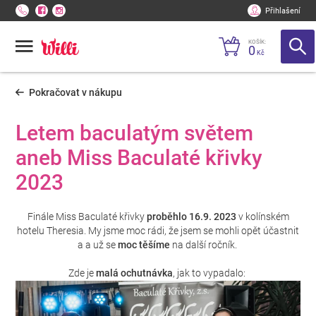
Přihlašení
KOŠÍK:
0
Kč
Pokračovat v nákupu
Letem baculatým světem
aneb Miss Baculaté křivky
2023
Finále Miss Baculaté křivky
proběhlo 16.9. 2023
v kolínském
hotelu Theresia. My jsme moc rádi, že jsem se mohli opět účastnit
a a už se
moc těšíme
na další ročník.
Zde je
malá ochutnávka
, jak to vypadalo: