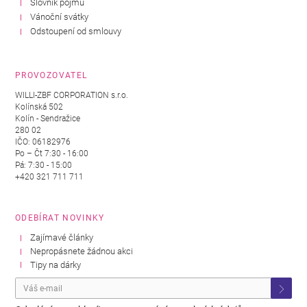
Slovník pojmů
Vánoční svátky
Odstoupení od smlouvy
PROVOZOVATEL
WILLI-ZBF CORPORATION s.r.o.
Kolínská 502
Kolín - Sendražice
280 02
IČO: 06182976
Po – Čt 7:30 - 16:00
Pá: 7:30 - 15:00
+420 321 711 711
ODEBÍRAT NOVINKY
Zajímavé články
Nepropásnete žádnou akci
Tipy na dárky