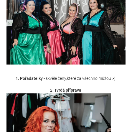
1. Pořadatelky
- skvělé ženy,které za všechno můžou :-)
2.
Tvrdá příprava