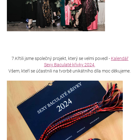
7.Křtili jsme společný projekt, který se velmi povedl -
Kalendář
Sexy Baculaté křivky 2024
Všem, kteří se účastnili na tvorbě unikátního díla moc děkujeme.