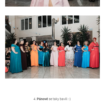
4.
Pánové
se taky bavili :-)