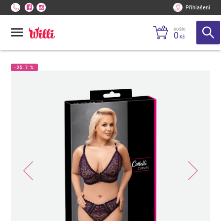
Přihlašení
KOŠÍK:
0
Kč
-25.7 %