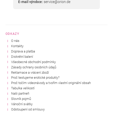
E-mail výrobce:
service@orion.de
ODKAZY
O nás
Kontakty
Doprava a platba
Diskrétní balení
Všeobecné obchodní podmínky
Zásady ochrany osobních údajů
Reklamace a vrácení zboží
Proč testujeme erotické produkty?
Proč točím videonávody a tvořím vlastní originální obsah
Tabulka velikostí
Naši partneři
Slovník pojmů
Vánoční svátky
Odstoupení od smlouvy