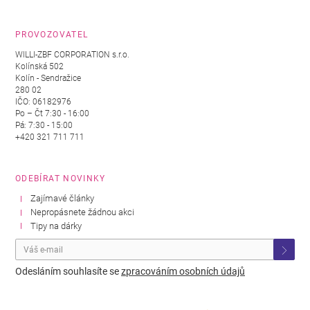
PROVOZOVATEL
WILLI-ZBF CORPORATION s.r.o.
Kolínská 502
Kolín - Sendražice
280 02
IČO: 06182976
Po – Čt 7:30 - 16:00
Pá: 7:30 - 15:00
+420 321 711 711
ODEBÍRAT NOVINKY
Zajímavé články
Nepropásnete žádnou akci
Tipy na dárky
Odesláním souhlasíte se
zpracováním osobních údajů