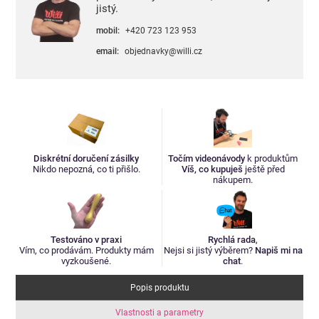
jistý.
mobil:
+420 723 123 953
email:
objednavky@willi.cz
Diskrétní doručení zásilky
Točím videonávody
k produktům
Nikdo nepozná, co ti přišlo.
Víš, co kupuješ
ještě před
nákupem.
Testováno v praxi
Rychlá rada
,
Vím, co prodávám. Produkty mám
Nejsi si jistý výběrem?
Napiš mi na
vyzkoušené.
chat
.
Popis produktu
Vlastnosti a parametry