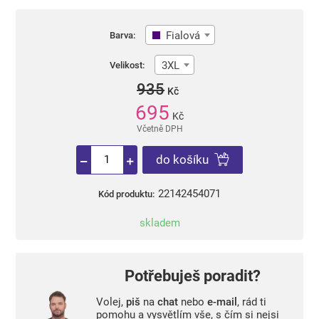
Fialová
Barva:
3XL
Velikost:
935
Kč
695
Kč
Včetně DPH
do košíku
22142454071
Kód produktu:
skladem
Potřebuješ poradit?
Volej,
piš
na
chat
nebo
e-mail
, rád ti
pomohu a vysvětlím vše, s čím si nejsi