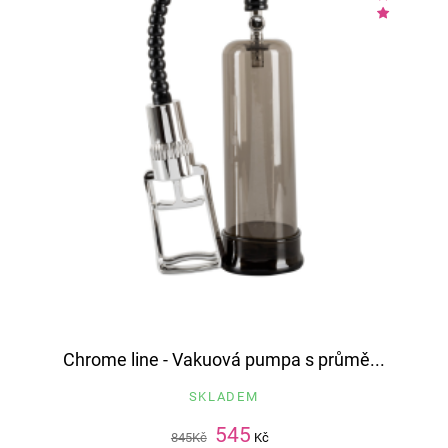
Chrome line - Vakuová pumpa s průmě...
SKLADEM
545
845
Kč
Kč