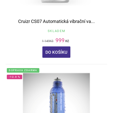
Cruizr CS07 Automatická vibrační va...
SKLADEM
999
1 149
Kč
Kč
DO KOŠÍKU
DOPRAVA ZDARMA
-12.0 %