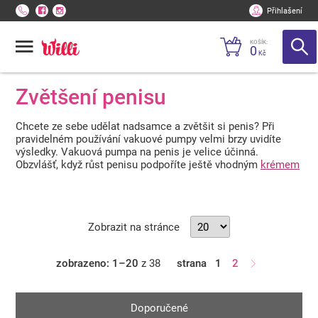
Přihlašení
KOŠÍK:
0
Kč
Zvětšení penisu
Chcete ze sebe udělat nadsamce a zvětšit si penis? Při
pravidelném používání vakuové pumpy velmi brzy uvidíte
výsledky. Vakuová pumpa na penis je velice účinná.
Obzvlášť, když růst penisu podpoříte ještě vhodným
krémem
na zvětšení penisu
nebo tabletami.
Zobrazit na stránce
zobrazeno: 1–20
z 38
strana
1
2
Doporučené