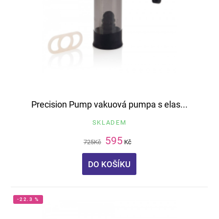
Precision Pump vakuová pumpa s elas...
SKLADEM
595
725
Kč
Kč
DO KOŠÍKU
-22.3 %