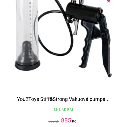
You2Toys Stiff&Strong Vakuová pumpa...
SKLADEM
885
995
Kč
Kč