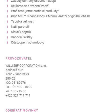
Zásady ochrany osobních údajů
Reklamace a vrácení zboží
Proč testujeme erotické produkty?
Proč točím videonávody a tvořím vlastní originální obsah
Tabulka velikostí
Naši partneři
Slovník pojmů
Vánoční svátky
Odstoupení od smlouvy
PROVOZOVATEL
WILLI-ZBF CORPORATION s.r.o.
Kolínská 502
Kolín - Sendražice
280 02
IČO: 06182976
Po – Čt 7:30 - 16:00
Pá: 7:30 - 15:00
+420 321 711 711
ODEBÍRAT NOVINKY