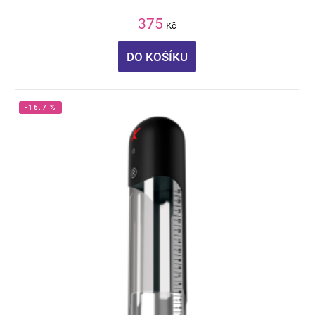
375
Kč
DO KOŠÍKU
-16.7 %