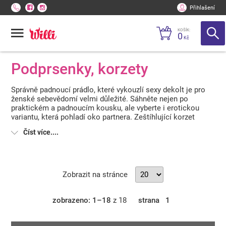
Přihlašení
KOŠÍK:
0
Kč
Podprsenky, korzety
Správně padnoucí prádlo, které vykouzlí sexy dekolt je pro
ženské sebevědomí velmi důležité. Sáhněte nejen po
praktickém a padnoucím kousku, ale vyberte i erotickou
variantu, která pohladí oko partnera. Zeštíhlující korzet
vytvaruje Váš pas a rafinovaná podprsenka doladí celý
Číst více....
vzhled.
Zobrazit na stránce
zobrazeno: 1–18
z 18
strana
1