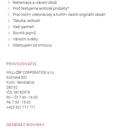
Reklamace a vrácení zboží
Proč testujeme erotické produkty?
Proč točím videonávody a tvořím vlastní originální obsah
Tabulka velikostí
Naši partneři
Slovník pojmů
Vánoční svátky
Odstoupení od smlouvy
PROVOZOVATEL
WILLI-ZBF CORPORATION s.r.o.
Kolínská 502
Kolín - Sendražice
280 02
IČO: 06182976
Po – Čt 7:30 - 16:00
Pá: 7:30 - 15:00
+420 321 711 711
ODEBÍRAT NOVINKY