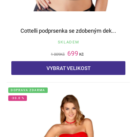
Cottelli podprsenka se zdobeným dek...
SKLADEM
699
1 009
Kč
Kč
VYBRAT VELIKOST
DOPRAVA ZDARMA
-30.0 %