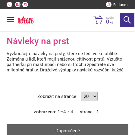
Přihlašení
KOŠÍK:
0
Kč
Návleky na prst
Vyzkoušejte návleky na prsty, které se těší velké oblibě.
Zejména u lidí, kteří mají sníženou citlivost prstů. Vzrušte
partnerku při masturbaci nebo si trochu zpestřete své
milostné hrátky. Dráždivé výstupky návleků rozvášní každé
erotogenní místo na vašem těle.
Zobrazit na stránce
zobrazeno: 1–4
z 4
strana
1
Doporučené