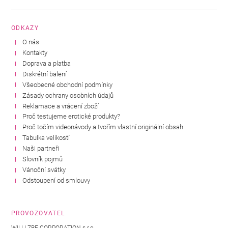
ODKAZY
O nás
Kontakty
Doprava a platba
Diskrétní balení
Všeobecné obchodní podmínky
Zásady ochrany osobních údajů
Reklamace a vrácení zboží
Proč testujeme erotické produkty?
Proč točím videonávody a tvořím vlastní originální obsah
Tabulka velikostí
Naši partneři
Slovník pojmů
Vánoční svátky
Odstoupení od smlouvy
PROVOZOVATEL
WILLI-ZBF CORPORATION s.r.o.