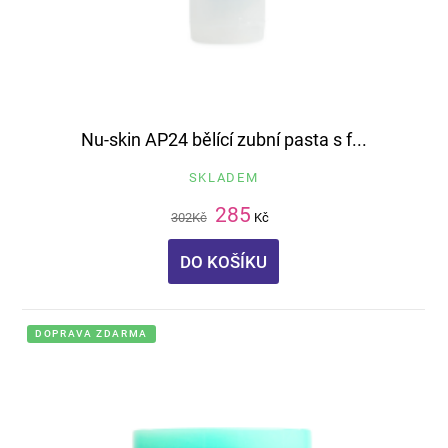
Nu-skin AP24 bělící zubní pasta s f...
SKLADEM
285
302
Kč
Kč
DO KOŠÍKU
DOPRAVA ZDARMA