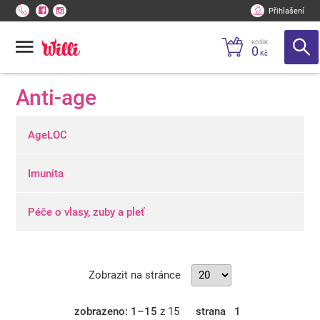
Přihlašení
KOŠÍK:
0
Kč
Anti-age
AgeLOC
Imunita
Péče o vlasy, zuby a pleť
Zobrazit na stránce
zobrazeno: 1–15
z 15
strana
1