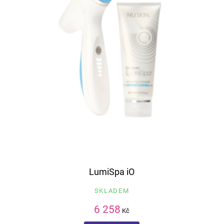
LumiSpa iO
SKLADEM
6 258
Kč