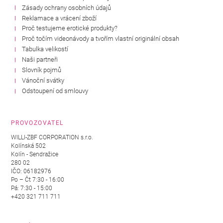
Zásady ochrany osobních údajů
Reklamace a vrácení zboží
Proč testujeme erotické produkty?
Proč točím videonávody a tvořím vlastní originální obsah
Tabulka velikostí
Naši partneři
Slovník pojmů
Vánoční svátky
Odstoupení od smlouvy
PROVOZOVATEL
WILLI-ZBF CORPORATION s.r.o.
Kolínská 502
Kolín - Sendražice
280 02
IČO: 06182976
Po – Čt 7:30 - 16:00
Pá: 7:30 - 15:00
+420 321 711 711