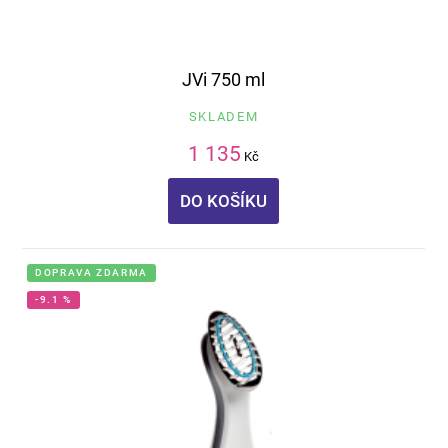
JVi 750 ml
SKLADEM
1 135
Kč
DO KOŠÍKU
DOPRAVA ZDARMA
-9.1 %