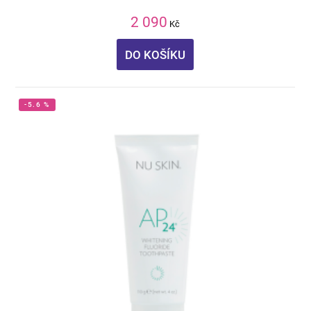
2 090
Kč
DO KOŠÍKU
-5.6 %