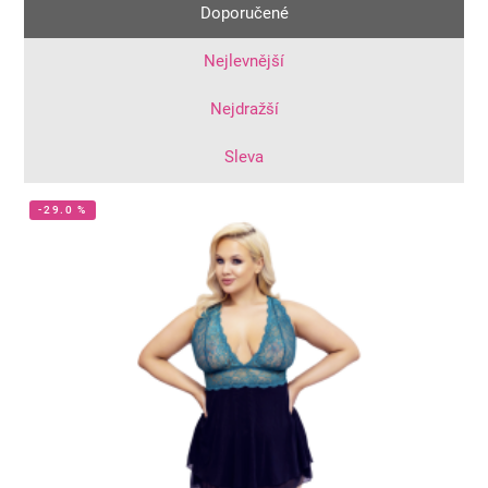
Doporučené
Nejlevnější
Nejdražší
Sleva
-29.0 %