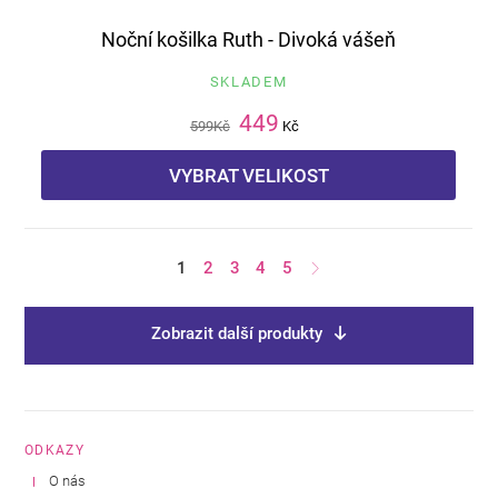
Noční košilka Ruth - Divoká vášeň
SKLADEM
449
599
Kč
Kč
VYBRAT VELIKOST
1
2
3
4
5
Zobrazit další produkty
ODKAZY
O nás