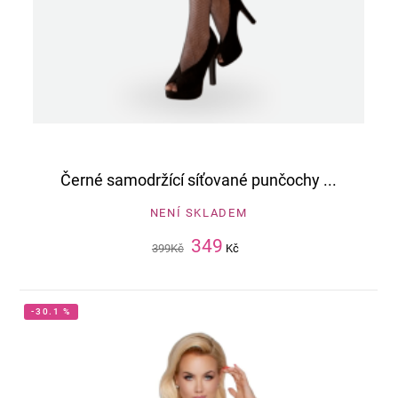
Černé samodržící síťované punčochy ...
NENÍ SKLADEM
349
399
Kč
Kč
-30.1 %