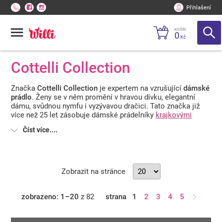
Přihlašení
KOŠÍK:
0
Kč
Cottelli Collection
Značka
Cottelli Collection
je expertem na vzrušující
dámské
prádlo
. Ženy se v něm promění v hravou dívku, elegantní
dámu, svůdnou nymfu i vyzývavou dračici. Tato značka již
více než 25 let zásobuje dámské prádelníky
krajkovými
soupravami
, sexy
podvazkovými pásy
a dámským
prádlem
Číst více....
pro něžnou stimulaci
intimních míst. Ženy se cítí ve
spodním prádle Cottelli Collection jako bohyně a muži jim
padají vzrušeně k nohám. Na své si přijdou
ženy štíhlé i s
kyprými tvary
, které dávají přednost spodnímu prádlu z
kvalitních materiálů
. Dámské prádlo Cottelli Collection je
Zobrazit na stránce
neuvěřitelně pohodlné a svým střihem zvedne sebevědomí
všem ženám.
zobrazeno: 1–20
z 82
strana
1
2
3
4
5