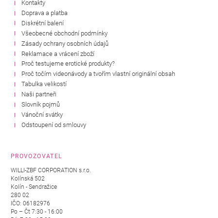
Kontakty
Doprava a platba
Diskrétní balení
Všeobecné obchodní podmínky
Zásady ochrany osobních údajů
Reklamace a vrácení zboží
Proč testujeme erotické produkty?
Proč točím videonávody a tvořím vlastní originální obsah
Tabulka velikostí
Naši partneři
Slovník pojmů
Vánoční svátky
Odstoupení od smlouvy
PROVOZOVATEL
WILLI-ZBF CORPORATION s.r.o.
Kolínská 502
Kolín - Sendražice
280 02
IČO: 06182976
Po – Čt 7:30 - 16:00