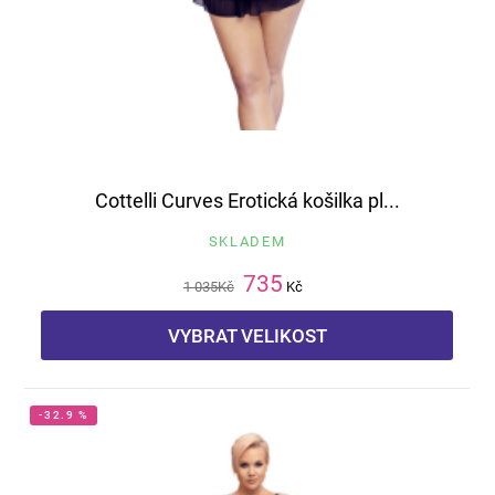
Cottelli Curves Erotická košilka pl...
SKLADEM
735
1 035
Kč
Kč
VYBRAT VELIKOST
-32.9 %