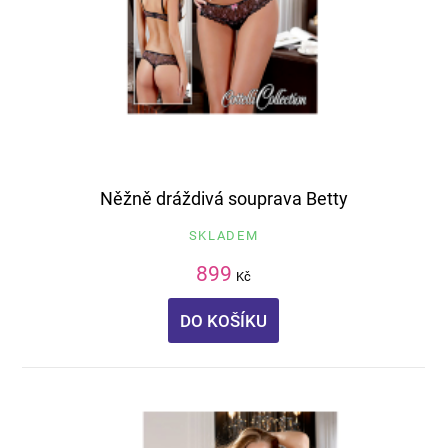
Něžně dráždivá souprava Betty
SKLADEM
899
Kč
DO KOŠÍKU