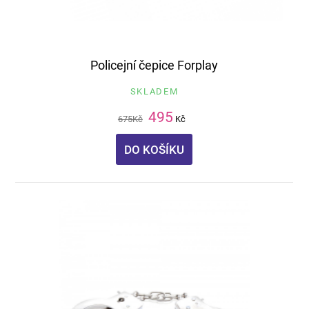
Policejní čepice Forplay
SKLADEM
495
675
Kč
Kč
DO KOŠÍKU