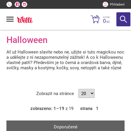
Přihlašení
KOŠÍK:
0
Kč
Halloween
Ať už Halloween slavíte nebo ne, užijte si tuto magickou noc
a udělejte z ní nezapomenutelný zážitek! A co k Halloweenu
vlastně patří? Především je to černá a oranžová barva, dýně,
svíčky, masky a kostýmy, kočky, sovy, netopýři a také různé
sladkosti. A to vše tady pro vás máme. Stačí si vybrat :-)
Zobrazit na stránce
zobrazeno: 1–19
z 19
strana
1
Doporučené