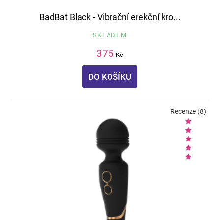
BadBat Black - Vibrační erekční kro...
SKLADEM
375
Kč
DO KOŠÍKU
Recenze (8)