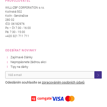
PROVOZOVATEL
WILLI-ZBF CORPORATION s.r.o.
Kolínská 502
Kolín - Sendražice
280 02
IČO: 06182976
Po – Čt 7:30 - 16:00
Pá: 7:30 - 15:00
+420 321 711 711
ODEBÍRAT NOVINKY
Zajímavé články
Nepropásnete žádnou akci
Tipy na dárky
Odesláním souhlasíte se
zpracováním osobních údajů