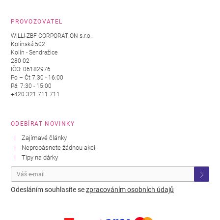
PROVOZOVATEL
WILLI-ZBF CORPORATION s.r.o.
Kolínská 502
Kolín - Sendražice
280 02
IČO: 06182976
Po – Čt 7:30 - 16:00
Pá: 7:30 - 15:00
+420 321 711 711
ODEBÍRAT NOVINKY
Zajímavé články
Nepropásnete žádnou akci
Tipy na dárky
Odesláním souhlasíte se
zpracováním osobních údajů