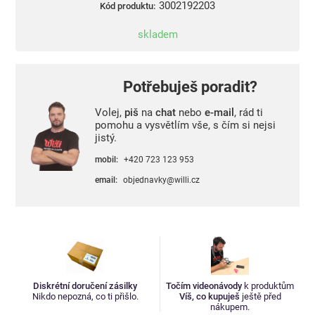
3002192203
Kód produktu:
skladem
Potřebuješ poradit?
Volej,
piš
na
chat
nebo
e-mail
, rád ti
pomohu a vysvětlím vše, s čím si nejsi
jistý.
mobil:
+420 723 123 953
email:
objednavky@willi.cz
Diskrétní doručení zásilky
Točím videonávody
k produktům
Nikdo nepozná, co ti přišlo.
Víš, co kupuješ
ještě před
nákupem.