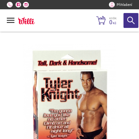
Přihlašení
KOŠÍK:
0
Kč