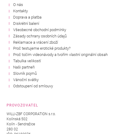
O nás
Kontakty
Doprava a platba
Diskrétní balení
Všeobecné obchodní podmínky
Zásady ochrany osobních údajů
Reklamace a vrácení zboží
Proč testujeme erotické produkty?
Proč točím videonávody a tvořím vlastní originální obsah
Tabulka velikostí
Naši partneři
Slovník pojmů
Vánoční svátky
Odstoupení od smlouvy
PROVOZOVATEL
WILLI-ZBF CORPORATION s.r.o.
Kolínská 502
Kolín - Sendražice
280 02