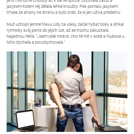
jeho mohutné chlouby až k samé špičce. Olizovala žalud a
jazykem kolem něj dělala lehké kroužky. Pak pomalu jazykem
trhala ze strany na stranu a bylo znát, že si jen užívá předehru.
Muž uchopil jemně hlavu Lídy za vlasy, začal hýbat boky a strkal
rytmicky svůj penis do jejích úst, až se trochu zakuckala.
Najednou řekla: "Jsem celá mokrá, chci tě mít v sobě a hluboce u
toho dýchala a povzdychovala."