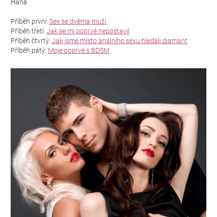
Hana
Příběh první:
Sex se dvěma muži
Příběh třetí:
Jak se mi poprvé nepostavil
Příběh čtvrtý:
Jak jsme místo análního sexu hledali diamant
Příběh pátý:
Moje poprvé s BDSM