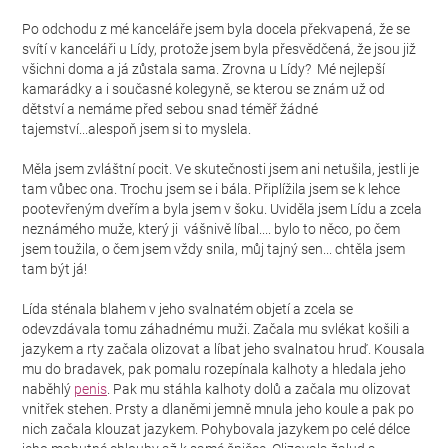
Po odchodu z mé kanceláře jsem byla docela překvapená, že se
svítí v kanceláři u Lídy, protože jsem byla přesvědčená, že jsou již
všichni doma a já zůstala sama. Zrovna u Lídy? Mé nejlepší
kamarádky a i současné kolegyně, se kterou se znám už od
dětství a nemáme před sebou snad téměř žádné
tajemství...alespoň jsem si to myslela.
Měla jsem zvláštní pocit. Ve skutečnosti jsem ani netušila, jestli je
tam vůbec ona. Trochu jsem se i bála. Připlížila jsem se k lehce
pootevřeným dveřím a byla jsem v šoku. Uviděla jsem Lídu a zcela
neznámého muže, který ji vášnivě líbal.... bylo to něco, po čem
jsem toužila, o čem jsem vždy snila, můj tajný sen... chtěla jsem
tam být já!
Lída sténala blahem v jeho svalnatém objetí a zcela se
odevzdávala tomu záhadnému muži. Začala mu svlékat košili a
jazykem a rty začala olizovat a líbat jeho svalnatou hruď. Kousala
mu do bradavek, pak pomalu rozepínala kalhoty a hledala jeho
naběhlý
penis
. Pak mu stáhla kalhoty dolů a začala mu olizovat
vnitřek stehen. Prsty a dlaněmi jemně mnula jeho koule a pak po
nich začala klouzat jazykem. Pohybovala jazykem po celé délce