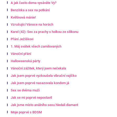
A jak často doma vysáváte Vy?
Benzínka a sex na potkání
Květinová mánie!
Vzrušující Vánoce na horách
Karel (42): Sex za prachy s holkou ze silikonu
Přání Ježíškovi
1. Máj svátek všech zamilovaných
Vánoční přání
Halloweenská párty
Vánoční zážitek, který jsem nečekala
Jak jsem poprvé vyzkoušela vibrační vajíčko
Jak jsem poprvé nasazovala kondom já
Sex se dvěma muži
Jak se mi poprvé nepostavil
Jak jsme místo análního sexu hledali diamant
Moje poprvé s BDSM