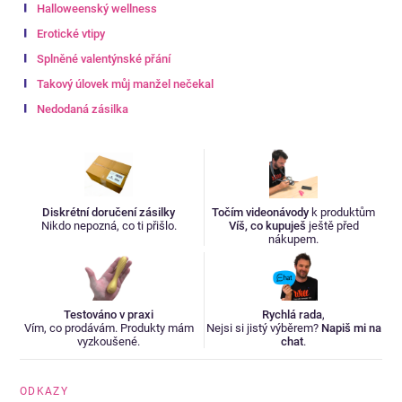
Halloweenský wellness
Erotické vtipy
Splněné valentýnské přání
Takový úlovek můj manžel nečekal
Nedodaná zásilka
Diskrétní doručení zásilky
Točím videonávody
k produktům
Nikdo nepozná, co ti přišlo.
Víš, co kupuješ
ještě před
nákupem.
Testováno v praxi
Rychlá rada
,
Vím, co prodávám. Produkty mám
Nejsi si jistý výběrem?
Napiš mi na
vyzkoušené.
chat
.
ODKAZY