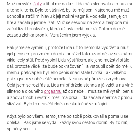
Muž mi svlékl
šaty
a líbal mě na krk. Lída nás sledovala a mnula si
u toho klitoris. Bylo to vášnivé, byl to můj sen. Najednou mě muž
uchopil a strčil mi hlavu k její mokré vagíně. Podledla jsem jejich
hře a začala ji jemně lízat. Muž se sesunul na zem a zespoda mi
začal lízat broskvičku, která už byla celá mokrá. Potom do mě
zezadu zlehka pronikl. Vzrušením jsem vyjekla.
Pak jsme se vyměnili, protože Lída už to nemohla vydržet a muž
vjel penisem pro změnu do ní a přirážel tak razantně, až se s námi
viklal celý stůl. Poté vyplnil Lídu výstřikem, ale jeho mužství stálo
dál, protože věděl, že bude pokračování... a vstoupil opět do mě. K
mému překvapení byl jeho penis snad stále tvrdší. Tak velkého
ptáka jsem v sobě ještě neměla. Neúnavně přirážel a zrychloval.
Celá jsem se roztřásla, Lída mi přidržela stehna a já vzlétla na vlně
silného a dlouhého
orgasmu
až do nebe... muž ze mě vytáhl penis
a znovu trochu vystříkl mezi má prsa. Lída začala sperma z prsou
slízávat. Bylo to neuvěřitelné a neskutečně vzrušující.
Když bylo po všem, letmo jsme po sobě pokukovali a pomalu se
oblékali. Pak jsme se vydali každý svou cestou domů. Byl to můj
splněný sen... :)