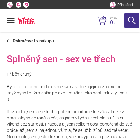
Přihlašení
KOŠÍK:
0
Kč
Pokračovat v nákupu
Splněný sen - sex ve třech
Příběh druhý:
Bylo to náhodné přidání k mé kamarádce a jejímu známému. I
když bych toužila spíše po dvou mužích, okolnosti mluvily jinak...
:)
Rozhodla jsem se jednoho pátečního odpoledne zůstat déle v
práci, abych dokončila vše, co jsem v týdnu nestihla a užila si
víkend bez starostí. Pracovala jsem celkem dost ponořená do své
práce, až jsem si najednou všimla, že se už blíží půl sedmé večer.
Něco málo jsem ještě dokončila, vše povypínala a pozhasínala.