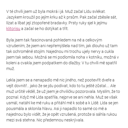
V té chvíli jsem už byla mokrá i já. Muž začal Lídu svlékat.
Jazykem kroužil po jejím krku až k prsům. Pak začal zběsile sát,
lízat a líbat její ztopořené bradavky. Prsty ruky sjel k jejímu
klitorisu
a začal se ho dotýkat a třít.
Byla jsem tak fascinovaná pohledem na ně a celkovým
vzrušením, že jsem ani nepřemýšlela nad tím, jak dlouho už tam
tak ochroměně stojím. Najednou mi trochu ujely nervy a cukla
jsem tak sebou. Možná se mi podlomila noha v kotníku, možná v
koleni a cvakla jsem podpatkem do dlažby. V tu chvíli mě spatřil
muž.
Lekla jsem se a nenapadlo mě nic jiného, než pootevřít dveře a
vejít dovnitř... jako že se jdu podívat, kdo to tu ještě zůstal.... Ale
muž určitě věděl, že už jsem je chviličku pozorovala. Myslím, že to
poznal. Když mě Lída spatřila, nejprve se ani nehla. Muž se však
usmál, natáhl ke mě ruku a přitáhl mě k sobě a k Lídě. Lída se jen
pousmála a sklonila hlavu. Asi ji napadlo to samé co mě a
najednou bylo vidět, že je opět vzrušená, protože si sáhla rukou
mezi svá stehna. Nic předemnou neskrývala.