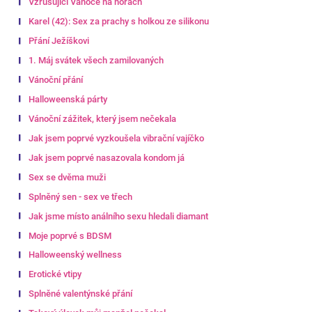
Vzrušující Vánoce na horách
Karel (42): Sex za prachy s holkou ze silikonu
Přání Ježíškovi
1. Máj svátek všech zamilovaných
Vánoční přání
Halloweenská párty
Vánoční zážitek, který jsem nečekala
Jak jsem poprvé vyzkoušela vibrační vajíčko
Jak jsem poprvé nasazovala kondom já
Sex se dvěma muži
Splněný sen - sex ve třech
Jak jsme místo análního sexu hledali diamant
Moje poprvé s BDSM
Halloweenský wellness
Erotické vtipy
Splněné valentýnské přání