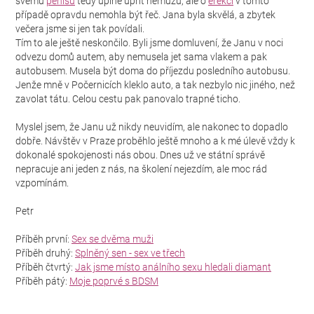
svému
penisu
tedy úplně upřít nemůžu, ale o
erekci
v tomto
případě opravdu nemohla být řeč. Jana byla skvělá, a zbytek
večera jsme si jen tak povídali.
Tím to ale ještě neskončilo. Byli jsme domluvení, že Janu v noci
odvezu domů autem, aby nemusela jet sama vlakem a pak
autobusem. Musela být doma do příjezdu posledního autobusu.
Jenže mně v Počernicích kleklo auto, a tak nezbylo nic jiného, než
zavolat tátu. Celou cestu pak panovalo trapné ticho.
Myslel jsem, že Janu už nikdy neuvidím, ale nakonec to dopadlo
dobře. Návštěv v Praze proběhlo ještě mnoho a k mé úlevě vždy k
dokonalé spokojenosti nás obou. Dnes už ve státní správě
nepracuje ani jeden z nás, na školení nejezdím, ale moc rád
vzpomínám.
Petr
Příběh první:
Sex se dvěma muži
Příběh druhý:
Splněný sen - sex ve třech
Příběh čtvrtý:
Jak jsme místo análního sexu hledali diamant
Příběh pátý:
Moje poprvé s BDSM