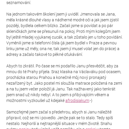
seznamování.
Na jednom takovém školení jsem ji uviděl. Jmenovala se Jana,
měla krásné dlouhé vlasy a nádherné modré oči a jak jsem zjistil
později, bydlela celkem blízko. Začali jsme si povídat a po pár
skleničkách jsme se přesunuli na pokoj. Proti mým kolegům jsem
byl ještě mladej vyjukanej cucák, a tak zůstalo jen u toho povídání.
Vyměnili jsme si telefonní čísla (já jsem bydlel v Praze a pevnou
linku jsme už měly, ona ne, tak jsem jí musel volat jen do práce) a
adresy a začalo takové to pěkné oťukávání.
Abych to zkrátil. Po čase se mi podařilo Janu přesvědčit, aby za
mnou do té Prahy přijela. Sraz klasika na Václaváku pod ocasem,
procházka starou Prahou a konečně můj nový pronajatý
nezařízený byt. Jako postel mi sloužila matrace položená na zemi
a na tu jsem večer položil já Janu. Tak nažhavený jako tenkrát
jsem snad už nikdy nebyl. A to jsem s přibývajícím věkem a
možnostmi vyzkoušel už kdejaké
afrodisiakum
:-)
Samozřejmě jsem začal s předehrou, abych si Janu náležitě
připravil, což se mi i povedlo. Jenže pak se to stalo. Tedy spíš
nestalo. Nejhorší a nejtrapnější situace v mém životě. Snahu