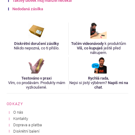
Takový úlovek můj manžel nečekal
Nedodaná zásilka
Diskrétní doručení zásilky
Točím videonávody
k produktům
Nikdo nepozná, co ti přišlo.
Víš, co kupuješ
ještě před
nákupem.
Testováno v praxi
Rychlá rada
,
Vím, co prodávám. Produkty mám
Nejsi si jistý výběrem?
Napiš mi na
vyzkoušené.
chat
.
ODKAZY
O nás
Kontakty
Doprava a platba
Diskrétní balení