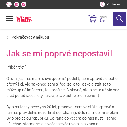
Přihlašení
KOŠÍK:
0
Kč
Pokračovat v nákupu
Jak se mi poprvé nepostavil
Příběh třetí:
O tom, jestli se mám o své „poprvé“ podělit, jsem opravdu dlouho
přemýšlel. Ale nakonec jsem si řekl, že je to lidské a stát se to
může úplně každému, tak proč ne. A hlavně, stalo se to už víc než
před pětadvaceti lety, takže je to vlastně promlčené :-)
Bylo mi tehdy necelých 20 let, pracoval jsem ve státní správě a
tam se pravidelně několikrát do roka vyjíždělo na třídenní školení.
Bylo pro celou republiku. Od rána do večera do nás hustili samé
užitečné informace, ale večer se vše uvolnilo a začalo