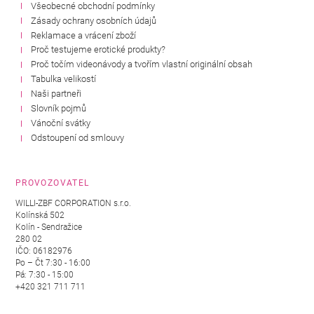
Všeobecné obchodní podmínky
Zásady ochrany osobních údajů
Reklamace a vrácení zboží
Proč testujeme erotické produkty?
Proč točím videonávody a tvořím vlastní originální obsah
Tabulka velikostí
Naši partneři
Slovník pojmů
Vánoční svátky
Odstoupení od smlouvy
PROVOZOVATEL
WILLI-ZBF CORPORATION s.r.o.
Kolínská 502
Kolín - Sendražice
280 02
IČO: 06182976
Po – Čt 7:30 - 16:00
Pá: 7:30 - 15:00
+420 321 711 711