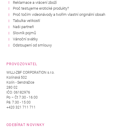
Reklamace a vrácení zboží
Proč testujeme erotické produkty?
Proč točím videonávody a tvořím vlastní originální obsah
Tabulka velikostí
Naši partneři
Slovník pojmů
Vánoční svátky
Odstoupení od smlouvy
PROVOZOVATEL
WILLI-ZBF CORPORATION s.r.o.
Kolínská 502
Kolín - Sendražice
280 02
IČO: 06182976
Po – Čt 7:30 - 16:00
Pá: 7:30 - 15:00
+420 321 711 711
ODEBÍRAT NOVINKY