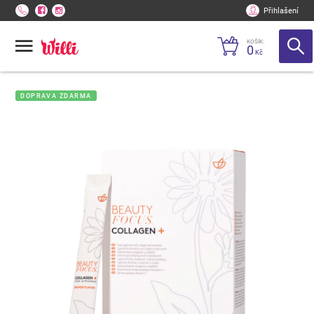
Přihlašení
KOŠÍK:
0
Kč
DOPRAVA ZDARMA