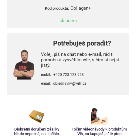
Collagen+
Kód produktu:
skladem
Potřebuješ poradit?
Volej,
piš
na
chat
nebo
e-mail
, rád ti
pomohu a vysvětlím vše, s čím si nejsi
jistý.
mobil:
+420 723 123 953
email:
objednavky@willi.cz
Diskrétní doručení zásilky
Točím videonávody
k produktům
Nikdo nepozná, co ti přišlo.
Víš, co kupuješ
ještě před