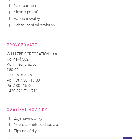
Naši partneři
Slovník pojmů
Vánoční svátky
Odstoupení od smlouvy
PROVOZOVATEL
WILLI-ZBF CORPORATION s.r.o.
Kolínská 502
Kolín - Sendražice
280 02
IČO: 06182976
Po – Čt 7:30 - 16:00
Pá: 7:30 - 15:00
+420 321 711 711
ODEBÍRAT NOVINKY
Zajímavé články
Nepropásnete žádnou akci
Tipy na dárky