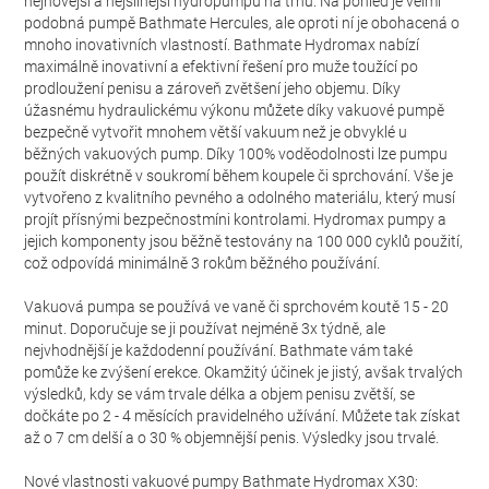
nejnovější a nejsilnější hydropumpu na trhu. Na pohled je velmi
podobná pumpě Bathmate Hercules, ale oproti ní je obohacená o
mnoho inovativních vlastností. Bathmate Hydromax nabízí
maximálně inovativní a efektivní řešení pro muže toužící po
prodloužení penisu a zároveň zvětšení jeho objemu. Díky
úžasnému hydraulickému výkonu můžete díky vakuové pumpě
bezpečně vytvořit mnohem větší vakuum než je obvyklé u
běžných vakuových pump. Díky 100% voděodolnosti lze pumpu
použít diskrétně v soukromí během koupele či sprchování. Vše je
vytvořeno z kvalitního pevného a odolného materiálu, který musí
projít přísnými bezpečnostmíni kontrolami. Hydromax pumpy a
jejich komponenty jsou běžně testovány na 100 000 cyklů použití,
což odpovídá minimálně 3 rokům běžného používání.
Vakuová pumpa se používá ve vaně či sprchovém koutě 15 - 20
minut. Doporučuje se ji používat nejméně 3x týdně, ale
nejvhodnější je každodenní používání. Bathmate vám také
pomůže ke zvýšení erekce. Okamžitý účinek je jistý, avšak trvalých
výsledků, kdy se vám trvale délka a objem penisu zvětší, se
dočkáte po 2 - 4 měsících pravidelného užívání. Můžete tak získat
až o 7 cm delší a o 30 % objemnější penis. Výsledky jsou trvalé.
Nové vlastnosti vakuové pumpy Bathmate Hydromax X30: