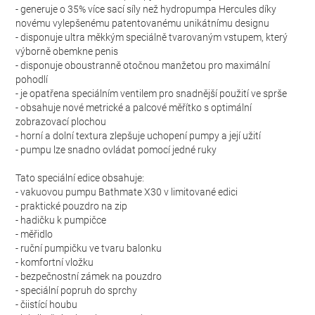
- generuje o 35% více sací síly než hydropumpa Hercules díky
novému vylepšenému patentovanému unikátnímu designu
- disponuje ultra měkkým speciálně tvarovaným vstupem, který
výborně obemkne penis
- disponuje oboustranně otočnou manžetou pro maximální
pohodlí
- je opatřena speciálním ventilem pro snadnější použití ve sprše
- obsahuje nové metrické a palcové měřítko s optimální
zobrazovací plochou
- horní a dolní textura zlepšuje uchopení pumpy a její užití
- pumpu lze snadno ovládat pomocí jedné ruky
Tato speciální edice obsahuje:
- vakuovou pumpu Bathmate X30 v limitované edici
- praktické pouzdro na zip
- hadičku k pumpičce
- měřidlo
- ruční pumpičku ve tvaru balonku
- komfortní vložku
- bezpečnostní zámek na pouzdro
- speciální popruh do sprchy
- čiistící houbu