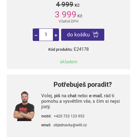
4 999
Kč
3 999
Kč
Včetně DPH
do košíku
E24178
Kód produktu:
skladem
Potřebuješ poradit?
Volej,
piš
na
chat
nebo
e-mail
, rád ti
pomohu a vysvětlím vše, s čím si nejsi
jistý.
mobil:
+420 723 123 953
email:
objednavky@willi.cz