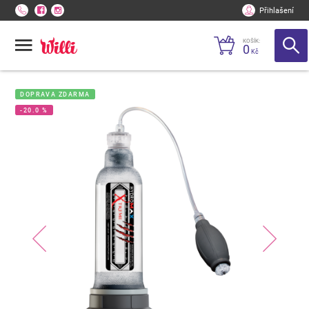
Přihlašení
KOŠÍK:
0
Kč
DOPRAVA ZDARMA
-20.0 %