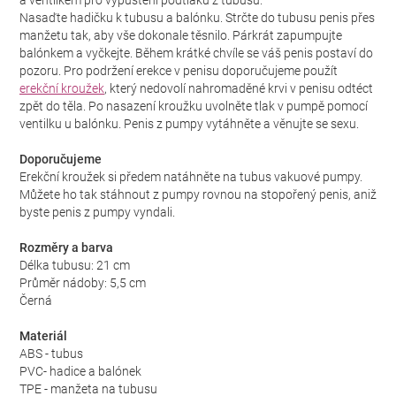
a ventilkem pro vypuštění podtlaku z tubusu.
Nasaďte hadičku k tubusu a balónku. Strčte do tubusu penis přes
manžetu tak, aby vše dokonale těsnilo. Párkrát zapumpujte
balónkem a vyčkejte. Během krátké chvíle se váš penis postaví do
pozoru. Pro podržení erekce v penisu doporučujeme použít
erekční kroužek
, který nedovolí nahromaděné krvi v penisu odtéct
zpět do těla. Po nasazení kroužku uvolněte tlak v pumpě pomocí
ventilku u balónku. Penis z pumpy vytáhněte a věnujte se sexu.
Doporučujeme
Erekční kroužek si předem natáhněte na tubus vakuové pumpy.
Můžete ho tak stáhnout z pumpy rovnou na stopořený penis, aniž
byste penis z pumpy vyndali.
Rozměry a barva
Délka tubusu: 21 cm
Průměr nádoby: 5,5 cm
Černá
Materiál
ABS - tubus
PVC- hadice a balónek
TPE - manžeta na tubusu