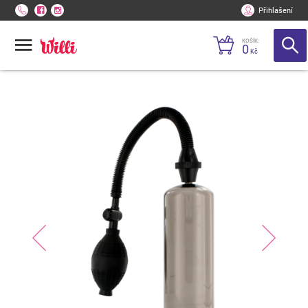
Přihlašení
KOŠÍK:
0
Kč