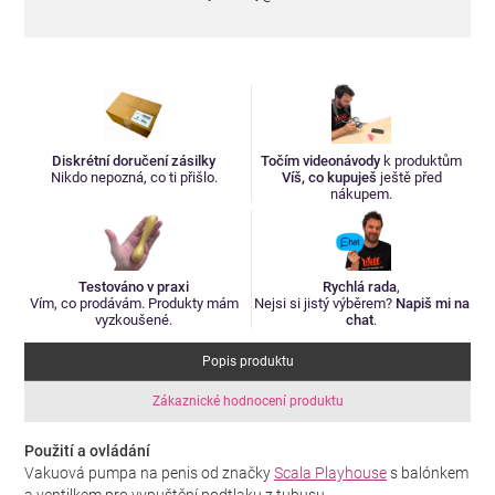
Diskrétní doručení zásilky
Točím videonávody
k produktům
Nikdo nepozná, co ti přišlo.
Víš, co kupuješ
ještě před
nákupem.
Testováno v praxi
Rychlá rada
,
Vím, co prodávám. Produkty mám
Nejsi si jistý výběrem?
Napiš mi na
vyzkoušené.
chat
.
Popis produktu
Zákaznické hodnocení produktu
Použití a ovládání
Vakuová pumpa na penis od značky
Scala Playhouse
s balónkem