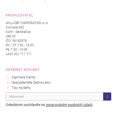
PROVOZOVATEL
WILLI-ZBF CORPORATION s.r.o.
Kolínská 502
Kolín - Sendražice
280 02
IČO: 06182976
Po – Čt 7:30 - 16:00
Pá: 7:30 - 15:00
+420 321 711 711
ODEBÍRAT NOVINKY
Zajímavé články
Nepropásnete žádnou akci
Tipy na dárky
Odesláním souhlasíte se
zpracováním osobních údajů