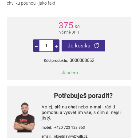
chvilku pouhou - jako fakt.
375
Kč
Včetně DPH
do košíku
3000008662
Kód produktu:
skladem
Potřebuješ poradit?
Volej,
piš
na
chat
nebo
e-mail
, rád ti
pomohu a vysvětlím vše, s čím si nejsi
jistý.
mobil:
+420 723 123 953
email:
objednavky@willi.cz