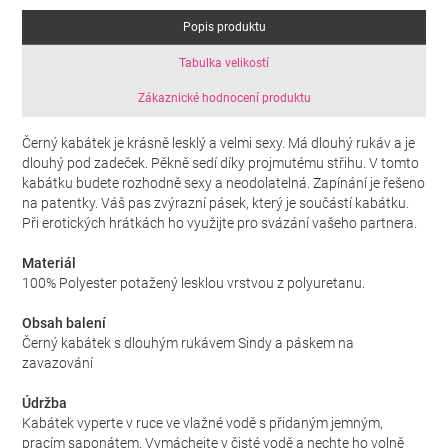
Popis produktu
Tabulka velikostí
Zákaznické hodnocení produktu
Černý kabátek je krásně lesklý a velmi sexy. Má dlouhý rukáv a je
dlouhý pod zadeček. Pěkně sedí díky projmutému střihu. V tomto
kabátku budete rozhodně sexy a neodolatelná. Zapínání je řešeno
na patentky. Váš pas zvýrazní pásek, který je součástí kabátku.
Při erotických hrátkách ho využijte pro svázání vašeho partnera.
Materiál
100% Polyester potažený lesklou vrstvou z polyuretanu.
Obsah balení
Černý kabátek s dlouhým rukávem Sindy a páskem na
zavazování
Údržba
Kabátek vyperte v ruce ve vlažné vodě s přidaným jemným,
pracím saponátem. Vymáchejte v čisté vodě a nechte ho volně