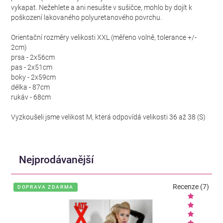
vykapat. Nežehlete a ani nesušte v sušičce, mohlo by dojít k
poškození lakovaného polyuretanového povrchu.
Orientační rozměry velikosti XXL (měřeno volně, tolerance +/-
2cm)
prsa - 2x56cm
pas - 2x51cm
boky - 2x59cm
délka - 87cm
rukáv - 68cm
Vyzkoušeli jsme velikost M, která odpovídá velikosti 36 až 38 (S)
Nejprodávanější
Recenze (7)
DOPRAVA ZDARMA