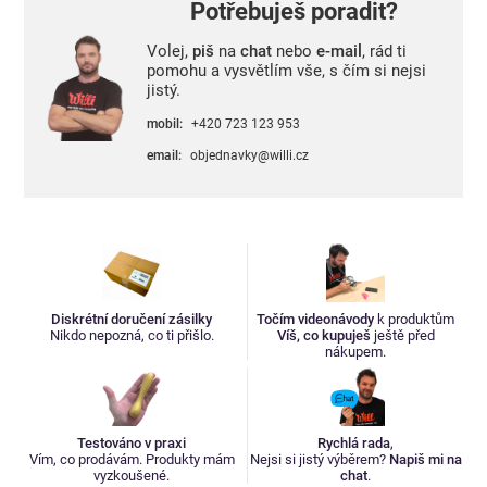
Potřebuješ poradit?
Volej,
piš
na
chat
nebo
e-mail
, rád ti
pomohu a vysvětlím vše, s čím si nejsi
jistý.
mobil:
+420 723 123 953
email:
objednavky@willi.cz
Diskrétní doručení zásilky
Točím videonávody
k produktům
Nikdo nepozná, co ti přišlo.
Víš, co kupuješ
ještě před
nákupem.
Testováno v praxi
Rychlá rada
,
Vím, co prodávám. Produkty mám
Nejsi si jistý výběrem?
Napiš mi na
vyzkoušené.
chat
.