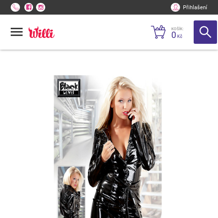
Přihlašení
KOŠÍK:
0
Kč