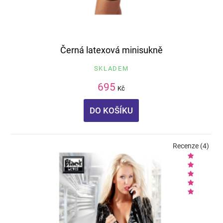
Černá latexová minisukně
SKLADEM
695
Kč
DO KOŠÍKU
Recenze (4)