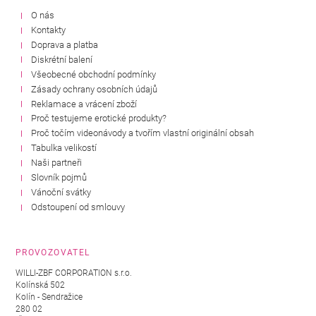
O nás
Kontakty
Doprava a platba
Diskrétní balení
Všeobecné obchodní podmínky
Zásady ochrany osobních údajů
Reklamace a vrácení zboží
Proč testujeme erotické produkty?
Proč točím videonávody a tvořím vlastní originální obsah
Tabulka velikostí
Naši partneři
Slovník pojmů
Vánoční svátky
Odstoupení od smlouvy
PROVOZOVATEL
WILLI-ZBF CORPORATION s.r.o.
Kolínská 502
Kolín - Sendražice
280 02