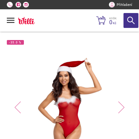
Přihlašení
KOŠÍK:
0
Kč
-35.0 %