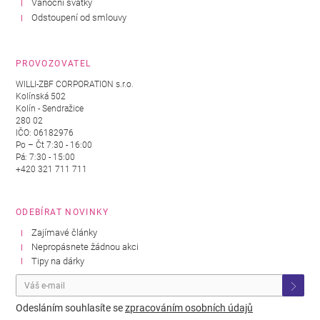
Vánoční svátky
Odstoupení od smlouvy
PROVOZOVATEL
WILLI-ZBF CORPORATION s.r.o.
Kolínská 502
Kolín - Sendražice
280 02
IČO: 06182976
Po – Čt 7:30 - 16:00
Pá: 7:30 - 15:00
+420 321 711 711
ODEBÍRAT NOVINKY
Zajímavé články
Nepropásnete žádnou akci
Tipy na dárky
Odesláním souhlasíte se
zpracováním osobních údajů