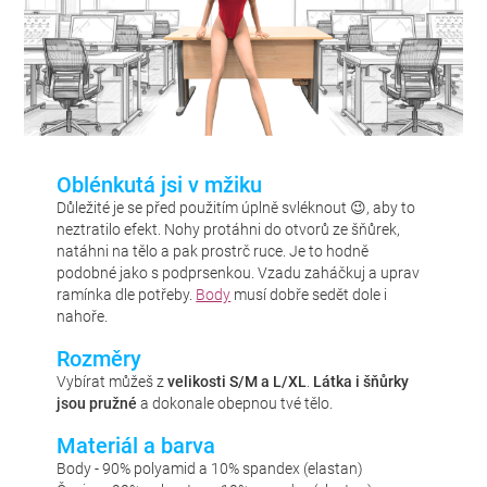
Oblénkutá jsi v mžiku
Důležité je se před použitím úplně svléknout 😉, aby to
neztratilo efekt. Nohy protáhni do otvorů ze šňůrek,
natáhni na tělo a pak prostrč ruce. Je to hodně
podobné jako s podprsenkou. Vzadu zaháčkuj a uprav
ramínka dle potřeby.
Body
musí dobře sedět dole i
nahoře.
Rozměry
Vybírat můžeš z
velikosti S/M a L/XL
.
Látka i šňůrky
jsou pružné
a dokonale obepnou tvé tělo.
Materiál a barva
Body - 90% polyamid a 10% spandex (elastan)