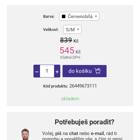
Červenobílá
Barva:
S/M
Velikost:
839
Kč
545
Kč
Včetně DPH
do košíku
26449673111
Kód produktu:
skladem
Potřebuješ poradit?
Volej,
piš
na
chat
nebo
e-mail
, rád ti
pomohu a vysvětlím vše, s čím si nejsi