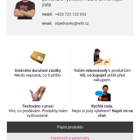
jistý.
mobil:
+420 723 123 953
email:
objednavky@willi.cz
Diskrétní doručení zásilky
Točím videonávody
k produktům
Nikdo nepozná, co ti přišlo.
Víš, co kupuješ
ještě před
nákupem.
Testováno v praxi
Rychlá rada
,
Vím, co prodávám. Produkty mám
Nejsi si jistý výběrem?
Napiš mi na
vyzkoušené.
chat
.
Popis produktu
Vlastnosti a parametry