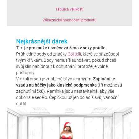
Tabulka velikostí
Zákaznické hodnocení produktu
Nejkrásnější dárek
Tím
je pro muže usměvavá žena v sexy prádle
.
Průhledné body od značky
Cottelli
, které se přizpůsobí
tvým křivkám. Body nemusíš sundávat, pokud chceš
svůj klín nabídnout k ochutnání, protože je volně
přístupný.
V okolí prsou je zdobené bílým chmýřím.
Zapínání je
vzadu na háčky jako klasická podprsenka
(tři možnosti
zapnutí háčků). Ramínka jsou nastavitelná, aby vše
dokonale sedělo. Čepičkou už jen doladíš svůj vánoční
outfit.