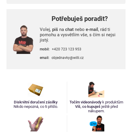
Potřebuješ poradit?
Volej,
piš
na
chat
nebo
e-mail
, rád ti
pomohu a vysvětlím vše, s čím si nejsi
jistý.
mobil:
+420 723 123 953
email:
objednavky@willi.cz
Diskrétní doručení zásilky
Točím videonávody
k produktům
Nikdo nepozná, co ti přišlo.
Víš, co kupuješ
ještě před
nákupem.