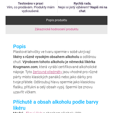
Testováno v praxi
Rychlá rada
,
Vím, co prodávám. Produkty mám
Nejsi si jistý výběrem?
Napiš mi na
vyzkoušené.
chat
.
Popis produktu
Zákaznické hodnocení produktu
Popis
Plastové lahvičky ve tvaru spermie v sobě ukrývají
likéry s různě vysokým obsahem alkoholu
a odlišnou
chutí.
Výrobcem tohoto alkoholu je německá likérka
Krugmann.com
, která vyrábí certifikované alkoholické
nápoje. Tyto
žertovné předměty
jsou vhodné pro různé
párty místo klasických panáků nebo jako dárky pro
tvoje přátele. Odšroubuj hlavu spermie jako klasickou
flašku, přiťukni a celý obsah vypij. Spermii lze znovu
uzavřít víčkem.
Příchutě a obsah alkoholu podle barvy
likéru