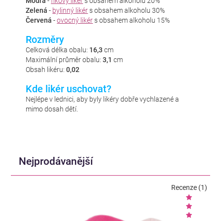
Modrá
-
fíkový likér
s obsahem alkoholu 20%
Zelená
-
bylinný likér
s obsahem alkoholu 30%
Červená
-
ovocný likér
s obsahem alkoholu 15%
Rozměry
Celková délka obalu:
16,3
cm
Maximální průměr obalu:
3,1
cm
Obsah likéru:
0,02
Kde likér uschovat?
Nejlépe v lednici, aby byly likéry dobře vychlazené a
mimo dosah dětí.
Nejprodávanější
Recenze (1)