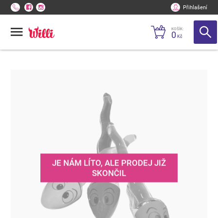
Přihlašení
KOŠÍK:
0
Kč