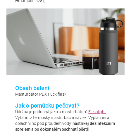
Hmotnost: 628 g
Obsah balení
Masturbátor PDX Fuck flask
Jak o pomůcku pečovat?
Údržba je podobná jako u masturbátorů
Fleshlight
.
Vytáhni z termosky masturbační návlek. Vypláchni a
opláchni ho pod proudem vody,
nastříkej dezinfekčním
sprejem a po dokonalém oschnutí ošetři