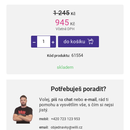
1 245
Kč
945
Kč
Včetně DPH
do košíku
61554
Kód produktu:
skladem
Potřebuješ poradit?
Volej,
piš
na
chat
nebo
e-mail
, rád ti
pomohu a vysvětlím vše, s čím si nejsi
jistý.
mobil:
+420 723 123 953
email:
objednavky@willi.cz