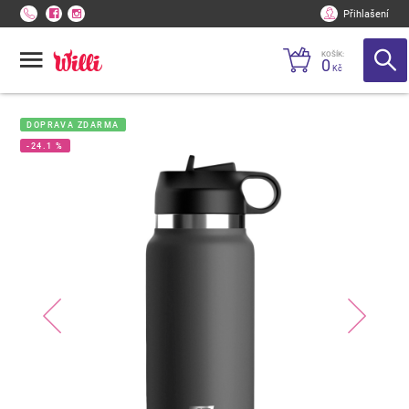
Přihlašení
KOŠÍK:
0
Kč
DOPRAVA ZDARMA
-24.1 %