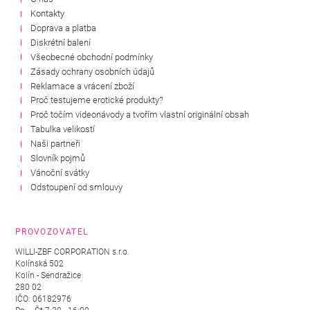
Kontakty
Doprava a platba
Diskrétní balení
Všeobecné obchodní podmínky
Zásady ochrany osobních údajů
Reklamace a vrácení zboží
Proč testujeme erotické produkty?
Proč točím videonávody a tvořím vlastní originální obsah
Tabulka velikostí
Naši partneři
Slovník pojmů
Vánoční svátky
Odstoupení od smlouvy
PROVOZOVATEL
WILLI-ZBF CORPORATION s.r.o.
Kolínská 502
Kolín - Sendražice
280 02
IČO: 06182976