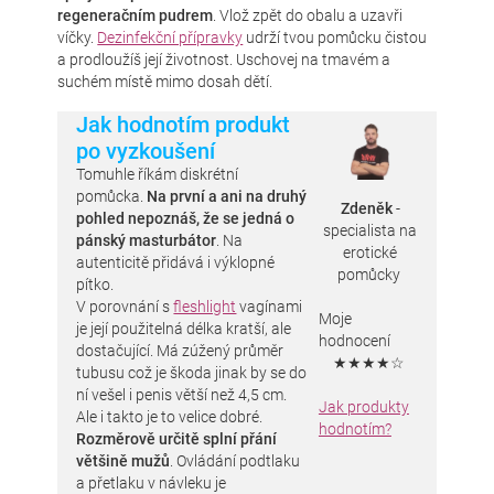
regeneračním pudrem
. Vlož zpět do obalu a uzavři
víčky.
Dezinfekční přípravky
udrží tvou pomůcku čistou
a prodloužíš její životnost. Uschovej na tmavém a
suchém místě mimo dosah dětí.
Jak hodnotím produkt
po vyzkoušení
Tomuhle říkám diskrétní
pomůcka.
Na první a ani na druhý
Zdeněk
-
pohled nepoznáš, že se jedná o
specialista na
pánský masturbátor
. Na
erotické
autenticitě přidává i výklopné
pomůcky
pítko.
V porovnání s
fleshlight
vagínami
Moje
je její použitelná délka kratší, ale
hodnocení
dostačující. Má zúžený průměr
★★★★☆
tubusu což je škoda jinak by se do
ní vešel i penis větší než 4,5 cm.
Jak produkty
Ale i takto je to velice dobré.
hodnotím?
Rozměrově určitě splní přání
většině mužů
. Ovládání podtlaku
a přetlaku v návleku je