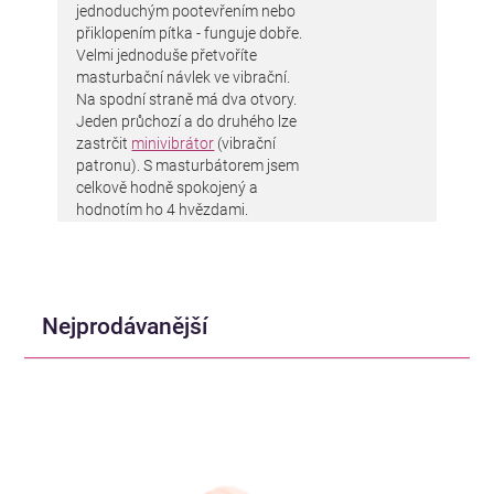
jednoduchým pootevřením nebo
přiklopením pítka - funguje dobře.
Velmi jednoduše přetvoříte
masturbační návlek ve vibrační.
Na spodní straně má dva otvory.
Jeden průchozí a do druhého lze
zastrčit
minivibrátor
(vibrační
patronu). S masturbátorem jsem
celkově hodně spokojený a
hodnotím ho 4 hvězdami.
Nejprodávanější