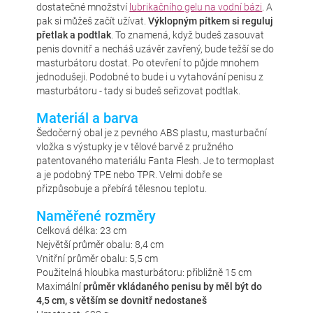
dostatečné množství
lubrikačního gelu na vodní bázi
. A
pak si můžeš začít užívat.
Výklopným pítkem si reguluj
přetlak a podtlak
. To znamená, když budeš zasouvat
penis dovnitř a necháš uzávěr zavřený, bude težší se do
masturbátoru dostat. Po otevření to půjde mnohem
jednodušeji. Podobné to bude i u vytahování penisu z
masturbátoru - tady si budeš seřizovat podtlak.
Materiál a barva
Šedočerný obal je z pevného ABS plastu, masturbační
vložka s výstupky je v tělové barvě z pružného
patentovaného materiálu Fanta Flesh. Je to termoplast
a je podobný TPE nebo TPR. Velmi dobře se
přizpůsobuje a přebírá tělesnou teplotu.
Naměřené rozměry
Celková délka: 23 cm
Největší průměr obalu: 8,4 cm
Vnitřní průměr obalu: 5,5 cm
Použitelná hloubka masturbátoru: přibližně 15 cm
Maximální
průměr vkládaného penisu by měl být do
4,5 cm, s větším se dovnitř nedostaneš