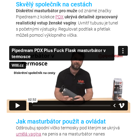
Skvělý společník na cestách
Diskrétní masturbátor pro muže
od známé značky
Pipedream z kolekce
PDX
ukrývá detailně zpracovaný
realistický vstup ženské vagíny
. Uvnitř tubusu je tunel
s početnými výstupky. Regulovat podtlak a přetlak
můžeš pomocí výklopného víčka.
Jak masturbátor použít a ovládat
Odšroubuj spodní víčko termosky pod kterým se ukrývá
umělá vagína
na penis a na masturbátor nanes