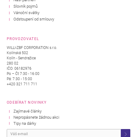
Slovník pojmů
Vánoční svátky
Odstoupení od smlouvy
PROVOZOVATEL
WILLI-ZBF CORPORATION s.r.o.
Kolínská 502
Kolín - Sendražice
280 02
IČO: 06182976
Po – Čt 7:30 - 16:00
Pá: 7:30 - 15:00
+420 321 711 711
ODEBÍRAT NOVINKY
Zajímavé články
Nepropásnete žádnou akci
Tipy na dárky