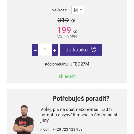
M
Velikost:
319
Kč
199
Kč
Včetně DPH
do košíku
JFBD27M
Kód produktu:
skladem
Potřebuješ poradit?
Volej,
piš
na
chat
nebo
e-mail
, rád ti
pomohu a vysvětlím vše, s čím si nejsi
jistý.
mobil:
+420 723 123 953