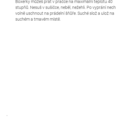
Boxerky můžeš prát v pračce na maximální teplotu 40
stupňů. Nesuš v sušičce, neběl, nežehli. Po vyprání nech
volně uschnout na prádelní šňůře. Suché slož a ulož na
suchém a tmavém místě.
.