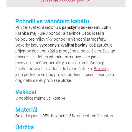
Zákaznické hodnocení produktu
Pohodlí ve vánočním kabátu
Přivítej sváteční sezónu s
pánskými boxerkami John
Frank
a měj kule v pohodlí a bavlnce. Jsou ideální
volbou pro milovníky pohodlí a vánoční atmosféry.
Boxerky jsou
vyrobeny z kvalitní bavlny
, což zaručuje
příjemný pocit na kůži a prodyšnost po celý den. Design
boxerek je zdoben vánočními motivy, jako jsou
medvídci, tučňáci, perníčky a další, které přinášejí
špetku hravosti a radosti do tvého šatníku.
Boxerky
jsou perfektní volbou pro každodenní nošení nebo jako
originální dárek pro vaše blízké.
Velikost
V nabídce máme velikost M
Materiál
Boxerky jsou z 95% bavlněné, 5% procent tvoří elastan.
Údržba