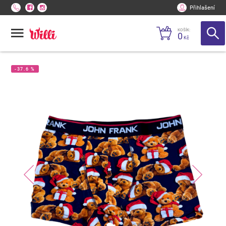
Přihlašení
KOŠÍK:
0
Kč
-37.6 %