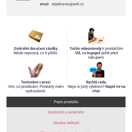
email:
objednavky@willi.cz
Diskrétní doručení zásilky
Točím videonávody
k produktům
Nikdo nepozná, co ti přišlo.
Víš, co kupuješ
ještě před
nákupem.
Testováno v praxi
Rychlá rada
,
Vím, co prodávám. Produkty mám
Nejsi si jistý výběrem?
Napiš mi na
vyzkoušené.
chat
.
Popis produktu
Vlastnosti a parametry
Tabulka velikostí