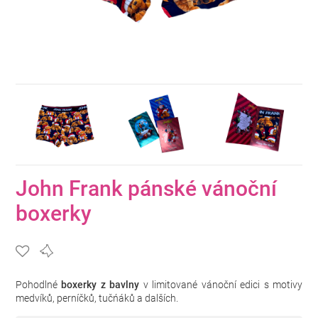
John Frank pánské vánoční
boxerky
Pohodlné
boxerky z bavlny
v limitované vánoční edici s motivy
medvíků, perníčků, tučńáků a dalších.