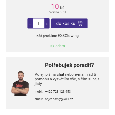
10
Kč
Včetně DPH
do košíku
EXSGlowing
Kód produktu:
skladem
Potřebuješ poradit?
Volej,
piš
na
chat
nebo
e-mail
, rád ti
pomohu a vysvětlím vše, s čím si nejsi
jistý.
mobil:
+420 723 123 953
email:
objednavky@willi.cz