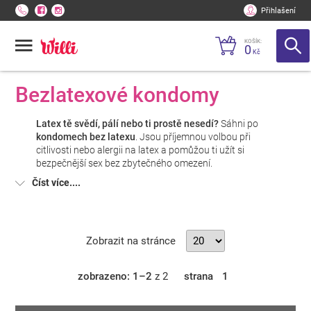
Přihlašení
KOŠÍK:
0
Kč
Bezlatexové kondomy
Latex tě svědí, pálí nebo ti prostě nesedí?
Sáhni po
kondomech bez latexu
. Jsou příjemnou volbou při
citlivosti nebo alergii na latex a pomůžou ti užít si
bezpečnější sex bez zbytečného omezení.
Číst více....
Najdeš tu lubrikované bezlatexové kondomy od
ověřených značek, které se hodí pro vaginální i orální
sex.
Zobrazit na stránce
Kondomy bez latexu pro citlivější
pokožku
zobrazeno: 1–2
z 2
strana
1
Kondomy bez latexu
jsou skvělá volba pro každého,
komu klasický latex nedělá dobře. Pokud tě po použití