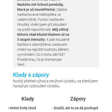
Nadchla mě tichost pomůcky,
která je až neuvěřitelná
( žádná
nastartovaná helikoptéra ve
vašem klíně). Funkci nastavení
hloubky vlnění jsem při zkoušení
na prstě nepociťovala.
Můj citlivý
klitoris však kňučel blahem už na
5 stupni intenzity
. A pak kouzelné
tlačítko k okamžitému nastavení
vlnění na nejnižší hodnotu během
vyvrcholení. Co k tomu dál říct?
Prostě Wau, to je Womanizer
Next
Klady a zápory
Rychlý přehled výhod a nevýhod výrobku, na které jsem
narazil po vyzkoušení výrobku.
Klady
Zápory
+
Velmi tichý chod
-
Dražší, ale to se dá pochopit