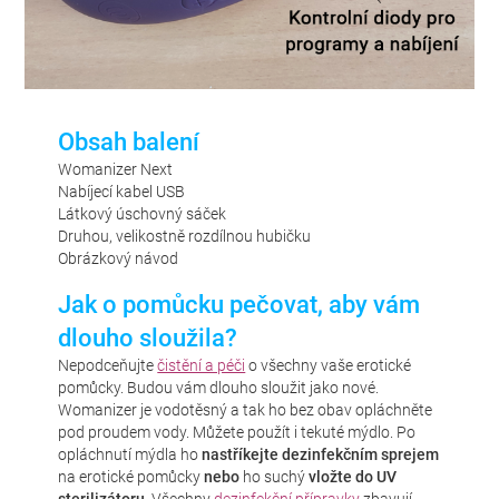
Obsah balení
Womanizer Next
Nabíjecí kabel USB
Látkový úschovný sáček
Druhou, velikostně rozdílnou hubičku
Obrázkový návod
Jak o pomůcku pečovat, aby vám
dlouho sloužila?
Nepodceňujte
čistění a péči
o všechny vaše erotické
pomůcky. Budou vám dlouho sloužit jako nové.
Womanizer je vodotěsný a tak ho bez obav opláchněte
pod proudem vody. Můžete použít i tekuté mýdlo. Po
opláchnutí mýdla ho
nastříkejte dezinfekčním sprejem
na erotické pomůcky
nebo
ho suchý
vložte do UV