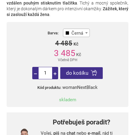
vzdálen pouhým stisknutím tlačítka
. Tichý a mocný společník,
který je dokonalým dárkem pro intenzivní okamžiky.
Zážitek, který
si zaslouží každá žena
.
Černá
Barva:
4 485
Kč
3 485
Kč
Včetně DPH
do košíku
womanNextBlack
Kód produktu:
skladem
Potřebuješ poradit?
Volej,
piš
na
chat
nebo
e-mail
, rád ti