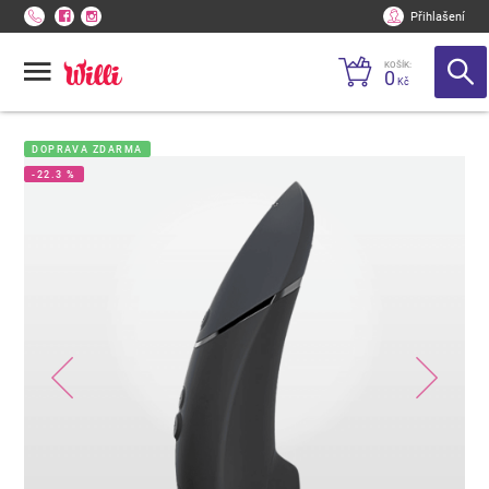
Přihlašení
KOŠÍK:
0
Kč
DOPRAVA ZDARMA
-22.3 %