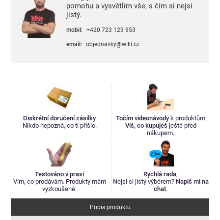
pomohu a vysvětlím vše, s čím si nejsi
jistý.
mobil:
+420 723 123 953
email:
objednavky@willi.cz
Diskrétní doručení zásilky
Točím videonávody
k produktům
Nikdo nepozná, co ti přišlo.
Víš, co kupuješ
ještě před
nákupem.
Testováno v praxi
Rychlá rada
,
Vím, co prodávám. Produkty mám
Nejsi si jistý výběrem?
Napiš mi na
vyzkoušené.
chat
.
Popis produktu