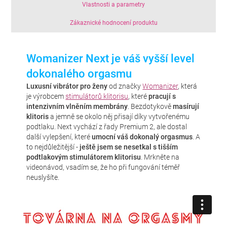
Vlastnosti a parametry
Zákaznické hodnocení produktu
Womanizer Next je váš vyšší level
dokonalého orgasmu
Luxusní vibrátor pro ženy
od značky
Womanizer
, která
je výrobcem
stimulátorů klitorisu
, které
pracují s
intenzivním vlněním membrány
. Bezdotykově
masírují
klitoris
a jemně se okolo něj přisají díky vytvořenému
podtlaku. Next vychází z řady Premium 2, ale dostal
další vylepšení, které
umocní váš dokonalý orgasmus
. A
to nejdůležitější -
ještě jsem se nesetkal s tišším
podtlakovým stimulátorem klitorisu
. Mrkněte na
videonávod, vsadím se, že ho při fungování téměř
neuslyšíte.