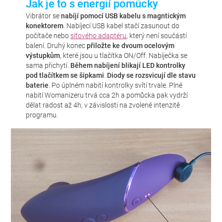
Jak je to s energií pomůcky
Vibrátor se
nabíjí pomocí USB kabelu s magntickým
konektorem
. Nabíjecí USB kabel stačí zasunout do
počítače nebo
síťového adaptéru
, který není součástí
balení. Druhý konec
přiložte ke dvoum ocelovým
výstupkům
, které jsou u tlačítka ON/Off. Nabíječka se
sama přichytí.
Během nabíjení blikají LED kontrolky
pod tlačítkem se šipkami
.
Diody se rozsvicují dle stavu
baterie
. Po úplném nabití kontrolky svítí trvale. Plné
nabití Womanizeru trvá cca 2h a pomůcka pak vydrží
dělat radost až 4h, v závislosti na zvolené intenzitě
programu.