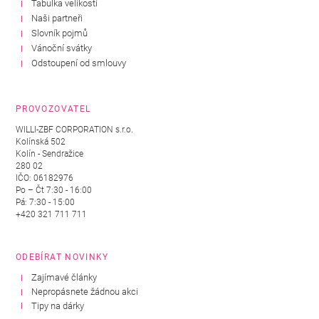
Tabulka velikostí
Naši partneři
Slovník pojmů
Vánoční svátky
Odstoupení od smlouvy
PROVOZOVATEL
WILLI-ZBF CORPORATION s.r.o.
Kolínská 502
Kolín - Sendražice
280 02
IČO: 06182976
Po – Čt 7:30 - 16:00
Pá: 7:30 - 15:00
+420 321 711 711
ODEBÍRAT NOVINKY
Zajímavé články
Nepropásnete žádnou akci
Tipy na dárky