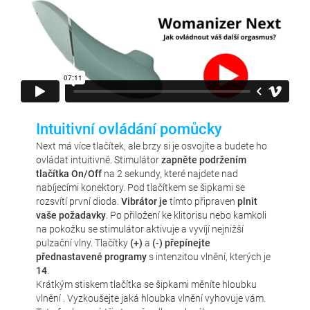
Intuitivní ovládání pomůcky
Next má více tlačítek, ale brzy si je osvojíte a budete ho
ovládat intuitivně. Stimulátor
zapněte podržením
tlačítka On/Off
na 2 sekundy, které najdete nad
nabíjecími konektory. Pod tlačítkem se šipkami se
rozsvítí první dioda.
Vibrátor je
tímto připraven
plnit
vaše požadavky
. Po přiložení ke klitorisu nebo kamkoli
na pokožku se stimulátor aktivuje a vyvíjí nejnižší
pulzační vlny. Tlačítky
(+)
a
(-) přepínejte
přednastavené programy
s intenzitou vlnění, kterých je
14
.
Krátkým stiskem tlačítka se šipkami měníte hloubku
vlnění . Vyzkoušejte jaká hloubka vlnění vyhovuje vám.