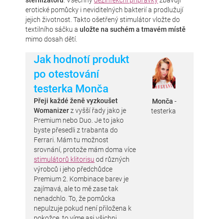
sterilizátoru
. Všechny
dezinfekční přípravky
zbavují
erotické pomůcky i neviditelných bakterií a prodlužují
jejich životnost. Takto ošetřený stimulátor vložte do
textilního sáčku a
uložte na suchém a tmavém místě
mimo dosah dětí.
Jak hodnotí produkt
po otestování
testerka Monča
Přeji každé ženě vyzkoušet
Monča
-
Womanizer
z vyšší řady jako je
testerka
Premium nebo Duo. Je to jako
byste přesedli z trabanta do
Ferrari. Mám tu možnost
srovnání, protože mám doma více
stimulátorů klitorisu
od různých
výrobců i jeho předchůdce
Premium 2. Kombinace barev je
zajímavá, ale to mě zase tak
nenadchlo. To, že pomůcka
nepulzuje pokud není přiložena k
pokožce, to víme asi všichni.