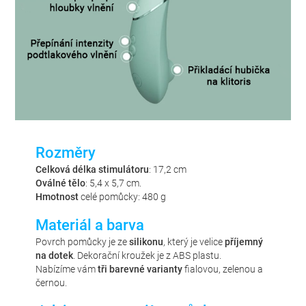
Rozměry
Celková délka stimulátoru
: 17,2 cm
Oválné tělo
: 5,4 x 5,7 cm.
Hmotnost
celé pomůcky: 480 g
Materiál a barva
Povrch pomůcky je ze
silikonu
, který je velice
příjemný
na dotek
. Dekorační kroužek je z ABS plastu.
Nabízíme vám
tři barevné varianty
fialovou, zelenou a
černou.