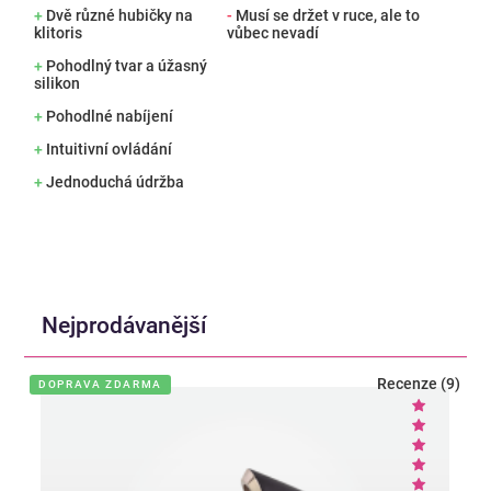
+
Dvě různé hubičky na
-
Musí se držet v ruce, ale to
klitoris
vůbec nevadí
+
Pohodlný tvar a úžasný
silikon
+
Pohodlné nabíjení
+
Intuitivní ovládání
+
Jednoduchá údržba
Nejprodávanější
Recenze (9)
DOPRAVA ZDARMA