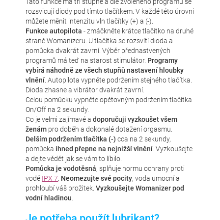
Tato funkce má tři stupně a dle zvoleného programu se
rozsvicují diody pod tímto tlačítkem. V každé této úrovni
můžete měnit intenzitu vln tlačítky (+) a (-).
Funkce autopilota
- zmáčkněte krátce tlačítko na druhé
straně Womanizeru. U tlačítka se rozsvítí dioda a
pomůcka dvakrát zavrní. Výběr přednastvených
programů má teď na starost stimulátor.
Programy
vybírá náhodně ze všech stupňů nastavení hloubky
vlnění
. Autopilota vypněte podržením stejného tlačítka.
Dioda zhasne a vibrátor dvakrát zavrní.
Celou pomůcku vypněte opětovným podržením tlačítka
On/Off na 2 sekundy.
Co je velmi zajímavé a
doporučuji vyzkoušet všem
ženám
pro doběh a dokonalé dotažení orgasmu.
Delším podržením tlačítka (-)
cca na 2 sekundy,
pomůcka
ihned přepne na nejnižší vlnění
. Vyzkoušejte
a dejte vědět jak se vám to líbilo.
Pomůcka je vodotěsná
, splňuje normu ochrany proti
vodě
IPX 7
.
Neomezujte své pocity
, voda umocní a
prohloubí váš prožitek.
Vyzkoušejte Womanizer pod
vodní hladinou
.
Je potřeba použít lubrikant?