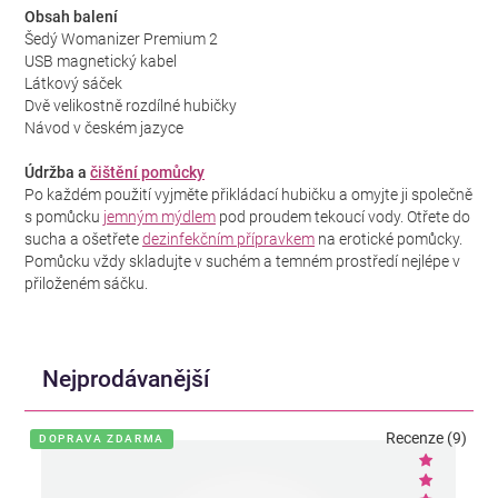
Obsah balení
Šedý Womanizer Premium 2
USB magnetický kabel
Látkový sáček
Dvě velikostně rozdílné hubičky
Návod v českém jazyce
Údržba a
čištění pomůcky
Po každém použití vyjměte přikládací hubičku a omyjte ji společně
s pomůcku
jemným mýdlem
pod proudem tekoucí vody. Otřete do
sucha a ošetřete
dezinfekčním přípravkem
na erotické pomůcky.
Pomůcku vždy skladujte v suchém a temném prostředí nejlépe v
přiloženém sáčku.
Nejprodávanější
Recenze (9)
DOPRAVA ZDARMA