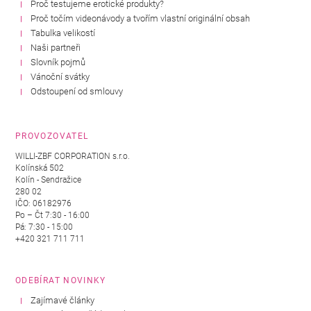
Proč testujeme erotické produkty?
Proč točím videonávody a tvořím vlastní originální obsah
Tabulka velikostí
Naši partneři
Slovník pojmů
Vánoční svátky
Odstoupení od smlouvy
PROVOZOVATEL
WILLI-ZBF CORPORATION s.r.o.
Kolínská 502
Kolín - Sendražice
280 02
IČO: 06182976
Po – Čt 7:30 - 16:00
Pá: 7:30 - 15:00
+420 321 711 711
ODEBÍRAT NOVINKY
Zajímavé články