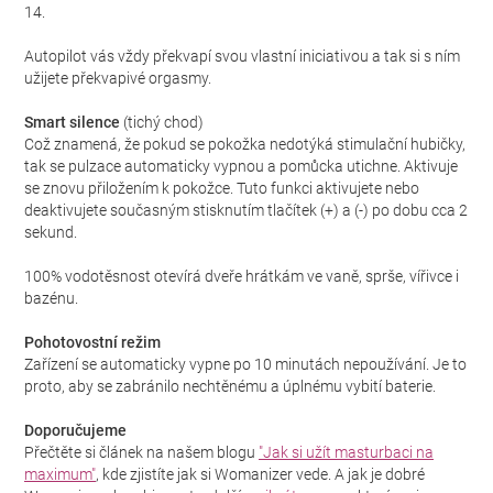
14.
Autopilot vás vždy překvapí svou vlastní iniciativou a tak si s ním
užijete překvapivé orgasmy.
Smart silence
(tichý chod)
Což znamená, že pokud se pokožka nedotýká stimulační hubičky,
tak se pulzace automaticky vypnou a pomůcka utichne. Aktivuje
se znovu přiložením k pokožce. Tuto funkci aktivujete nebo
deaktivujete současným stisknutím tlačítek (+) a (-) po dobu cca 2
sekund.
100% vodotěsnost otevírá dveře hrátkám ve vaně, sprše, vířivce i
bazénu.
Pohotovostní režim
Zařízení se automaticky vypne po 10 minutách nepoužívání. Je to
proto, aby se zabránilo nechtěnému a úplnému vybití baterie.
Doporučujeme
Přečtěte si článek na našem blogu
"Jak si užít masturbaci na
maximum"
, kde zjistíte jak si Womanizer vede. A jak je dobré