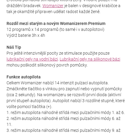
dráždění bradavek.
Womanizer
je balen v designové krabičce a
tak je okamžitě připraven udělat radost každé ženě.
Rozdíl mezi starým a novým Womanizerem Premium
12 programů x 14 programů (to samé i v autopilotovi)
Výdrž baterie 3h x 4h
Náš Tip
Pro ještě intenzivnější pocity ze stimulace použijte pouze
lubrikační gely na vodní bázi
.
Lubrikační gely na silikonové bázi
mohou poškodit silikonový povrch pomůcky.
Funkce autopilota
Celkem Womanizer nabízí 14 intenzit pulzací autopilota.
Zmáčkněte tlačítko s vlnkou pro zapnutí nebo vypnutí pomůcky
(cca 2 sekundy). Na womanizeru se rozsvítí první dioda (aktivní
první stupeň autopilota). Autopilot nabízí 3 rozdílné stupně, které
volíte pomocí tlačítka (+).
1. režim autopilota náhodně střídá mezi pulzačními módy 1. až 6.
2. režim autopilota náhodně střídá mezi pulzačními módy 6. až
11.
3. režim autopilota náhodně střídá mezi pulzačními módy 9. až