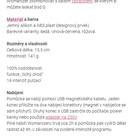
Womanizer zkombinovat s dalším
vibrátorem
, se kterým si
můžete laskat bod G.
Materiál
a barva
Jemný silikon a ABS plast (designový prvek)
Barevné varianty, šedá, vínová-červená, růžová.
Rozměry a vlastnosti
Celková délka: 15,5 cm
Hmotnost: 141 g
100% vodotěsnost
funkce ,,tichý chod"
14 intenzit pulzací
Nabíjení
Pomůcka se nabíjí pomocí USB magnetického kabelu. Jeden
konec přiložte na dva nabíjecí konektory (magnet v nabíječce se
sám přichytí). Druhý konec s USB zastrčte do počítače, power
banky nebo použijte
adaptér na 230V
.
Plné nabití Womanizeru trvá cca 2h a pomůcka pak vydrží dělat
radost až 4h, v závislosti na zvolené intenzitě programu.