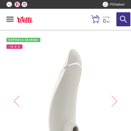
Přihlašení
KOŠÍK:
0
Kč
DOPRAVA ZDARMA
-10.6 %