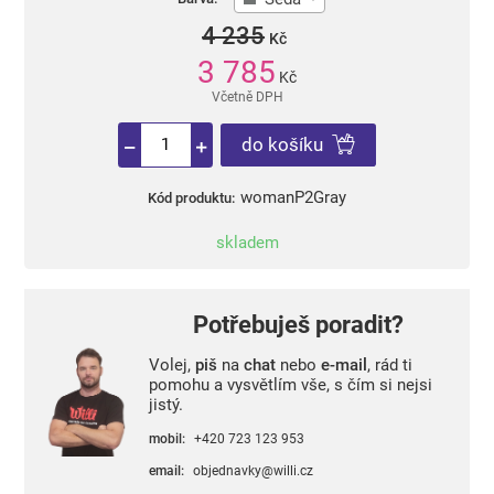
4 235
Kč
3 785
Kč
Včetně DPH
do košíku
womanP2Gray
Kód produktu:
skladem
Potřebuješ poradit?
Volej,
piš
na
chat
nebo
e-mail
, rád ti
pomohu a vysvětlím vše, s čím si nejsi
jistý.
mobil:
+420 723 123 953
email:
objednavky@willi.cz