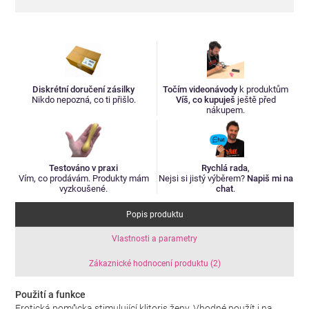
Diskrétní doručení zásilky
Točím videonávody
k produktům
Nikdo nepozná, co ti přišlo.
Víš, co kupuješ
ještě před
nákupem.
Testováno v praxi
Rychlá rada
,
Vím, co prodávám. Produkty mám
Nejsi si jistý výběrem?
Napiš mi na
vyzkoušené.
chat
.
Popis produktu
Vlastnosti a parametry
Zákaznické hodnocení produktu (2)
Použití a funkce
Erotická pomůcka stimulující klitoris ženy. Vhodné použít i na