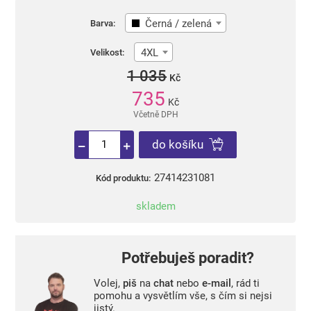
Černá / zelená
Barva:
4XL
Velikost:
1 035
Kč
735
Kč
Včetně DPH
do košíku
27414231081
Kód produktu:
skladem
Potřebuješ poradit?
Volej,
piš
na
chat
nebo
e-mail
, rád ti
pomohu a vysvětlím vše, s čím si nejsi
jistý.