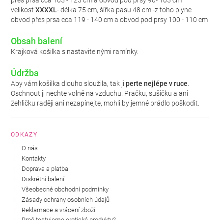
přes prsa cca 105 - 125 cm a obvod pod prsy 90- 105 cm
velikost
XXXXL
- délka 75 cm, šířka pasu 48 cm -z toho plyne
obvod přes prsa cca 119 - 140 cm a obvod pod prsy 100 - 110 cm
Obsah balení
Krajková košilka s nastavitelnými ramínky.
Údržba
Aby vám košilka dlouho sloužila, tak ji
perte nejlépe v ruce
.
Oschnout ji nechte volně na vzduchu. Pračku, sušičku a ani
žehličku raději ani nezapínejte, mohli by jemné prádlo poškodit.
ODKAZY
O nás
Kontakty
Doprava a platba
Diskrétní balení
Všeobecné obchodní podmínky
Zásady ochrany osobních údajů
Reklamace a vrácení zboží
Proč testujeme erotické produkty?