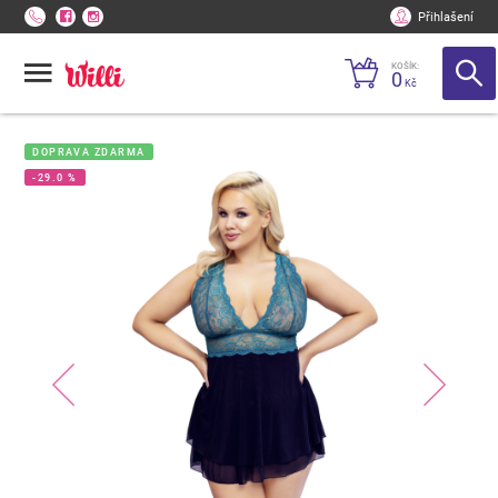
Přihlašení
KOŠÍK:
0
Kč
DOPRAVA ZDARMA
-29.0 %