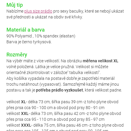
Můj tip
Nabízíme
plus size prádlo
pro sexy baculky, které se nebojí ukázat
své přednosti a ukázat na obdiv své křivky.
Materiál a barva
90% Polyamid , 10% spandex (elastan)
Barva je černo tyrkysová.
Rozměry
Na výběr máte z více velikostí. Na obrázku
měřena velikost XL
volně položená. Látka je velice pružná. Velikost si můžete
orientačně zkontrolovat v záložce" tabulka velikostí".
Aby košilka vypadala na postavě dobře je zapotřebí materiál
trochu natáhnout (vypasovat). Samozřejmě každý máme jinou
postavu a tak je
potřeba prádlo vyzkoušet
, která velikost padne.
velikost
XL
- délka 73 cm, šířka pasu 39 cm -z toho plyne obvod
přes prsa cca 90 - 100 cm a obvod pod prsy 80 - 91 cm
velikost
XXL
- délka 73 cm, šířka pasu 42 cm -z toho plyne obvod
přes prsa cca 95 - 110 cm a obvod pod prsy 85 - 97 cm
velikost
XXXL
- délka 75 cm, šířka pasu 46 cm -z toho plyne obvod