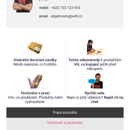
mobil:
+420 723 123 953
email:
objednavky@willi.cz
Diskrétní doručení zásilky
Točím videonávody
k produktům
Nikdo nepozná, co ti přišlo.
Víš, co kupuješ
ještě před
nákupem.
Testováno v praxi
Rychlá rada
,
Vím, co prodávám. Produkty mám
Nejsi si jistý výběrem?
Napiš mi na
vyzkoušené.
chat
.
Popis produktu
Vlastnosti a parametry