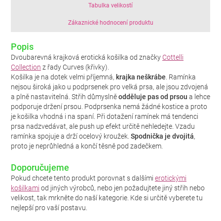
Tabulka velikostí
Zákaznické hodnocení produktu
Popis
Dvoubarevná krajková erotická košilka od značky
Cottelli
Collection
z řady Curves (křivky).
Košilka je na dotek velmi příjemná,
krajka neškrábe
. Ramínka
nejsou široká jako u podprsenek pro velká prsa, ale jsou zdvojená
a plně nastavitelná. Střih důmyslně
odděluje pas od prsou
a lehce
podporuje držení prsou. Podprsenka nemá žádné kostice a proto
je košilka vhodná i na spaní. Při dotažení ramínek má tendenci
prsa nadzvedávat, ale push up efekt určitě nehledejte. Vzadu
ramínka spojuje a drží ocelový kroužek.
Spodnička je dvojitá
,
proto je neprůhledná a končí těsně pod zadečkem.
Doporučujeme
Pokud chcete tento produkt porovnat s dalšími
erotickými
košilkami
od jiných výrobců, nebo jen požadujtete jiný střih nebo
velikost, tak mrkněte do naší kategorie. Kde si určitě vyberete tu
nejlepší pro vaší postavu.