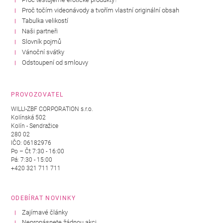
Proč točím videonávody a tvořím vlastní originální obsah
Tabulka velikostí
Naši partneři
Slovník pojmů
Vánoční svátky
Odstoupení od smlouvy
PROVOZOVATEL
WILLI-ZBF CORPORATION s.r.o.
Kolínská 502
Kolín - Sendražice
280 02
IČO: 06182976
Po – Čt 7:30 - 16:00
Pá: 7:30 - 15:00
+420 321 711 711
ODEBÍRAT NOVINKY
Zajímavé články
Nepropásnete žádnou akci