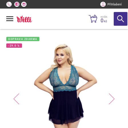
Přihlašení
KOŠÍK:
0
Kč
DOPRAVA ZDARMA
-29.0 %