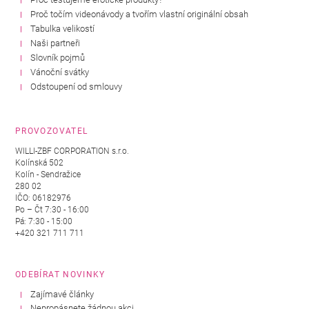
Proč točím videonávody a tvořím vlastní originální obsah
Tabulka velikostí
Naši partneři
Slovník pojmů
Vánoční svátky
Odstoupení od smlouvy
PROVOZOVATEL
WILLI-ZBF CORPORATION s.r.o.
Kolínská 502
Kolín - Sendražice
280 02
IČO: 06182976
Po – Čt 7:30 - 16:00
Pá: 7:30 - 15:00
+420 321 711 711
ODEBÍRAT NOVINKY
Zajímavé články
Nepropásnete žádnou akci