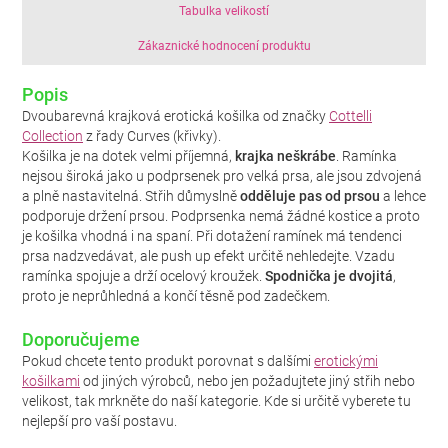
Tabulka velikostí
Zákaznické hodnocení produktu
Popis
Dvoubarevná krajková erotická košilka od značky
Cottelli
Collection
z řady Curves (křivky).
Košilka je na dotek velmi příjemná,
krajka neškrábe
. Ramínka
nejsou široká jako u podprsenek pro velká prsa, ale jsou zdvojená
a plně nastavitelná. Střih důmyslně
odděluje pas od prsou
a lehce
podporuje držení prsou. Podprsenka nemá žádné kostice a proto
je košilka vhodná i na spaní. Při dotažení ramínek má tendenci
prsa nadzvedávat, ale push up efekt určitě nehledejte. Vzadu
ramínka spojuje a drží ocelový kroužek.
Spodnička je dvojitá
,
proto je neprůhledná a končí těsně pod zadečkem.
Doporučujeme
Pokud chcete tento produkt porovnat s dalšími
erotickými
košilkami
od jiných výrobců, nebo jen požadujtete jiný střih nebo
velikost, tak mrkněte do naší kategorie. Kde si určitě vyberete tu
nejlepší pro vaší postavu.