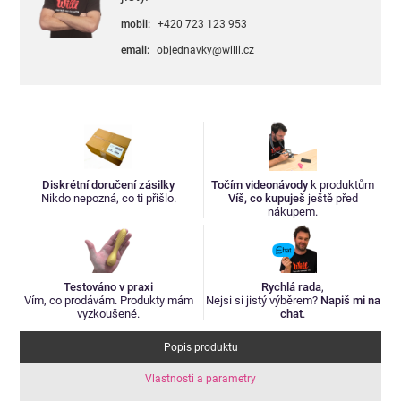
mobil:
+420 723 123 953
email:
objednavky@willi.cz
Diskrétní doručení zásilky
Točím videonávody
k produktům
Nikdo nepozná, co ti přišlo.
Víš, co kupuješ
ještě před
nákupem.
Testováno v praxi
Rychlá rada
,
Vím, co prodávám. Produkty mám
Nejsi si jistý výběrem?
Napiš mi na
vyzkoušené.
chat
.
Popis produktu
Vlastnosti a parametry