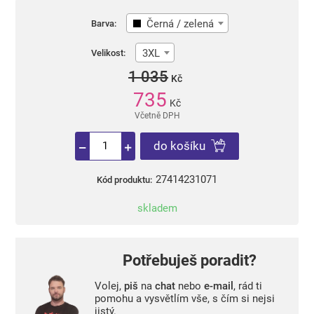
Černá / zelená
Barva:
3XL
Velikost:
1 035
Kč
735
Kč
Včetně DPH
do košíku
27414231071
Kód produktu:
skladem
Potřebuješ poradit?
Volej,
piš
na
chat
nebo
e-mail
, rád ti
pomohu a vysvětlím vše, s čím si nejsi
jistý.