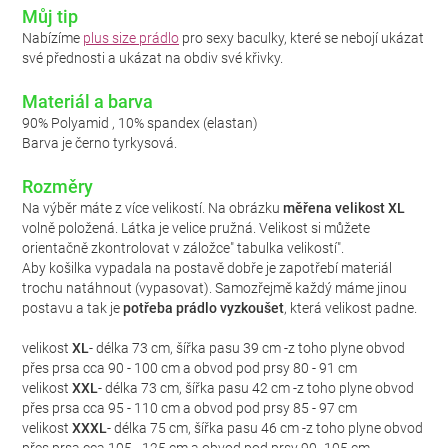
Můj tip
Nabízíme
plus size prádlo
pro sexy baculky, které se nebojí ukázat
své přednosti a ukázat na obdiv své křivky.
Materiál a barva
90% Polyamid , 10% spandex (elastan)
Barva je černo tyrkysová.
Rozměry
Na výběr máte z více velikostí. Na obrázku
měřena velikost XL
volně položená. Látka je velice pružná. Velikost si můžete
orientačně zkontrolovat v záložce" tabulka velikostí".
Aby košilka vypadala na postavě dobře je zapotřebí materiál
trochu natáhnout (vypasovat). Samozřejmě každý máme jinou
postavu a tak je
potřeba prádlo vyzkoušet
, která velikost padne.
velikost
XL
- délka 73 cm, šířka pasu 39 cm -z toho plyne obvod
přes prsa cca 90 - 100 cm a obvod pod prsy 80 - 91 cm
velikost
XXL
- délka 73 cm, šířka pasu 42 cm -z toho plyne obvod
přes prsa cca 95 - 110 cm a obvod pod prsy 85 - 97 cm
velikost
XXXL
- délka 75 cm, šířka pasu 46 cm -z toho plyne obvod