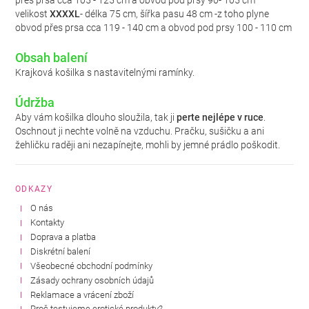
přes prsa cca 105 - 125 cm a obvod pod prsy 90- 105 cm
velikost
XXXXL
- délka 75 cm, šířka pasu 48 cm -z toho plyne
obvod přes prsa cca 119 - 140 cm a obvod pod prsy 100 - 110 cm
Obsah balení
Krajková košilka s nastavitelnými ramínky.
Údržba
Aby vám košilka dlouho sloužila, tak ji
perte nejlépe v ruce
.
Oschnout ji nechte volně na vzduchu. Pračku, sušičku a ani
žehličku raději ani nezapínejte, mohli by jemné prádlo poškodit.
ODKAZY
O nás
Kontakty
Doprava a platba
Diskrétní balení
Všeobecné obchodní podmínky
Zásady ochrany osobních údajů
Reklamace a vrácení zboží
Proč testujeme erotické produkty?