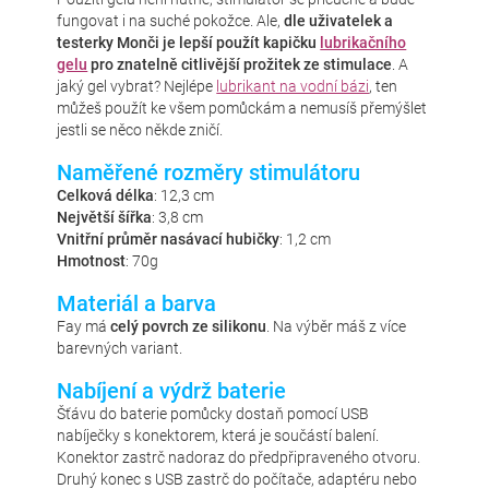
fungovat i na suché pokožce. Ale,
dle uživatelek a
testerky Monči je lepší použít kapičku
lubrikačního
gelu
pro znatelně citlivější prožitek ze stimulace
. A
jaký gel vybrat? Nejlépe
lubrikant na vodní bázi
, ten
můžeš použít ke všem pomůckám a nemusíš přemýšlet
jestli se něco někde zničí.
Naměřené rozměry stimulátoru
Celková délka
: 12,3 cm
Největší šířka
: 3,8 cm
Vnitřní průměr nasávací hubičky
: 1,2 cm
Hmotnost
: 70g
Materiál a barva
Fay má
celý povrch ze silikonu
. Na výběr máš z více
barevných variant.
Nabíjení a výdrž baterie
Šťávu do baterie pomůcky dostaň pomocí USB
nabíječky s konektorem, která je součástí balení.
Konektor zastrč nadoraz do předpřipraveného otvoru.
Druhý konec s USB zastrč do počítače, adaptéru nebo