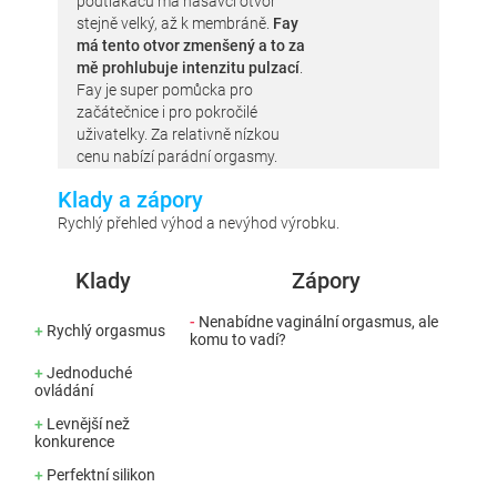
podtlakáčů má nasávcí otvor
stejně velký, až k membráně.
Fay
má tento otvor zmenšený a to za
mě prohlubuje intenzitu pulzací
.
Fay je super pomůcka pro
začátečnice i pro pokročilé
uživatelky. Za relativně nízkou
cenu nabízí parádní orgasmy.
Klady a zápory
Rychlý přehled výhod a nevýhod výrobku.
Klady
Zápory
-
Nenabídne vaginální orgasmus, ale
+
Rychlý orgasmus
komu to vadí?
+
Jednoduché
ovládání
+
Levnější než
konkurence
+
Perfektní silikon