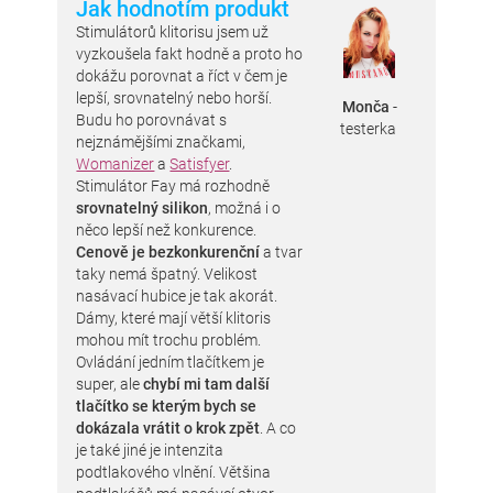
Jak hodnotím produkt
Stimulátorů klitorisu jsem už
vyzkoušela fakt hodně a proto ho
dokážu porovnat a říct v čem je
lepší, srovnatelný nebo horší.
Monča
-
Budu ho porovnávat s
testerka
nejznámějšími značkami,
Womanizer
a
Satisfyer
.
Stimulátor Fay má rozhodně
srovnatelný silikon
, možná i o
něco lepší než konkurence.
Cenově je bezkonkurenční
a tvar
taky nemá špatný. Velikost
nasávací hubice je tak akorát.
Dámy, které mají větší klitoris
mohou mít trochu problém.
Ovládání jedním tlačítkem je
super, ale
chybí mi tam další
tlačítko se kterým bych se
dokázala vrátit o krok zpět
. A co
je také jiné je intenzita
podtlakového vlnění. Většina