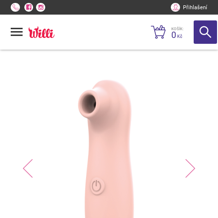
Přihlašení
KOŠÍK:
0
Kč