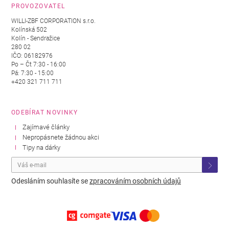
PROVOZOVATEL
WILLI-ZBF CORPORATION s.r.o.
Kolínská 502
Kolín - Sendražice
280 02
IČO: 06182976
Po – Čt 7:30 - 16:00
Pá: 7:30 - 15:00
+420 321 711 711
ODEBÍRAT NOVINKY
Zajímavé články
Nepropásnete žádnou akci
Tipy na dárky
Odesláním souhlasíte se
zpracováním osobních údajů