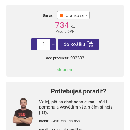
Oranžová
Barva:
734
Kč
Včetně DPH
do košíku
902303
Kód produktu:
skladem
Potřebuješ poradit?
Volej,
piš
na
chat
nebo
e-mail
, rád ti
pomohu a vysvětlím vše, s čím si nejsi
jistý.
mobil:
+420 723 123 953
email:
objednavky@willi.cz