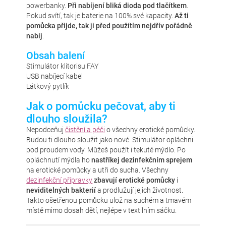
powerbanky.
Při nabíjení bliká dioda pod tlačítkem
.
Pokud svítí, tak je baterie na 100% své kapacity.
Až ti
pomůcka přijde, tak ji před použítím nejdřív pořádně
nabij
.
Obsah balení
Stimulátor klitorisu FAY
USB nabíjecí kabel
Látkový pytlík
Jak o pomůcku pečovat, aby ti
dlouho sloužila?
Nepodceňuj
čistění a péči
o všechny erotické pomůcky.
Budou ti dlouho sloužit jako nové. Stimulátor opláchni
pod proudem vody. Můžeš použít i tekuté mýdlo. Po
opláchnutí mýdla ho
nastříkej dezinfekčním sprejem
na erotické pomůcky a utři do sucha. Všechny
dezinfekční přípravky
zbavují erotické pomůcky
i
neviditelných bakterií
a prodlužují jejich životnost.
Takto ošetřenou pomůcku ulož na suchém a tmavém
místě mimo dosah dětí, nejlépe v textilním sáčku.