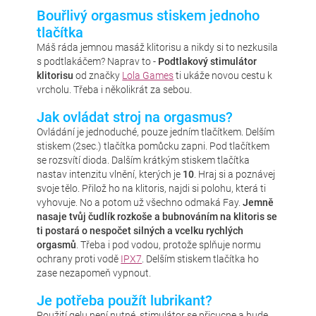
Bouřlivý orgasmus stiskem jednoho
tlačítka
Máš ráda jemnou masáž klitorisu a nikdy si to nezkusila
s podtlakáčem? Naprav to -
Podtlakový stimulátor
klitorisu
od značky
Lola Games
ti ukáže novou cestu k
vrcholu. Třeba i několikrát za sebou.
Jak ovládat stroj na orgasmus?
Ovládání je jednoduché, pouze jedním tlačítkem. Delším
stiskem (2sec.) tlačítka pomůcku zapni. Pod tlačítkem
se rozsvítí dioda. Dalším krátkým stiskem tlačítka
nastav intenzitu vlnění, kterých je
10
. Hraj si a poznávej
svoje tělo. Přilož ho na klitoris, najdi si polohu, která ti
vyhovuje. No a potom už všechno odmaká Fay.
Jemně
nasaje tvůj čudlík rozkoše a bubnováním na klitoris se
ti postará o nespočet silných a vcelku rychlých
orgasmů
. Třeba i pod vodou, protože splňuje normu
ochrany proti vodě
IPX7
. Delším stiskem tlačítka ho
zase nezapomeň vypnout.
Je potřeba použít lubrikant?
Použití gelu není nutné, stimulátor se přicucne a bude