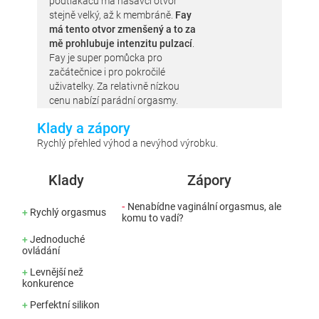
podtlakáčů má nasávcí otvor
stejně velký, až k membráně.
Fay
má tento otvor zmenšený a to za
mě prohlubuje intenzitu pulzací
.
Fay je super pomůcka pro
začátečnice i pro pokročilé
uživatelky. Za relativně nízkou
cenu nabízí parádní orgasmy.
Klady a zápory
Rychlý přehled výhod a nevýhod výrobku.
Klady
Zápory
-
Nenabídne vaginální orgasmus, ale
+
Rychlý orgasmus
komu to vadí?
+
Jednoduché
ovládání
+
Levnější než
konkurence
+
Perfektní silikon