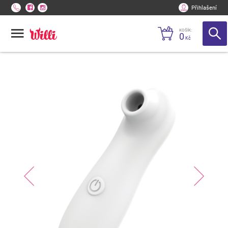
Přihlašení
KOŠÍK:
0
Kč