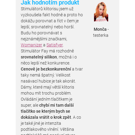
Jak hodnotím produkt
Stimulátorů klitorisu jsem už
vyzkoušela fakt hodně a proto ho
dokážu porovnat a říct v čem je
lepší, srovnatelný nebo horší.
Monča
-
Budu ho porovnávat s
testerka
nejznámějšími značkami,
Womanizer
a
Satisfyer
.
Stimulátor Fay má rozhodně
srovnatelný silikon
, možná i o
něco lepší než konkurence.
Cenově je bezkonkurenční
a tvar
taky nemá špatný. Velikost
nasávací hubice je tak akorát.
Dámy, které mají větší klitoris
mohou mít trochu problém.
Ovládání jedním tlačítkem je
super, ale
chybí mi tam další
tlačítko se kterým bych se
dokázala vrátit o krok zpět
. A co
je také jiné je intenzita
podtlakového vlnění. Většina