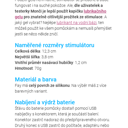
fungovat i na suché pokožce. Ale,
dle uživatelek a
testerky Monči je lepší použít kapičku
lubrikačního
gelu
pro znatelně citlivější prožitek ze stimulace
. A
jaký gel vybrat? Nejlépe
lubrikant na vodní bázi
, ten
můžeš použít ke všem pomůckám a nemusíš přemýšlet
jestli se něco někde zničí.
Naměřené rozměry stimulátoru
Celková délka
: 12,3 cm
Největší šířka
: 3,8 cm
Vnitřní průměr nasávací hubičky
: 1,2 cm
Hmotnost
: 70g
Materiál a barva
Fay má
celý povrch ze silikonu
. Na výběr máš z více
barevných variant.
Nabíjení a výdrž baterie
Šťávu do baterie pomůcky dostaň pomocí USB
nabíječky s konektorem, která je součástí balení.
Konektor zastrč nadoraz do předpřipraveného otvoru.
Druhý konec s USB zastrč do počítače, adaptéru nebo