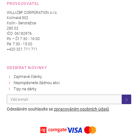
PROVOZOVATEL
WILLI-ZBF CORPORATION s.r.o.
Kolínská 502
Kolín - Sendražice
280 02
IČO: 06182976
Po – Čt 7:30 - 16:00
Pá: 7:30 - 15:00
+420 321 711 711
ODEBÍRAT NOVINKY
Zajímavé články
Nepropásnete žádnou akci
Tipy na dárky
Odesláním souhlasíte se
zpracováním osobních údajů