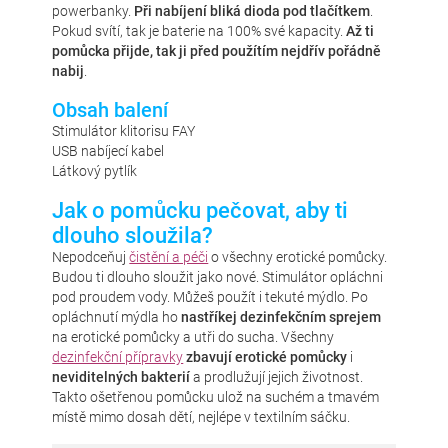
powerbanky.
Při nabíjení bliká dioda pod tlačítkem
.
Pokud svítí, tak je baterie na 100% své kapacity.
Až ti
pomůcka přijde, tak ji před použítím nejdřív pořádně
nabij
.
Obsah balení
Stimulátor klitorisu FAY
USB nabíjecí kabel
Látkový pytlík
Jak o pomůcku pečovat, aby ti
dlouho sloužila?
Nepodceňuj
čistění a péči
o všechny erotické pomůcky.
Budou ti dlouho sloužit jako nové. Stimulátor opláchni
pod proudem vody. Můžeš použít i tekuté mýdlo. Po
opláchnutí mýdla ho
nastříkej dezinfekčním sprejem
na erotické pomůcky a utři do sucha. Všechny
dezinfekční přípravky
zbavují erotické pomůcky
i
neviditelných bakterií
a prodlužují jejich životnost.
Takto ošetřenou pomůcku ulož na suchém a tmavém
místě mimo dosah dětí, nejlépe v textilním sáčku.