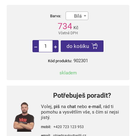
Bílá
Barva:
734
Kč
Včetně DPH
do košíku
902301
Kód produktu:
skladem
Potřebuješ poradit?
Volej,
piš
na
chat
nebo
e-mail
, rád ti
pomohu a vysvětlím vše, s čím si nejsi
jistý.
mobil:
+420 723 123 953
email:
objednavky@willi.cz