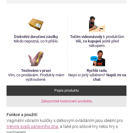
Diskrétní doručení zásilky
Točím videonávody
k produktům
Nikdo nepozná, co ti přišlo.
Víš, co kupuješ
ještě před
nákupem.
Testováno v praxi
Rychlá rada
,
Vím, co prodávám. Produkty mám
Nejsi si jistý výběrem?
Napiš mi na
vyzkoušené.
chat
.
Popis produktu
Zákaznické hodnocení produktu
Funkce a použití
Vaginální vibrační kuličky s dálkovým ovládáním jsou ideální pro
trénink svalů pánevního dna
, a také pro sólové hry nebo hry s
partnerem.