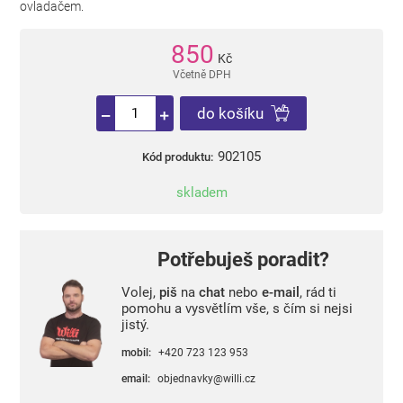
ovladačem.
850
Kč
Včetně DPH
do košíku
902105
Kód produktu:
skladem
Potřebuješ poradit?
Volej,
piš
na
chat
nebo
e-mail
, rád ti
pomohu a vysvětlím vše, s čím si nejsi
jistý.
mobil:
+420 723 123 953
email:
objednavky@willi.cz