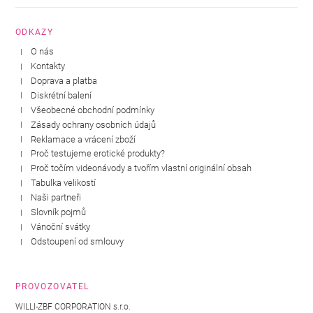
ODKAZY
O nás
Kontakty
Doprava a platba
Diskrétní balení
Všeobecné obchodní podmínky
Zásady ochrany osobních údajů
Reklamace a vrácení zboží
Proč testujeme erotické produkty?
Proč točím videonávody a tvořím vlastní originální obsah
Tabulka velikostí
Naši partneři
Slovník pojmů
Vánoční svátky
Odstoupení od smlouvy
PROVOZOVATEL
WILLI-ZBF CORPORATION s.r.o.