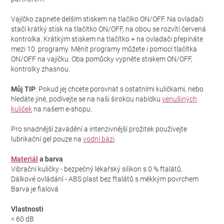
Vajíčko zapnete delším stiskem na tlačíko ON/OFF. Na ovladači
stačí krátký stisk na tlačítko ON/OFF, na obou se rozvítí červená
kontrolka. Krátkým stiskem na tlačítko + na ovladači přepínáte
mezi 10. programy. Měnit programy můžete i pomocí tlačítka
ON/OFF na vajíčku. Oba pomůcky vypněte stiskem ON/OFF,
kontrolky zhasnou.
Můj TIP
: Pokud jej chcete porovnat s ostatními kuličkami, nebo
hledáte jiné, podívejte se na naši širokou nabídku
venušiných
kuliček
na našem e-shopu.
Pro snadnější zavádění a intenzivnější prožitek používejte
lubrikační gel pouze na
vodní bázi
.
Materiál
a barva
Vibrační kuličky - bezpečný lékařský silikon s 0 % ftalátů.
Dálkové ovládání - ABS plast bez ftalátů s měkkým povrchem
Barva je fialová
Vlastnosti
< 60 dB