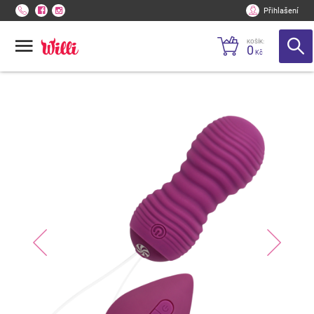
Přihlašení
KOŠÍK:
0
Kč