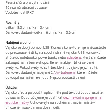
Pevná šňůra pro vytahování
10 režimů vibrační pulzace
Vodotěsnost IPX7
Rozměry
délka = 8,3 cm, šířka = 3,4 cm
Dálkové ovládání - délka = 6 cm, šířka = 3,6 cm
Nabíjení a pohon
Vajíčko se dobíjí pomocí USB. Konec s konektorem jemně zastrčte
do předznačené dírky na spodní straně vajíčka. USB koncovku
strčte do notebooku, powerbanky nebo
adaptéru
, který si můžete
zakoupit na našem e-shopu. Během nabíjení bliká červené
světýlko. Pokud světýlko svítí bez blikání, vajíčko je již nabité.
Dálkové ovládání je napájené 2
AAA bateriemi
, které můžete
dokoupit na našem e-shopu. Nejsou součástí balení.
Údržba
Vajíčko před a po použití opláchněte pod tekoucí vodou, usušte
do sucha. Doporučujeme jej postříkat
dezinfekčním sprejem na
erotické hračky
. Uchovávejte na suchém a tmavém místě v
přiloženém sáčku mimo dosah dětí.