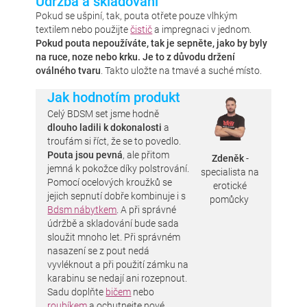
Údržba a skladování
Pokud se ušpiní, tak, pouta otřete pouze vlhkým
textilem nebo použijte
čistič
a impregnaci v jednom.
Pokud pouta nepoužíváte, tak je sepněte, jako by byly
na ruce, noze nebo krku. Je to z důvodu držení
oválného tvaru
. Takto uložte na tmavé a suché místo.
Jak hodnotím produkt
Celý BDSM set jsme hodně
dlouho ladili k dokonalosti
a
troufám si říct, že se to povedlo.
Pouta jsou pevná
, ale přitom
Zdeněk
-
jemná k pokožce díky polstrování.
specialista na
Pomocí ocelových kroužků se
erotické
jejich sepnutí dobře kombinuje i s
pomůcky
Bdsm nábytkem
. A při správné
údržbě a skladování bude sada
sloužit mnoho let. Při správném
nasazení se z pout nedá
vyvléknout a při použití zámku na
karabinu se nedají ani rozepnout.
Sadu doplňte
bičem
nebo
roubíkem
a ochutnejte nové