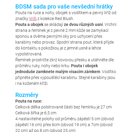
BDSM sada pro vaše nevšední hrátky
Pouta na ruce a nohy, obojek s vodítkem a pevný kříž od
značky
Willi
z kolekce Red Blush.
Pouta a obojek
se skládají
ze dvou různých usní
. Vrchní
strana a řemínek je z pevné 2 mm kůže se zamykací
sponou a dvěma pevnými oky pro uchycení přes
karabiny nebo provaz. Spodní strana pout, která přijde
do kontaktu s pokožkou je z jemné usně a lehce
vypolstrovaná.
Řemínek prostrčte zkrz kovovou přesku a utáhněte dle
průměru ruky, nohy nebo krku.
Pouta i obojek
jednoduše zamknete malým visacím zámkem
. Vodítko
připněte přes vypouštěcí karabinu. Stejné karabiny jsou
i na koženém kříži.
Rozměry
Pouta na ruce:
Celková délka polstrované části bez řemínku je 27 cm
Celková šířka je 6,5 cm
4 nastavitelné polohy od průměru zápěstí 5 cm (obvod
zápěstí 16 cm) přes 6cm (obvod 19 cm) a 7cm (obvod
22 cm) až po 8 cm (obvod 25 cm)