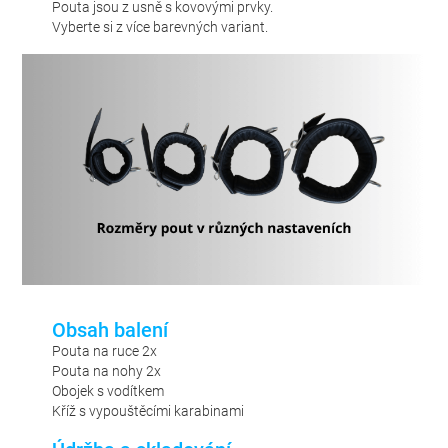
Pouta jsou z usně s kovovými prvky.
Vyberte si z více barevných variant.
Obsah balení
Pouta na ruce 2x
Pouta na nohy 2x
Obojek s vodítkem
Kříž s vypouštěcími karabinami