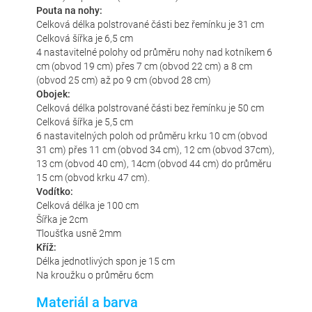
Pouta na nohy:
Celková délka polstrované části bez řemínku je 31 cm
Celková šířka je 6,5 cm
4 nastavitelné polohy od průměru nohy nad kotníkem 6
cm (obvod 19 cm) přes 7 cm (obvod 22 cm) a 8 cm
(obvod 25 cm) až po 9 cm (obvod 28 cm)
Obojek:
Celková délka polstrované části bez řemínku je 50 cm
Celková šířka je 5,5 cm
6 nastavitelných poloh od průměru krku 10 cm (obvod
31 cm) přes 11 cm (obvod 34 cm), 12 cm (obvod 37cm),
13 cm (obvod 40 cm), 14cm (obvod 44 cm) do průměru
15 cm (obvod krku 47 cm).
Vodítko:
Celková délka je 100 cm
Šířka je 2cm
Tloušťka usně 2mm
Kříž:
Délka jednotlivých spon je 15 cm
Na kroužku o průměru 6cm
Materiál a barva