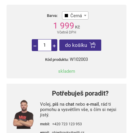
Černá
Barva:
1 999
Kč
Včetně DPH
do košíku
W102003
Kód produktu:
skladem
Potřebuješ poradit?
Volej,
piš
na
chat
nebo
e-mail
, rád ti
pomohu a vysvětlím vše, s čím si nejsi
jistý.
mobil:
+420 723 123 953
email:
objednavky@willi.cz