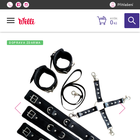
Přihlašení
KOŠÍK:
0
Kč
DOPRAVA ZDARMA