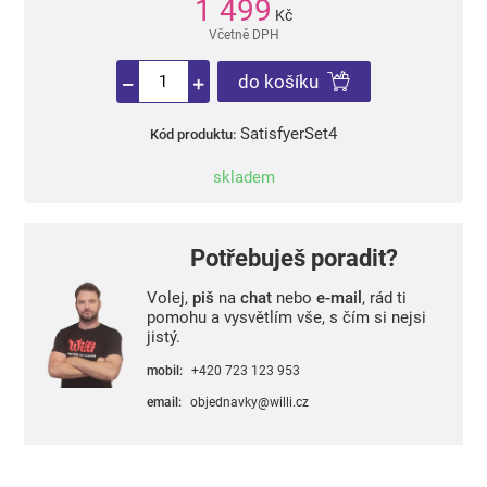
1 499
Kč
Včetně DPH
do košíku
SatisfyerSet4
Kód produktu:
skladem
Potřebuješ poradit?
Volej,
piš
na
chat
nebo
e-mail
, rád ti
pomohu a vysvětlím vše, s čím si nejsi
jistý.
mobil:
+420 723 123 953
email:
objednavky@willi.cz