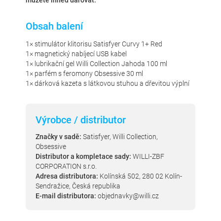
můžete ihned darovat.
Obsah balení
1× stimulátor klitorisu Satisfyer Curvy 1+ Red
1× magnetický nabíjecí USB kabel
1× lubrikační gel Willi Collection Jahoda 100 ml
1× parfém s feromony Obsessive 30 ml
1× dárková kazeta s látkovou stuhou a dřevitou výplní
Výrobce / distributor
Značky v sadě:
Satisfyer, Willi Collection,
Obsessive
Distributor a kompletace sady:
WILLI-ZBF
CORPORATION s.r.o.
Adresa distributora:
Kolínská 502, 280 02 Kolín-
Sendražice, Česká republika
E-mail distributora:
objednavky@willi.cz