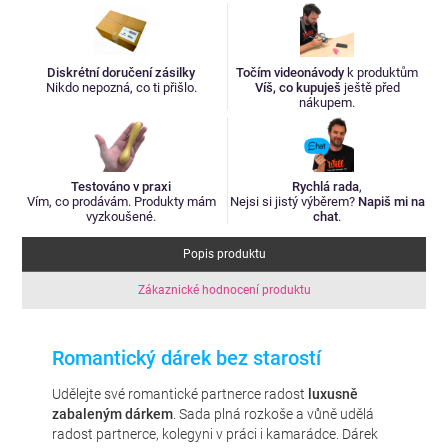
Diskrétní doručení zásilky
Točím videonávody
k produktům
Nikdo nepozná, co ti přišlo.
Víš, co kupuješ
ještě před
nákupem.
Testováno v praxi
Rychlá rada
,
Vím, co prodávám. Produkty mám
Nejsi si jistý výběrem?
Napiš mi na
vyzkoušené.
chat
.
Popis produktu
Zákaznické hodnocení produktu
Romantický dárek bez starostí
Udělejte své romantické partnerce radost
luxusně
zabaleným dárkem
. Sada plná rozkoše a vůně udělá
radost partnerce, kolegyni v práci i kamarádce. Dárek