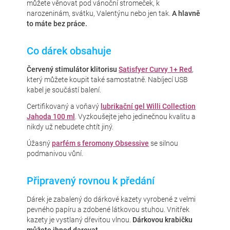
můžete věnovat pod vánoční stromeček, k
narozeninám, svátku, Valentýnu nebo jen tak.
A hlavně
to máte bez práce.
Co dárek obsahuje
Červený stimulátor klitorisu
Satisfyer Curvy 1+ Red
,
který můžete koupit také samostatně. Nabíjecí USB
kabel je součástí balení.
Certifikovaný a voňavý
lubrikační gel Willi Collection
Jahoda 100 ml
. Vyzkoušejte jeho jedinečnou kvalitu a
nikdy už nebudete chtít jiný.
Úžasný
parfém s feromony Obsessive
se silnou
podmanivou vůní.
Připravený rovnou k předání
Dárek je zabalený do dárkové kazety vyrobené z velmi
pevného papíru a zdobené látkovou stuhou. Vnitřek
kazety je vystlaný dřevitou vlnou.
Dárkovou krabičku