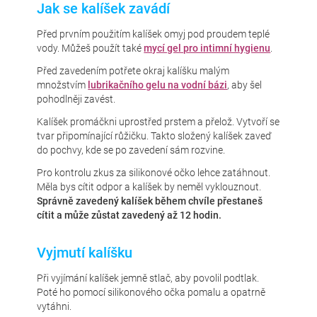
Jak se kalíšek zavádí
Před prvním použitím kalíšek omyj pod proudem teplé
vody. Můžeš použít také
mycí gel pro intimní hygienu
.
Před zavedením potřete okraj kalíšku malým
množstvím
lubrikačního gelu na vodní bázi
, aby šel
pohodlněji zavést.
Kalíšek promáčkni uprostřed prstem a přelož. Vytvoří se
tvar připomínající růžičku. Takto složený kalíšek zaveď
do pochvy, kde se po zavedení sám rozvine.
Pro kontrolu zkus za silikonové očko lehce zatáhnout.
Měla bys cítit odpor a kalíšek by neměl vyklouznout.
Správně zavedený kalíšek během chvíle přestaneš
cítit a může zůstat zavedený až 12 hodin.
Vyjmutí kalíšku
Při vyjímání kalíšek jemně stlač, aby povolil podtlak.
Poté ho pomocí silikonového očka pomalu a opatrně
vytáhni.