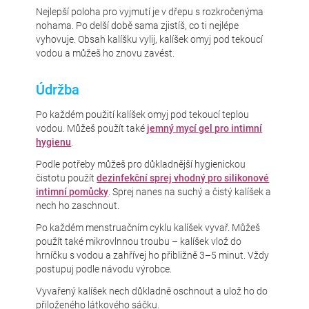
Nejlepší poloha pro vyjmutí je v dřepu s rozkročenýma
nohama. Po delší době sama zjistíš, co ti nejlépe
vyhovuje. Obsah kalíšku vylij, kalíšek omyj pod tekoucí
vodou a můžeš ho znovu zavést.
Údržba
Po každém použití kalíšek omyj pod tekoucí teplou
vodou. Můžeš použít také
jemný mycí gel pro intimní
hygienu
.
Podle potřeby můžeš pro důkladnější hygienickou
čistotu použít
dezinfekční sprej vhodný pro silikonové
intimní pomůcky
. Sprej nanes na suchý a čistý kalíšek a
nech ho zaschnout.
Po každém menstruačním cyklu kalíšek vyvař. Můžeš
použít také mikrovlnnou troubu – kalíšek vlož do
hrníčku s vodou a zahřívej ho přibližně 3–5 minut. Vždy
postupuj podle návodu výrobce.
Vyvařený kalíšek nech důkladně oschnout a ulož ho do
přiloženého látkového sáčku.