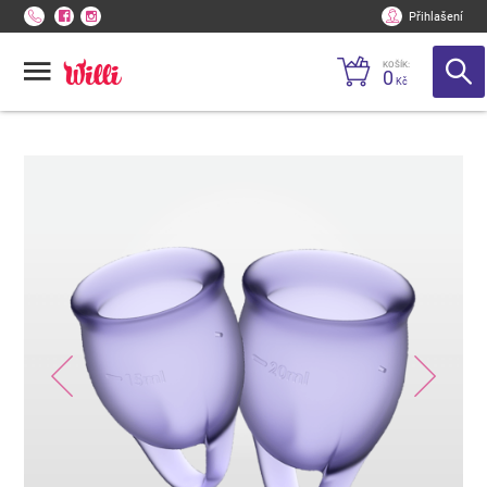
Přihlašení
KOŠÍK:
0
Kč