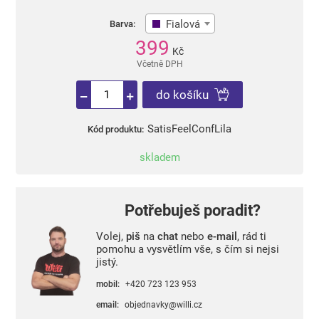
Fialová
Barva:
399
Kč
Včetně DPH
do košíku
SatisFeelConfLila
Kód produktu:
skladem
Potřebuješ poradit?
Volej,
piš
na
chat
nebo
e-mail
, rád ti
pomohu a vysvětlím vše, s čím si nejsi
jistý.
mobil:
+420 723 123 953
email:
objednavky@willi.cz