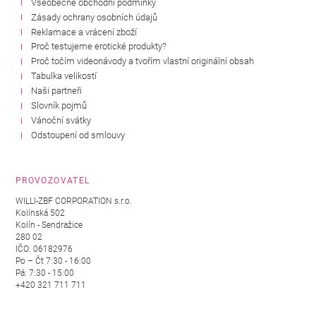
Všeobecné obchodní podmínky
Zásady ochrany osobních údajů
Reklamace a vrácení zboží
Proč testujeme erotické produkty?
Proč točím videonávody a tvořím vlastní originální obsah
Tabulka velikostí
Naši partneři
Slovník pojmů
Vánoční svátky
Odstoupení od smlouvy
PROVOZOVATEL
WILLI-ZBF CORPORATION s.r.o.
Kolínská 502
Kolín - Sendražice
280 02
IČO: 06182976
Po – Čt 7:30 - 16:00
Pá: 7:30 - 15:00
+420 321 711 711