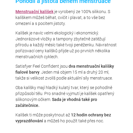
Pohodlí a jistota během menstruace
Menstruační kalíšek
je vyrobený ze 100% silikonu. S
kalíškem můžeš běhat, cvičit i plavat, a to vše bez
omezení a s pocitem jistoty.
Kalíšek je navíc velmi ekologický i ekonomický.
Jednorázové vložky a tampony zbytečně zatěžují
přírodu a každý měsíc také tvoji peněženku. Návratnost
pořizovací ceny kalíšků přijde už po prvních několika
menstruačních cyklech.
Satisfyer Feel Confident jsou
dva menstruační kalíšky
fialové barvy
. Jeden má objem 15 ml a druhý 20 ml,
takže si velikost zvolíš podle aktuální síly menstruace.
Oba kalíšky mají hladký kulatý tvar, který se pohodlně
přizpůsobí tělu. Pro snadné vyjmutí je kalíšek opatřený
silikonovým očkem.
Sada je vhodná také pro
začátečnice.
Kalíšek ti může poskytnout až
12 hodin ochrany bez
vyprazdňování
a můžeš ho použít také přes noc.