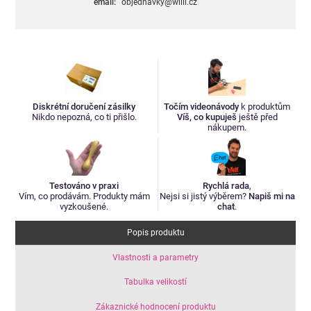
email:
objednavky@willi.cz
Diskrétní doručení zásilky
Točím videonávody
k produktům
Nikdo nepozná, co ti přišlo.
Víš, co kupuješ
ještě před
nákupem.
Testováno v praxi
Rychlá rada
,
Vím, co prodávám. Produkty mám
Nejsi si jistý výběrem?
Napiš mi na
vyzkoušené.
chat
.
Popis produktu
Vlastnosti a parametry
Tabulka velikostí
Zákaznické hodnocení produktu