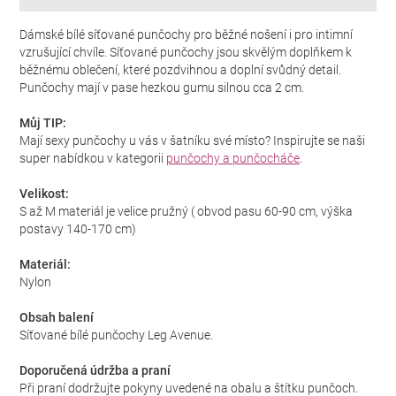
Dámské bílé síťované punčochy pro běžné nošení i pro intimní
vzrušující chvíle. Síťované punčochy jsou skvělým doplňkem k
běžnému oblečení, které pozdvihnou a doplní svůdný detail.
Punčochy mají v pase hezkou gumu silnou cca 2 cm.
Můj TIP:
Mají sexy punčochy u vás v šatníku své místo? Inspirujte se naši
super nabídkou v kategorii
punčochy a punčocháče
.
Velikost:
S až M materiál je velice pružný ( obvod pasu 60-90 cm, výška
postavy 140-170 cm)
Materiál:
Nylon
Obsah balení
Síťované bílé punčochy Leg Avenue.
Doporučená údržba a praní
Při praní dodržujte pokyny uvedené na obalu a štítku punčoch.