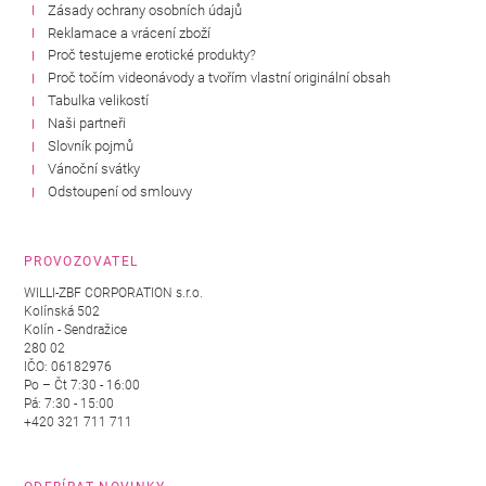
Zásady ochrany osobních údajů
Reklamace a vrácení zboží
Proč testujeme erotické produkty?
Proč točím videonávody a tvořím vlastní originální obsah
Tabulka velikostí
Naši partneři
Slovník pojmů
Vánoční svátky
Odstoupení od smlouvy
PROVOZOVATEL
WILLI-ZBF CORPORATION s.r.o.
Kolínská 502
Kolín - Sendražice
280 02
IČO: 06182976
Po – Čt 7:30 - 16:00
Pá: 7:30 - 15:00
+420 321 711 711