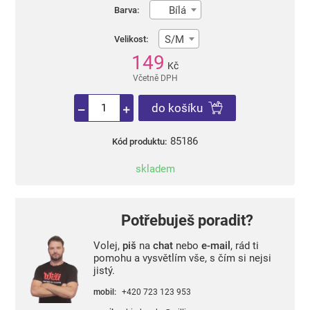
Bílá
Barva:
S/M
Velikost:
149
Kč
Včetně DPH
do košíku
85186
Kód produktu:
skladem
Potřebuješ poradit?
Volej,
piš
na
chat
nebo
e-mail
, rád ti
pomohu a vysvětlím vše, s čím si nejsi
jistý.
mobil:
+420 723 123 953