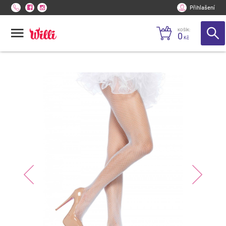
Přihlašení
KOŠÍK:
0
Kč