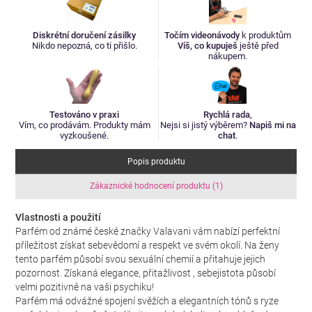
Diskrétní doručení zásilky
Točím videonávody
k produktům
Nikdo nepozná, co ti přišlo.
Víš, co kupuješ
ještě před
nákupem.
Testováno v praxi
Rychlá rada
,
Vím, co prodávám. Produkty mám
Nejsi si jistý výběrem?
Napiš mi na
vyzkoušené.
chat
.
Popis produktu
Zákaznické hodnocení produktu (1)
Vlastnosti a použití
Parfém od známé české značky Valavani vám nabízí perfektní
příležitost získat sebevědomí a respekt ve svém okolí. Na ženy
tento parfém působí svou sexuální chemií a přitahuje jejich
pozornost. Získaná elegance, přitažlivost , sebejistota působí
velmi pozitivně na vaši psychiku!
Parfém má odvážné spojení svěžích a elegantních tónů s ryze