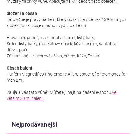
mužskými prvky vůně. Aplikujte na krk dekolt nebo oblečení.
Složení a obsah
Tato vůně je pravý parfém, který obsahuje více než 15% vonných
složek, to zaručuje dlouhou výdrž parfému.
Hlava: bergamot, mandarinka, citron, listy fialky
Srdce: listy fialky, muškátový oříšek, kůže, jasmín, santalové
dřevo, pačuli
Základ: pačule, cedrové dřevo, pižmo, kůže, Tonka
Obsah balení
Parfém Magnetifico Pheromone Allure power of pheromones for
men 2ml.
Zaujala vás tato vůně? Můžete ji najít na našem e-shopu
ve
větším 50 ml balení.
Nejprodávanější