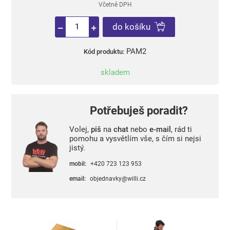
Včetně DPH
do košíku
PAM2
Kód produktu:
skladem
Potřebuješ poradit?
Volej,
piš
na
chat
nebo
e-mail
, rád ti
pomohu a vysvětlím vše, s čím si nejsi
jistý.
mobil:
+420 723 123 953
email:
objednavky@willi.cz