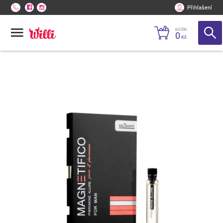
Přihlašení
KOŠÍK:
0
Kč