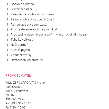
Doprava a platba
Diskrétní balení
Všeobecné obchodní podmínky
Zásady ochrany osobních údajů
Reklamace a vrácení zboží
Proč testujeme erotické produkty?
Proč točím videonávody a tvořím vlastní originální obsah
Tabulka velikostí
Naši partneři
Slovník pojmů
Vánoční svátky
Odstoupení od smlouvy
PROVOZOVATEL
WILLI-ZBF CORPORATION s.r.o.
Kolínská 502
Kolín - Sendražice
280 02
IČO: 06182976
Po – Čt 7:30 - 16:00
Pá: 7:30 - 15:00