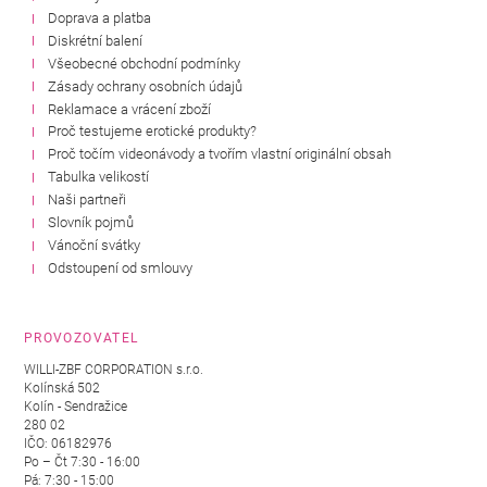
Doprava a platba
Diskrétní balení
Všeobecné obchodní podmínky
Zásady ochrany osobních údajů
Reklamace a vrácení zboží
Proč testujeme erotické produkty?
Proč točím videonávody a tvořím vlastní originální obsah
Tabulka velikostí
Naši partneři
Slovník pojmů
Vánoční svátky
Odstoupení od smlouvy
PROVOZOVATEL
WILLI-ZBF CORPORATION s.r.o.
Kolínská 502
Kolín - Sendražice
280 02
IČO: 06182976
Po – Čt 7:30 - 16:00
Pá: 7:30 - 15:00