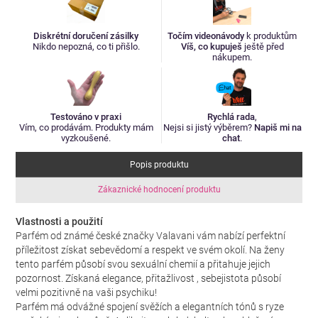
Diskrétní doručení zásilky
Točím videonávody
k produktům
Nikdo nepozná, co ti přišlo.
Víš, co kupuješ
ještě před
nákupem.
Testováno v praxi
Rychlá rada
,
Vím, co prodávám. Produkty mám
Nejsi si jistý výběrem?
Napiš mi na
vyzkoušené.
chat
.
Popis produktu
Zákaznické hodnocení produktu
Vlastnosti a použití
Parfém od známé české značky Valavani vám nabízí perfektní
příležitost získat sebevědomí a respekt ve svém okolí. Na ženy
tento parfém působí svou sexuální chemií a přitahuje jejich
pozornost. Získaná elegance, přitažlivost , sebejistota působí
velmi pozitivně na vaši psychiku!
Parfém má odvážné spojení svěžích a elegantních tónů s ryze