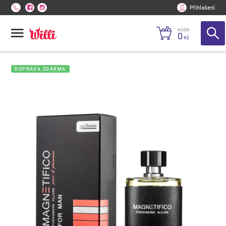
Přihlašení
KOŠÍK:
0
Kč
DOPRAVA ZDARMA