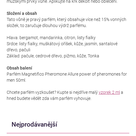
mužskými prvky vůně. Aplikujte na krk dekolt nebo oblečení.
Složení a obsah
Tato vůně je pravý parfém, který obsahuje více než 15% vonných
složek, to zaručuje dlouhou výdrž parfému.
Hlava: bergamot, mandarinka, citron, listy fialky
Srdce: listy fialky, muškátový oříšek, kůže, jasmín, santalové
dřevo, pačuli
Základ: pačule, cedrové dřevo, pižmo, kůže, Tonka
Obsah balení
Parfém Magnetifico Pheromone Allure power of pheromones for
men 50ml.
Chcete parfém vyzkoušet? Kupte si nejdříve malý
vzorek 2 ml
a
hned budete vědět zda vám parfém vyhovuje.
Nejprodávanější