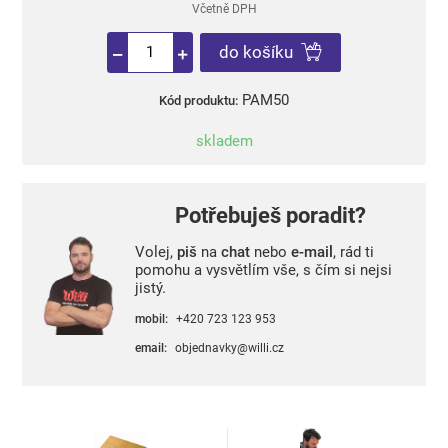
Včetně DPH
do košíku
PAM50
Kód produktu:
skladem
Potřebuješ poradit?
Volej,
piš
na
chat
nebo
e-mail
, rád ti
pomohu a vysvětlím vše, s čím si nejsi
jistý.
mobil:
+420 723 123 953
email:
objednavky@willi.cz