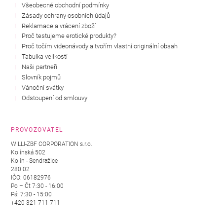
Všeobecné obchodní podmínky
Zásady ochrany osobních údajů
Reklamace a vrácení zboží
Proč testujeme erotické produkty?
Proč točím videonávody a tvořím vlastní originální obsah
Tabulka velikostí
Naši partneři
Slovník pojmů
Vánoční svátky
Odstoupení od smlouvy
PROVOZOVATEL
WILLI-ZBF CORPORATION s.r.o.
Kolínská 502
Kolín - Sendražice
280 02
IČO: 06182976
Po – Čt 7:30 - 16:00
Pá: 7:30 - 15:00
+420 321 711 711