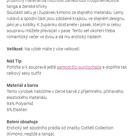
průsvitný materiál dá možnost zahlédnout troujúhelníkovitá
tanga a ženské křivky.
Součástí setu je i župánek/kimono ze stejného materiálu. Lemy
rukávů a spodní část jsou zdobené krajkou, ve stejném designu,
jako je u košilky. K župánku dostanete i pásek, kterým si celou
soupravu můžete převázat v pase. Tento set okoření třeba
romantický večer ve dvou a dá mu erotický nádech.
Velikost:
Na výběr máte z více velikostí.
Náš Tip
Pořiďte si k soupravě ještě
samodržící punčocháče
a doplňte tak
celkový sexy outfit.
Materiál a barva
Tento výrobek nabízíme v černé barvě z příjemného, přilnavého,
elastického materiálu.
94% Polyamid
6% Elastan
Balení obsahuje
Erotický set spodního prádla od značky Cottelli Collection
(Kimono, negližé a tanga).