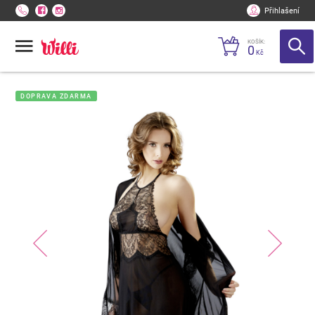
Přihlašení
KOŠÍK:
0
Kč
DOPRAVA ZDARMA