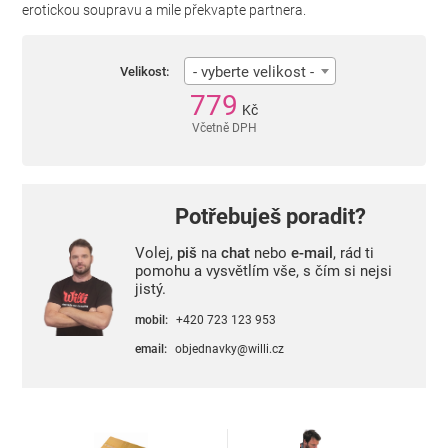
erotickou soupravu a mile překvapte partnera.
- vyberte velikost -
Velikost:
779
Kč
Včetně DPH
Potřebuješ poradit?
Volej,
piš
na
chat
nebo
e-mail
, rád ti
pomohu a vysvětlím vše, s čím si nejsi
jistý.
mobil:
+420 723 123 953
email:
objednavky@willi.cz