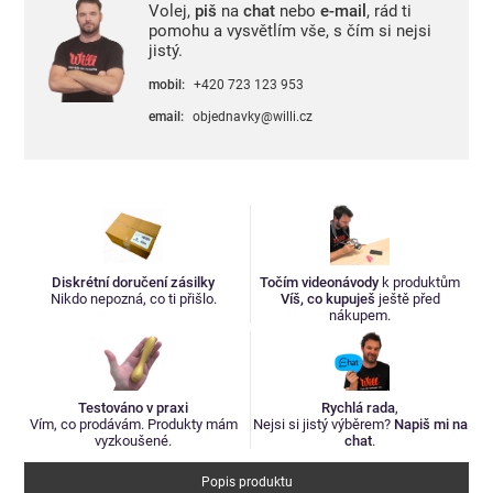
Volej,
piš
na
chat
nebo
e-mail
, rád ti
pomohu a vysvětlím vše, s čím si nejsi
jistý.
mobil:
+420 723 123 953
email:
objednavky@willi.cz
Diskrétní doručení zásilky
Točím videonávody
k produktům
Nikdo nepozná, co ti přišlo.
Víš, co kupuješ
ještě před
nákupem.
Testováno v praxi
Rychlá rada
,
Vím, co prodávám. Produkty mám
Nejsi si jistý výběrem?
Napiš mi na
vyzkoušené.
chat
.
Popis produktu