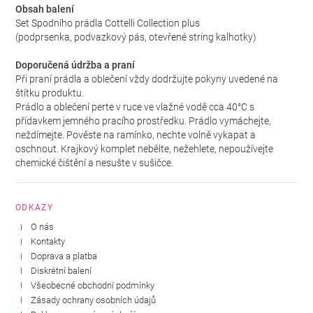
Obsah balení
Set Spodního prádla Cottelli Collection plus
(podprsenka, podvazkový pás, otevřené string kalhotky)
Doporučená údržba a praní
Při praní prádla a oblečení vždy dodržujte pokyny uvedené na
štítku produktu.
Prádlo a oblečení perte v ruce ve vlažné vodě cca 40°C s
přídavkem jemného pracího prostředku. Prádlo vymáchejte,
neždímejte. Pověste na ramínko, nechte volně vykapat a
oschnout. Krajkový komplet nebělte, nežehlete, nepoužívejte
chemické čištění a nesušte v sušičce.
ODKAZY
O nás
Kontakty
Doprava a platba
Diskrétní balení
Všeobecné obchodní podmínky
Zásady ochrany osobních údajů