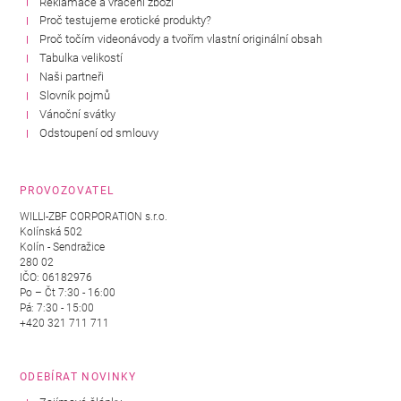
Reklamace a vrácení zboží
Proč testujeme erotické produkty?
Proč točím videonávody a tvořím vlastní originální obsah
Tabulka velikostí
Naši partneři
Slovník pojmů
Vánoční svátky
Odstoupení od smlouvy
PROVOZOVATEL
WILLI-ZBF CORPORATION s.r.o.
Kolínská 502
Kolín - Sendražice
280 02
IČO: 06182976
Po – Čt 7:30 - 16:00
Pá: 7:30 - 15:00
+420 321 711 711
ODEBÍRAT NOVINKY