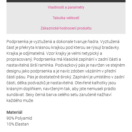
Vlastnosti a parametry
Tabulka velikostí
Zákaznické hodnocení produktu
Podprsenka je vyztužená a dokonale tvaruje ňadra. Vyztužená
část je překryta krásnou krajkou pod kterou se rýsují bradavky.
Krajka je odjímatelná. Vzor krajky je velmi netypický a
propracovaný. Podprsenka má klasické zapínání v zadní části a
nastavitelná širší ramínka. Podvazkový pás je navržen ve stejném
designu jako podprsenka a je navíc zdoben vázáním v přední
části pásu. Pás je dostatečně široký. Zapínání je umístěno v zadní
části, délka podvazků je nastavitelná. Otevřené kalhotky jsou
krásným doplňkem, navrženým tak, aby jste nemuseli prádlo
sundávat. Sexy černá barva celého setu zaručeně nažhaví
každého muže.
Materiál
90% Polyamid
10% Elastan