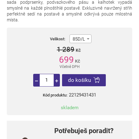
sada podprsenky, podvazkového pásu a kalhotek vypadá
smyslně na každé plnoštíhlé postavě. Exkluzivně navržený střih
perfektně sedí na postavě a smyslně odkrývá pouze milostná
místa.
85D/L
Velikost:
1 289
Kč
699
Kč
Včetně DPH
do košíku
22129431431
Kód produktu:
skladem
Potřebuješ poradit?