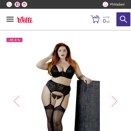
Přihlašení
KOŠÍK:
0
Kč
-45.8 %