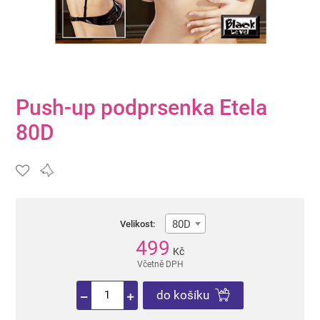
Push-up podprsenka Etela
80D
80D
Velikost:
499
Kč
Včetně DPH
do košíku