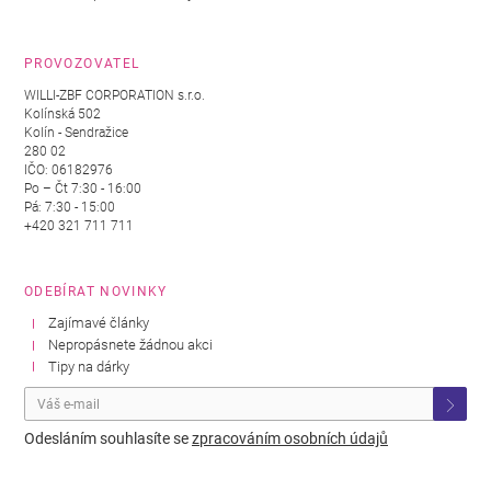
PROVOZOVATEL
WILLI-ZBF CORPORATION s.r.o.
Kolínská 502
Kolín - Sendražice
280 02
IČO: 06182976
Po – Čt 7:30 - 16:00
Pá: 7:30 - 15:00
+420 321 711 711
ODEBÍRAT NOVINKY
Zajímavé články
Nepropásnete žádnou akci
Tipy na dárky
Odesláním souhlasíte se
zpracováním osobních údajů