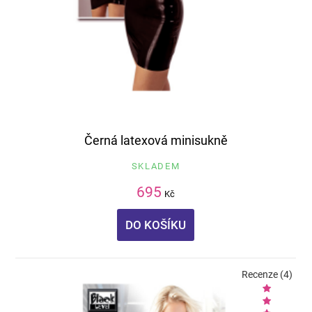
Černá latexová minisukně
SKLADEM
695
Kč
DO KOŠÍKU
Recenze (4)