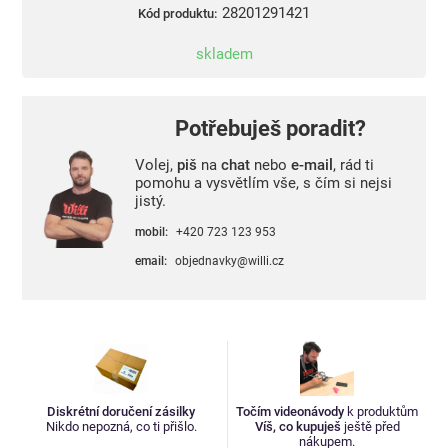
28201291421
Kód produktu:
skladem
Potřebuješ poradit?
Volej,
piš
na
chat
nebo
e-mail
, rád ti
pomohu a vysvětlím vše, s čím si nejsi
jistý.
mobil:
+420 723 123 953
email:
objednavky@willi.cz
Diskrétní doručení zásilky
Točím videonávody
k produktům
Nikdo nepozná, co ti přišlo.
Víš, co kupuješ
ještě před
nákupem.