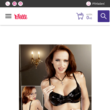
Přihlašení
KOŠÍK:
0
Kč