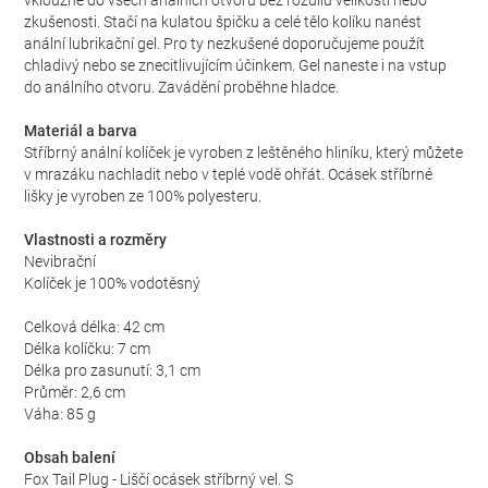
vklouzne do všech análních otvorů bez rozdílu velikosti nebo
zkušenosti. Stačí na kulatou špičku a celé tělo kolíku nanést
anální lubrikační gel. Pro ty nezkušené doporučujeme použít
chladivý nebo se znecitlivujícím účinkem. Gel naneste i na vstup
do análního otvoru. Zavádění proběhne hladce.
Materiál a barva
Stříbrný anální kolíček je vyroben z leštěného hliníku, který můžete
v mrazáku nachladit nebo v teplé vodě ohřát. Ocásek stříbrné
lišky je vyroben ze 100% polyesteru.
Vlastnosti a rozměry
Nevibrační
Kolíček je 100% vodotěsný
Celková délka: 42 cm
Délka kolíčku: 7 cm
Délka pro zasunutí: 3,1 cm
Průměr: 2,6 cm
Váha: 85 g
Obsah balení
Fox Tail Plug - Liščí ocásek stříbrný vel. S