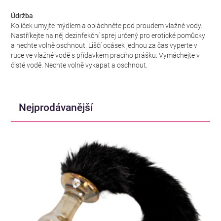
Údržba
Kolíček umyjte mýdlem a opláchněte pod proudem vlažné vody.
Nastříkejte na něj dezinfekční sprej určený pro erotické pomůcky
a nechte volně oschnout. Liščí ocásek jednou za čas vyperte v
ruce ve vlažné vodě s přídavkem pracího prášku. Vymáchejte v
čisté vodě. Nechte volně vykapat a oschnout.
Nejprodávanější