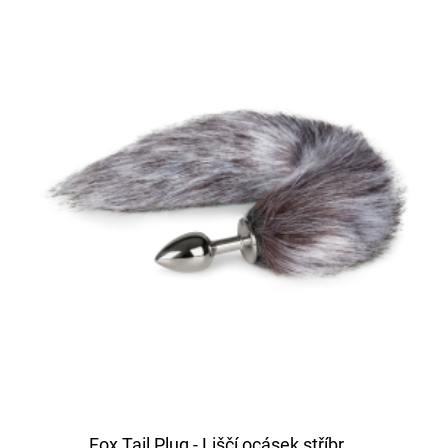
Fox Tail Plug - Liščí ocásek stříbr...