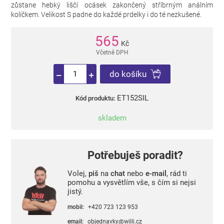
zůstane hebký liščí ocásek zakončený stříbrným análním
kolíčkem. Velikost S padne do každé prdelky i do té nezkušené.
565
Kč
Včetně DPH
do košíku
ET152SIL
Kód produktu:
skladem
Potřebuješ poradit?
Volej,
piš
na
chat
nebo
e-mail
, rád ti
pomohu a vysvětlím vše, s čím si nejsi
jistý.
mobil:
+420 723 123 953
email:
objednavky@willi.cz