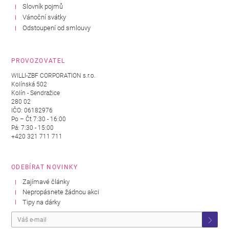
Slovník pojmů
Vánoční svátky
Odstoupení od smlouvy
PROVOZOVATEL
WILLI-ZBF CORPORATION s.r.o.
Kolínská 502
Kolín - Sendražice
280 02
IČO: 06182976
Po – Čt 7:30 - 16:00
Pá: 7:30 - 15:00
+420 321 711 711
ODEBÍRAT NOVINKY
Zajímavé články
Nepropásnete žádnou akci
Tipy na dárky