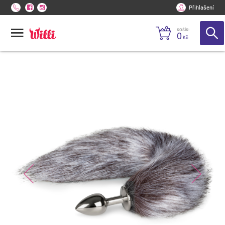
Přihlašení
KOŠÍK:
0
Kč