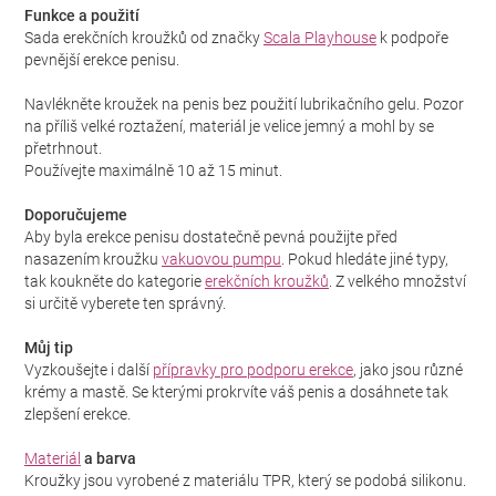
Funkce a použití
Sada erekčních kroužků od značky
Scala Playhouse
k podpoře
pevnější erekce penisu.
Navlékněte kroužek na penis bez použití lubrikačního gelu. Pozor
na příliš velké roztažení, materiál je velice jemný a mohl by se
přetrhnout.
Používejte maximálně 10 až 15 minut.
Doporučujeme
Aby byla erekce penisu dostatečně pevná použijte před
nasazením kroužku
vakuovou pumpu
. Pokud hledáte jiné typy,
tak koukněte do kategorie
erekčních kroužků
. Z velkého množství
si určitě vyberete ten správný.
Můj tip
Vyzkoušejte i další
přípravky pro podporu erekce
, jako jsou různé
krémy a mastě. Se kterými prokrvíte váš penis a dosáhnete tak
zlepšení erekce.
Materiál
a barva
Kroužky jsou vyrobené z materiálu TPR, který se podobá silikonu.