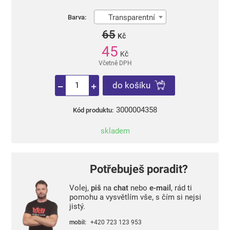
Transparentní
Barva:
65
Kč
45
Kč
Včetně DPH
do košíku
3000004358
Kód produktu:
skladem
Potřebuješ poradit?
Volej,
piš
na
chat
nebo
e-mail
, rád ti
pomohu a vysvětlím vše, s čím si nejsi
jistý.
mobil:
+420 723 123 953