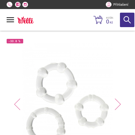
Přihlašení
KOŠÍK:
0
Kč
-30.8 %