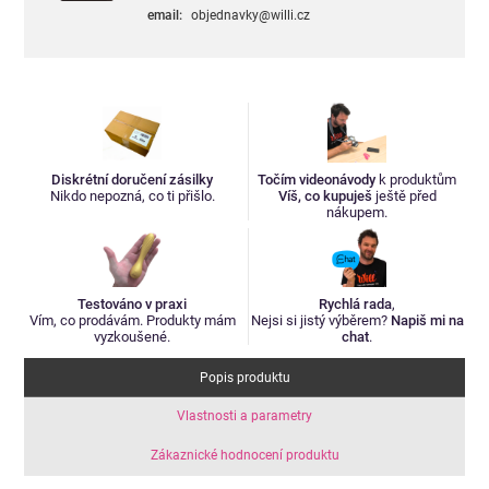
email:
objednavky@willi.cz
Diskrétní doručení zásilky
Točím videonávody
k produktům
Nikdo nepozná, co ti přišlo.
Víš, co kupuješ
ještě před
nákupem.
Testováno v praxi
Rychlá rada
,
Vím, co prodávám. Produkty mám
Nejsi si jistý výběrem?
Napiš mi na
vyzkoušené.
chat
.
Popis produktu
Vlastnosti a parametry
Zákaznické hodnocení produktu