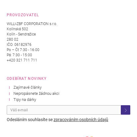
PROVOZOVATEL
WILLI-ZBF CORPORATION s.r.o.
Kolínská 502
Kolín - Sendražice
280 02
IČO: 06182976
Po – Čt 7:30 - 16:00
Pá: 7:30 - 15:00
+420 321 711 711
ODEBÍRAT NOVINKY
Zajímavé články
Nepropásnete žádnou akci
Tipy na dárky
Odesláním souhlasíte se
zpracováním osobních údajů