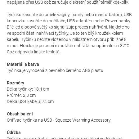
napájena přes USB což zaručuje diskrétní použití téměř kdekoliv.
Tyčinku zasuňte do umělé vagíny, panny nebo masturbátoru. USB
koncovku zasuňte do počítače, USB adaptéru nebo Power banky.
Bílé led diodové světýlko signalizuje proces nahřívání. Najdete ho
ve spodní části nahřívací tyčinky. Je to ten bílý kroužek kolem
kabelu. Tyčinku nechte vloženou v milostném otvoru přibližně 8
minut. Hračka je po osmi minutách nahřátá na optimálních 37°C.
Což odpovídá lidské teplotě.
Materiál a barva
Tyčinka je vyrobená z pevného černého ABS plastu.
Rozměry
Délka tyčinky: 18,4 cm
Průměr: 2,3 cm
Délka USB kabelu: 74 cm
Obsah balení
Ohřívací tyčinka na USB - Squeeze Warming Accessory
Údržba
Tyčinku pouze otřete vlhčeným ubrouskem. Není voděodolná,