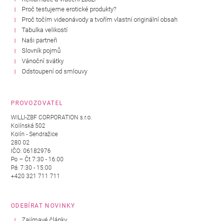
Proč testujeme erotické produkty?
Proč točím videonávody a tvořím vlastní originální obsah
Tabulka velikostí
Naši partneři
Slovník pojmů
Vánoční svátky
Odstoupení od smlouvy
PROVOZOVATEL
WILLI-ZBF CORPORATION s.r.o.
Kolínská 502
Kolín - Sendražice
280 02
IČO: 06182976
Po – Čt 7:30 - 16:00
Pá: 7:30 - 15:00
+420 321 711 711
ODEBÍRAT NOVINKY
Zajímavé články