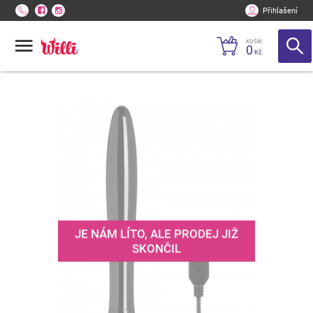
Přihlašení
KOŠÍK:
0
Kč