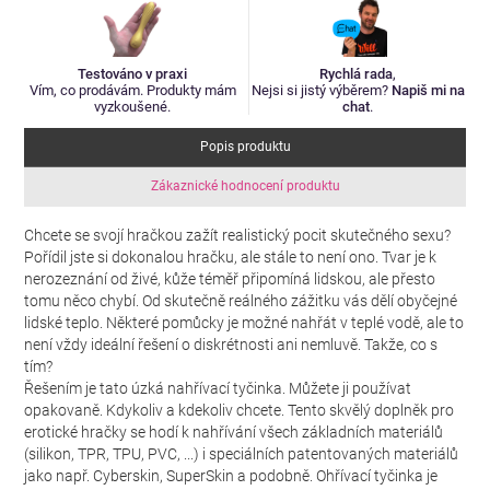
Testováno v praxi
Rychlá rada
,
Vím, co prodávám. Produkty mám
Nejsi si jistý výběrem?
Napiš mi na
vyzkoušené.
chat
.
Popis produktu
Zákaznické hodnocení produktu
Chcete se svojí hračkou zažít realistický pocit skutečného sexu?
Pořídil jste si dokonalou hračku, ale stále to není ono. Tvar je k
nerozeznání od živé, kůže téměř připomíná lidskou, ale přesto
tomu něco chybí. Od skutečně reálného zážitku vás dělí obyčejné
lidské teplo. Některé pomůcky je možné nahřát v teplé vodě, ale to
není vždy ideální řešení o diskrétnosti ani nemluvě. Takže, co s
tím?
Řešením je tato úzká nahřívací tyčinka. Můžete ji používat
opakovaně. Kdykoliv a kdekoliv chcete. Tento skvělý doplněk pro
erotické hračky se hodí k nahřívání všech základních materiálů
(silikon, TPR, TPU, PVC, ...) i speciálních patentovaných materiálů
jako např. Cyberskin, SuperSkin a podobně. Ohřívací tyčinka je