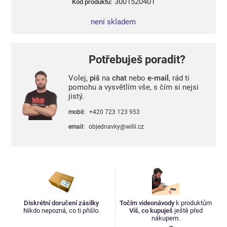
3001520401
Kód produktu:
není skladem
Potřebuješ poradit?
Volej,
piš
na
chat
nebo
e-mail
, rád ti
pomohu a vysvětlím vše, s čím si nejsi
jistý.
mobil:
+420 723 123 953
email:
objednavky@willi.cz
Diskrétní doručení zásilky
Točím videonávody
k produktům
Nikdo nepozná, co ti přišlo.
Víš, co kupuješ
ještě před
nákupem.